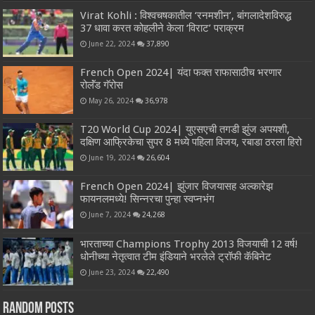
Virat Kohli : विश्वचषकातील ‘रनमशीन’, बांगलादेशविरुद्ध
37 धावा करत कोहलीने केला ‘विराट’ पराक्रम
June 22, 2024
37,890
French Open 2024| यंदा फक्त राफासाठीच भरणार
रोलॅंड गॅरोस
May 26, 2024
36,978
T20 World Cup 2024| युएसएची तगडी झुंज अपयशी,
दक्षिण आफ्रिकेचा सुपर 8 मध्ये पहिला विजय, रबाडा ठरला हिरो
June 19, 2024
26,604
French Open 2024| झुंजार विजयासह अल्कारेझ
फायनलमध्ये! सिन्नरचा पुन्हा स्वप्नभंग
June 7, 2024
24,268
भारताच्या Champions Trophy 2013 विजयाची 12 वर्ष!
धोनीच्या नेतृत्वात टीम इंडियाने भरलेले ट्रॉफी कॅबिनेट
June 23, 2024
22,490
Random Posts