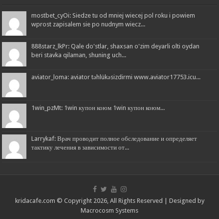
mostbet_cyOi: Siedze tu od mniej wiecej pol roku i powiem
wprost zapisalem sie po nudnym wiecz...
888starz_lkPr: Qale do'stlar, shaxsan o'zim deyarli olti oydan
beri stavka qilaman, shuning uch...
aviator_loma: aviator təhlükəsizdirmi www.aviator17753.icu...
1win_pzMt: 1win купон коюм 1win купон коюм...
Larrykaf: Врач проводит полное обследование и определяет
тактику лечения в зависимости от...
kridacafe.com © Copyright 2026, All Rights Reserved | Designed by
Macrocosm Systems