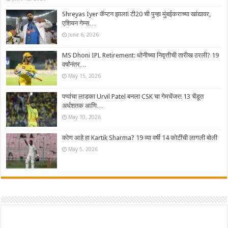
Shreyas Iyer कॅप्टन झाला! टी20 ची पुन्हा मुंबईकराच्या खांद्यावर,
एशियन गेम्स…
June 6, 2026
MS Dhoni IPL Retirement: धोनीच्या निवृत्तीची तारीख ठरली? 19
वर्षांनंतर…
May 15, 2026
पप्पांचा लाडका Urvil Patel बनला CSK चा गेमचेंजर! 13 चेंडूत
अर्धशतक आणि…
May 10, 2026
कोण आहे हा Kartik Sharma? 19 व्या वर्षी 14 कोटींची लागली बोली
May 5, 2026