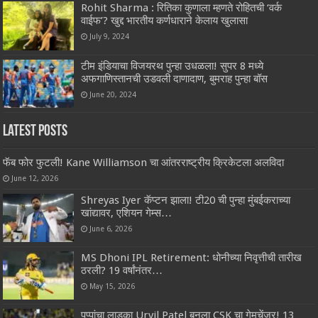
Rohit Sharma : रितिका कुणाला म्हणते रोहितची ‘वर्क
वाईफ’? खुद्द भारतीय कर्णधाराने केलाय खुलासा
July 9, 2024
टीम इंडियाचा विजयरथ पुन्हा उधळला! सुपर 8 मध्ये
अफगाणिस्तानची उडवली दाणादाण, बुमराह पुन्हा बॉस
June 20, 2024
Latest Posts
फॅब फोर फुटली! Kane Williamson चा आंतरराष्ट्रीय क्रिकेटला अलविदा
June 12, 2026
Shreyas Iyer कॅप्टन झाला! टी20 ची पुन्हा मुंबईकराच्या
खांद्यावर, एशियन गेम्स…
June 6, 2026
MS Dhoni IPL Retirement: धोनीच्या निवृत्तीची तारीख
ठरली? 19 वर्षांनंतर…
May 15, 2026
पप्पांचा लाडका Urvil Patel बनला CSK चा गेमचेंजर! 13