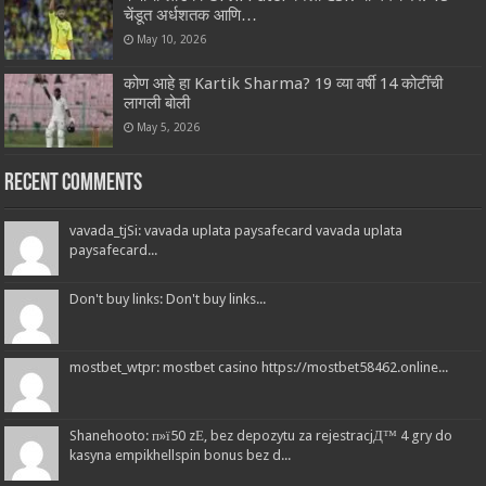
चेंडूत अर्धशतक आणि…
May 10, 2026
कोण आहे हा Kartik Sharma? 19 व्या वर्षी 14 कोटींची
लागली बोली
May 5, 2026
Recent Comments
vavada_tjSi: vavada uplata paysafecard vavada uplata
paysafecard...
Don't buy links: Don't buy links...
mostbet_wtpr: mostbet casino https://mostbet58462.online...
Shanehooto: п»ї50 zЕ‚ bez depozytu za rejestracjД™ 4 gry do
kasyna empikhellspin bonus bez d...