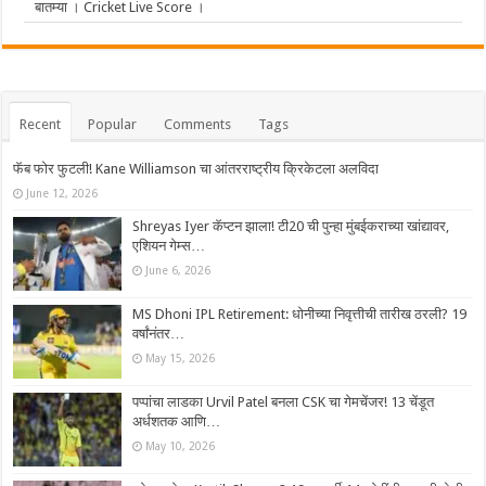
बातम्या । Cricket Live Score ।
Recent
Popular
Comments
Tags
फॅब फोर फुटली! Kane Williamson चा आंतरराष्ट्रीय क्रिकेटला अलविदा
June 12, 2026
Shreyas Iyer कॅप्टन झाला! टी20 ची पुन्हा मुंबईकराच्या खांद्यावर,
एशियन गेम्स…
June 6, 2026
MS Dhoni IPL Retirement: धोनीच्या निवृत्तीची तारीख ठरली? 19
वर्षांनंतर…
May 15, 2026
पप्पांचा लाडका Urvil Patel बनला CSK चा गेमचेंजर! 13 चेंडूत
अर्धशतक आणि…
May 10, 2026