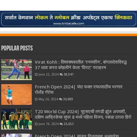
Popular Posts
Virat Kohli : विश्वचषकातील ‘रनमशीन’, बांगलादेशविरुद्ध
37 धावा करत कोहलीने केला ‘विराट’ पराक्रम
June 22, 2024
38,041
French Open 2024| यंदा फक्त राफासाठीच भरणार
रोलॅंड गॅरोस
May 26, 2024
36,989
T20 World Cup 2024| युएसएची तगडी झुंज अपयशी,
दक्षिण आफ्रिकेचा सुपर 8 मध्ये पहिला विजय, रबाडा ठरला हिरो
June 19, 2024
26,653
French Open 2024| झुंजार विजयासह अल्कारेझ