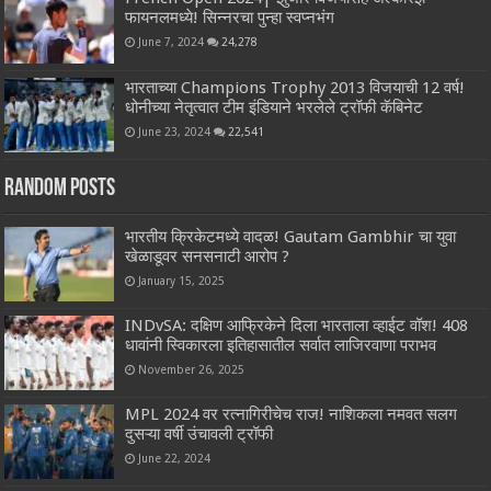
फायनलमध्ये! सिन्नरचा पुन्हा स्वप्नभंग
June 7, 2024
24,278
भारताच्या Champions Trophy 2013 विजयाची 12 वर्ष!
धोनीच्या नेतृत्वात टीम इंडियाने भरलेले ट्रॉफी कॅबिनेट
June 23, 2024
22,541
Random Posts
भारतीय क्रिकेटमध्ये वादळ! Gautam Gambhir चा युवा
खेळाडूवर सनसनाटी आरोप ?
January 15, 2025
INDvSA: दक्षिण आफ्रिकेने दिला भारताला व्हाईट वॉश! 408
धावांनी स्विकारला इतिहासातील सर्वात लाजिरवाणा पराभव
November 26, 2025
MPL 2024 वर रत्नागिरीचेच राज! नाशिकला नमवत सलग
दुसऱ्या वर्षी उंचावली ट्रॉफी
June 22, 2024