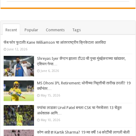
Recent
Popular
Comments
Tags
फॅब फोर फुटली! Kane Williamson चा आंतरराष्ट्रीय क्रिकेटला अलविदा
June 12, 2026
Shreyas Iyer कॅप्टन झाला! टी20 ची पुन्हा मुंबईकराच्या खांद्यावर,
एशियन गेम्स…
June 6, 2026
MS Dhoni IPL Retirement: धोनीच्या निवृत्तीची तारीख ठरली? 19
वर्षांनंतर…
May 15, 2026
पप्पांचा लाडका Urvil Patel बनला CSK चा गेमचेंजर! 13 चेंडूत
अर्धशतक आणि…
May 10, 2026
कोण आहे हा Kartik Sharma? 19 व्या वर्षी 14 कोटींची लागली बोली