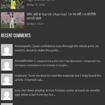
May 10, 2026
कोण आहे हा Kartik Sharma? 19 व्या वर्षी 14 कोटींची
लागली बोली
May 5, 2026
Recent Comments
Ronniejeafe: Quiet confidence runs through the whole post, no
need to shout to make the point...
RonaldSmelo: С пациентом работают профильные специалисты,
которые оценивают состояние и подби...
malware: Took me time to read the material, but I truly loved the
article. It turned out...
true_rlet: Been playing at true fortune casino around six months
ago when a lad from my foo...