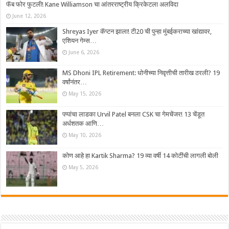
फॅब फोर फुटली! Kane Williamson चा आंतरराष्ट्रीय क्रिकेटला अलविदा
June 12, 2026
Shreyas Iyer कॅप्टन झाला! टी20 ची पुन्हा मुंबईकराच्या खांद्यावर,
एशियन गेम्स…
June 6, 2026
MS Dhoni IPL Retirement: धोनीच्या निवृत्तीची तारीख ठरली? 19
वर्षांनंतर…
May 15, 2026
पप्पांचा लाडका Urvil Patel बनला CSK चा गेमचेंजर! 13 चेंडूत
अर्धशतक आणि…
May 10, 2026
कोण आहे हा Kartik Sharma? 19 व्या वर्षी 14 कोटींची लागली बोली
May 5, 2026