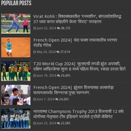
Popular Posts
Virat Kohli : विश्वचषकातील ‘रनमशीन’, बांगलादेशविरुद्ध
37 धावा करत कोहलीने केला ‘विराट’ पराक्रम
June 22, 2024
38,135
French Open 2024| यंदा फक्त राफासाठीच भरणार
रोलॅंड गॅरोस
May 26, 2024
37,014
T20 World Cup 2024| युएसएची तगडी झुंज अपयशी,
दक्षिण आफ्रिकेचा सुपर 8 मध्ये पहिला विजय, रबाडा ठरला हिरो
June 19, 2024
26,695
French Open 2024| झुंजार विजयासह अल्कारेझ
फायनलमध्ये! सिन्नरचा पुन्हा स्वप्नभंग
June 7, 2024
24,283
भारताच्या Champions Trophy 2013 विजयाची 12 वर्ष!
धोनीच्या नेतृत्वात टीम इंडियाने भरलेले ट्रॉफी कॅबिनेट
June 23, 2024
22,585