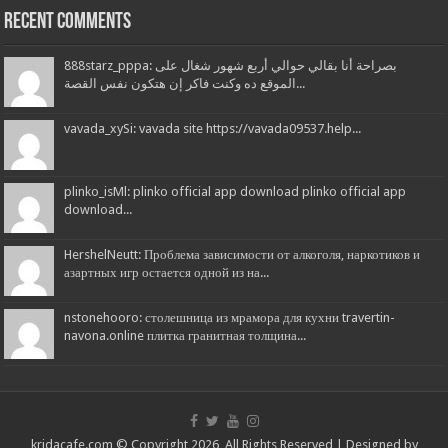
Recent Comments
888starz_pppa: بصراحة أنا بقالي حوالي أربع شهور شغال على
الموقع ده وكنت فاكر إن هتكون نفس القصة...
vavada_xySi: vavada site https://vavada09537.help...
plinko_isMl: plinko official app download plinko official app
download...
HershelNeutt: Проблема зависимости от алкоголя, наркотиков и
азартных игр остается одной из на...
nstonehooro: столешница из мрамора для кухни travertin-
navona.online плитка гранитная толщина...
kridacafe.com © Copyright 2026, All Rights Reserved | Designed by