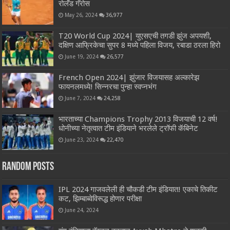
रोलॅंड गॅरोस
May 26, 2024
36,977
T20 World Cup 2024| युएसएची तगडी झुंज अपयशी,
दक्षिण आफ्रिकेचा सुपर 8 मध्ये पहिला विजय, रबाडा ठरला हिरो
June 19, 2024
26,577
French Open 2024| झुंजार विजयासह अल्कारेझ
फायनलमध्ये! सिन्नरचा पुन्हा स्वप्नभंग
June 7, 2024
24,258
भारताच्या Champions Trophy 2013 विजयाची 12 वर्ष!
धोनीच्या नेतृत्वात टीम इंडियाने भरलेले ट्रॉफी कॅबिनेट
June 23, 2024
22,470
Random Posts
IPL 2024 गाजवलेली ही चौकडी टीम इंडियात! एकाचे तिकीट
कट, झिम्बाब्वेविरूद्ध होणार परीक्षा
June 24, 2024