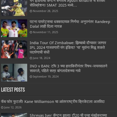
यंग इंडियाचा कॅप्टन बनताच Ayush Mhatre चे शतकी
सेलिब्रेशन! SMAT 2025 मध्ये…
November 28, 2025
पटना पायरेट्सचा धक्कादायक निर्णय! अनुपनंतर Randeep
Dalal लाही दिला नारळ
November 11, 2025
India Tour Of Zimbabwe: झिम्बाब्वे दौऱ्यावर जाणार
IPL 2024 गाजवणारी यंग इंडिया? ‘या’ युवांना मिळू शकते
पदार्पणाची संधी
June 18, 2024
IND v BAN: टॉप 3 च्या हाराकिरीनंतर रिषभ-जयस्वालने
सावरले, पहिले सत्र बांगलादेशच्या नावे
September 19, 2024
Latest Posts
फॅब फोर फुटली! Kane Williamson चा आंतरराष्ट्रीय क्रिकेटला अलविदा
June 12, 2026
Shreyas Iyer कॅप्टन झाला! टी20 ची पुन्हा मुंबईकराच्या