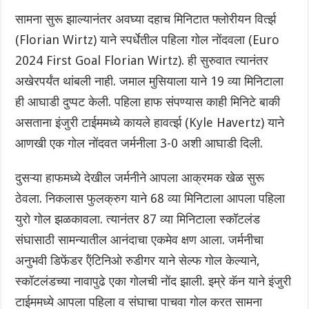
सामना सुरू झाल्यानंतर अवघ्या दहाच मिनिटात फ्लोरीयन विर्त्झ
(Florian Wirtz) याने स्पर्धेतील पहिला गोल नोंदवला (Euro
2024 First Goal Florian Wirtz). ही सुरुवात त्यानंतर
अखेरपर्यंत थांबली नाही. जमाल मुसियाला याने 19 व्या मिनिटाला
ही आघाडी दुप्पट केली. पहिला हाफ संपण्यास काही मिनिटे बाकी
असताना इंजुरी टाईममध्ये कायले हावर्त्झ (Kyle Havertz) याने
आणखी एक गोल नोंदवत जर्मनीला 3-0 अशी आघाडी दिली.
दुसऱ्या हाफमध्ये देखील जर्मनीने आपला आक्रमक खेळ सुरू
ठेवला. निकलास फुलक्रुग याने 68 व्या मिनिटाला आपला पहिला
युरो गोल झळकावला. त्यानंतर 87 व्या मिनिटाला स्कॉटलंड
संघासाठी सामन्यातील आनंदाचा एकमेव क्षण आला. जर्मनीचा
अनुभवी डिफेंडर ऍंटिनिओ रुडीगर याने सेल्फ गोल केल्याने,
स्कॉटलंडच्या नावापुढे एका गोलची नोंद झाली. इम्रे कॅन याने इंजुरी
टाईममध्ये आपला पहिला व संघाचा पाचवा गोल करत सामना