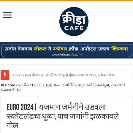
MS Dhoni IPL Retirement: धोनीच्या निवृत्तीची तारीख ठरली? 19 वर्षांनंतर…
Home
/
फुटबॅाल
/
EURO 2024| यजमान जर्मनीने उडवला स्कॉटलंडचा धुव्वा, पाच जणांनी
झळकावले गोल
EURO 2024| यजमान जर्मनीने उडवला
स्कॉटलंडचा धुव्वा, पाच जणांनी झळकावले
गोल