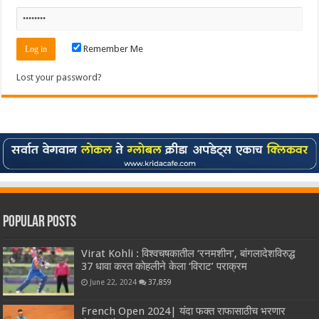
Remember Me
Lost your password?
Popular Posts
Virat Kohli : विश्वचषकातील ‘रनमशीन’, बांगलादेशविरुद्ध
37 धावा करत कोहलीने केला ‘विराट’ पराक्रम
June 22, 2024
37,859
French Open 2024| यंदा फक्त राफासाठीच भरणार