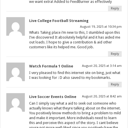
we want extra! Added to FeedBurner as effectively
Reply
Live College Football Streaming
August 19, 2025 at 10:34 pm
Whats Taking place i’m new to this, I stumbled upon this
I’ve discovered It absolutely helpful and it has aided me
out loads. I hope to give a contribution & aid other
customers like its helped me. Good job.
Reply
Watch Formula 1 Online
August 20, 2025 at 3:14 am
I very pleased to find this internet site on bing, just what
I was looking for : D also saved to my bookmarks.
Reply
Live Soccer Events Online
August 20, 2025 at 8:42 am
Can I simply say what a aid to seek out someone who
actually knows what theyre talking about on the internet.
You positively know methods to bring a problem to mild
and make it important. More individuals need to learn
this and perceive this aspect of the story. I cant believe
youre not more well-liked since you positively have the