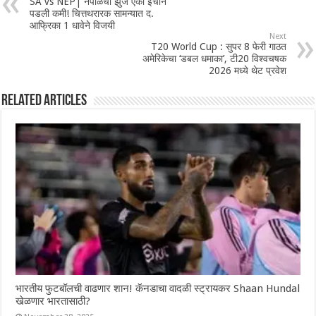
SA vs NEP| नेपाळची झुंज एका इंचाने
पडली कमी! चित्तथरारक सामन्यात द.
आफ्रिका 1 धावेने विजयी
Next
T20 World Cup : सुपर 8 फेरी गाठत
अमेरिकेचा ‘डबल धमाका’, टी20 विश्वचषक
2026 मध्ये थेट प्रवेश
Related Articles
भारतीय फुटबॉलची वाढणार शान! कॅनडाचा वादळी स्ट्रायकर Shaan Hundal
खेळणार भारतासाठी?