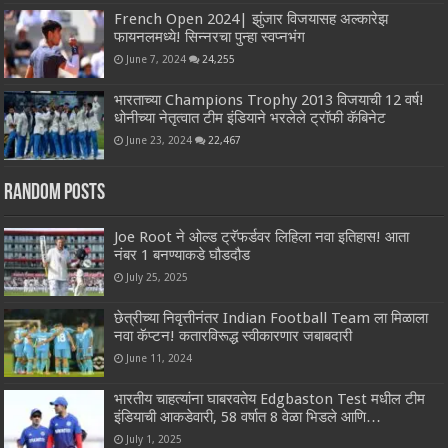
French Open 2024| झुंजार विजयासह अल्कारेझ
फायनलमध्ये! सिन्नरचा पुन्हा स्वप्नभंग
June 7, 2024
24,255
भारताच्या Champions Trophy 2013 विजयाची 12 वर्ष!
धोनीच्या नेतृत्वात टीम इंडियाने भरलेले ट्रॉफी कॅबिनेट
June 23, 2024
22,467
Random Posts
Joe Root ने ओल्ड ट्रॅफर्डवर लिहिला नवा इतिहास! आता
नंबर 1 बनण्याकडे घौडदौड
July 25, 2025
छेत्रीच्या निवृत्तीनंतर Indian Football Team ला मिळाला
नवा कॅप्टन! कतारविरूद्ध स्वीकारणार जबाबदारी
June 11, 2024
भारतीय चाहत्यांना घाबरवतेय Edgbaston Test मधील टीम
इंडियाची आकडेवारी, 58 वर्षात 8 वेळा भिडले आणि…
July 1, 2025