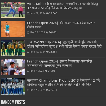
Virat Kohli : विश्वचषकातील ‘रनमशीन’, बांगलादेशविरुद्ध
37 धावा करत कोहलीने केला ‘विराट’ पराक्रम
June 22, 2024
38,046
French Open 2024| यंदा फक्त राफासाठीच भरणार
रोलॅंड गॅरोस
May 26, 2024
36,990
T20 World Cup 2024| युएसएची तगडी झुंज अपयशी,
दक्षिण आफ्रिकेचा सुपर 8 मध्ये पहिला विजय, रबाडा ठरला हिरो
June 19, 2024
26,654
French Open 2024| झुंजार विजयासह अल्कारेझ
फायनलमध्ये! सिन्नरचा पुन्हा स्वप्नभंग
June 7, 2024
24,278
भारताच्या Champions Trophy 2013 विजयाची 12 वर्ष!
धोनीच्या नेतृत्वात टीम इंडियाने भरलेले ट्रॉफी कॅबिनेट
June 23, 2024
22,543
Random Posts