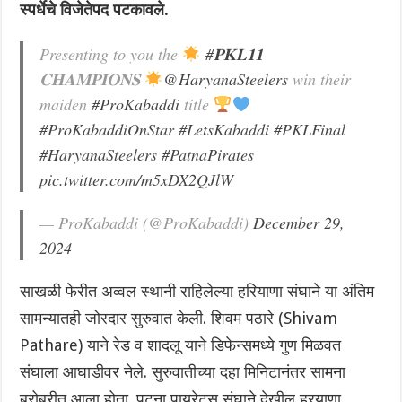
स्पर्धेचे विजेतेपद पटकावले.
Presenting to you the
#𝐏𝐊𝐋𝟏𝟏
𝐂𝐇𝐀𝐌𝐏𝐈𝐎𝐍𝐒
@HaryanaSteelers
win their
maiden
#ProKabaddi
title
#ProKabaddiOnStar
#LetsKabaddi
#PKLFinal
#HaryanaSteelers
#PatnaPirates
pic.twitter.com/m5xDX2QJlW
— ProKabaddi (@ProKabaddi)
December 29,
2024
साखळी फेरीत अव्वल स्थानी राहिलेल्या हरियाणा संघाने या अंतिम
सामन्यातही जोरदार सुरुवात केली. शिवम पठारे (Shivam
Pathare) याने रेड व शादलू याने डिफेन्समध्ये गुण मिळवत
संघाला आघाडीवर नेले. सुरुवातीच्या दहा मिनिटानंतर सामना
बरोबरीत आला होता. पटना पायरेट्स संघाने देखील हरयाणा