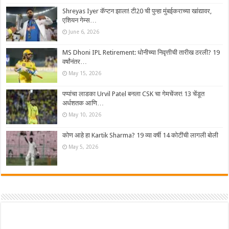
Shreyas Iyer कॅप्टन झाला! टी20 ची पुन्हा मुंबईकराच्या खांद्यावर,
एशियन गेम्स…
June 6, 2026
MS Dhoni IPL Retirement: धोनीच्या निवृत्तीची तारीख ठरली? 19
वर्षांनंतर…
May 15, 2026
पप्पांचा लाडका Urvil Patel बनला CSK चा गेमचेंजर! 13 चेंडूत
अर्धशतक आणि…
May 10, 2026
कोण आहे हा Kartik Sharma? 19 व्या वर्षी 14 कोटींची लागली बोली
May 5, 2026