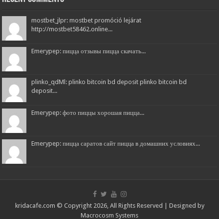
mostbet_jlpr: mostbet promóció lejárat
http://mostbet58462.online...
Emerypep: пицца отзывы пицца скачать...
plinko_qdMl: plinko bitcoin bd deposit plinko bitcoin bd
deposit...
Emerypep: фото пиццы хорошая пицца...
Emerypep: пицца саратов сайт пицца в домашних условиях...
kridacafe.com © Copyright 2026, All Rights Reserved | Designed by
Macrocosm Systems