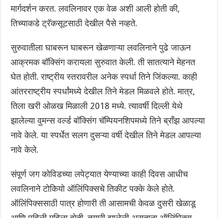
मार्गदर्शन करत. लवलिनावर एक वेळ अशी आली होती की,
तिच्याकडे ट्रॅकसूटसाठी देखील पैसे नव्हते.
सुरुवातीला घाबरून घाबरून खेळणाऱ्या लवलिनाने पुढे जाऊन
आक्रमक बॉक्सिंग करायला सुरुवात केली. ती सातत्याने मेहनत
घेत होती. राष्ट्रीय स्तरावरील अनेक स्पर्धा तिने जिंकल्या. काही
आंतरराष्ट्रीय स्पर्धांमध्ये देखील तिने मेडल मिळवले होते. मात्र,
तिला खरी ओळख मिळाली 2018 मध्ये. त्यावर्षी दिल्ली येथे
झालेल्या वुमन्स वर्ल्ड बॉक्सिंग चॅम्पियनशिपमध्ये तिने ब्रॉंझ आपल्या
नावे केले. या स्पर्धेत सलग दुसऱ्या वर्षी देखील तिने मेडल आपल्या
नावे केले.
संपूर्ण जग कोविडच्या लपेट्यात येण्याच्या काही दिवस आधीच
लवलिनाने टोकियो ऑलिंपिक्सचे तिकीट पक्के केले होते.
ऑलिंपिक्ससाठी पात्र होणारी ती आसामची केवळ दुसरी खेळाडू
आणि पहिली महिला होती. तयारी झालेली असताना ऑलिंपिक्स