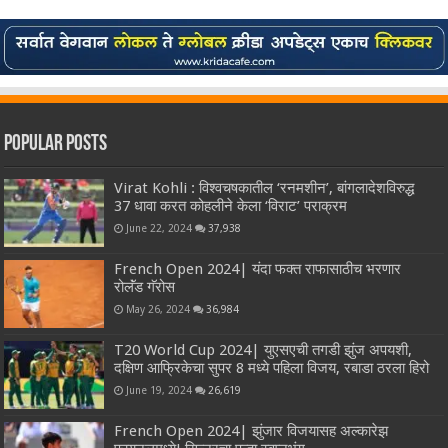
Popular Posts
Virat Kohli : विश्वचषकातील ‘रनमशीन’, बांगलादेशविरुद्ध
37 धावा करत कोहलीने केला ‘विराट’ पराक्रम
June 22, 2024
37,938
French Open 2024| यंदा फक्त राफासाठीच भरणार
रोलॅंड गॅरोस
May 26, 2024
36,984
T20 World Cup 2024| युएसएची तगडी झुंज अपयशी,
दक्षिण आफ्रिकेचा सुपर 8 मध्ये पहिला विजय, रबाडा ठरला हिरो
June 19, 2024
26,619
French Open 2024| झुंजार विजयासह अल्कारेझ