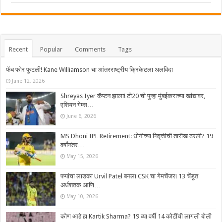
Recent
Popular
Comments
Tags
फॅब फोर फुटली! Kane Williamson चा आंतरराष्ट्रीय क्रिकेटला अलविदा
June 12, 2026
Shreyas Iyer कॅप्टन झाला! टी20 ची पुन्हा मुंबईकराच्या खांद्यावर,
एशियन गेम्स…
June 6, 2026
MS Dhoni IPL Retirement: धोनीच्या निवृत्तीची तारीख ठरली? 19
वर्षांनंतर…
May 15, 2026
पप्पांचा लाडका Urvil Patel बनला CSK चा गेमचेंजर! 13 चेंडूत
अर्धशतक आणि…
May 10, 2026
कोण आहे हा Kartik Sharma? 19 व्या वर्षी 14 कोटींची लागली बोली