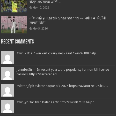
चेंडूत अर्धशतक आणि…
May 10, 2026
कोण आहे हा Kartik Sharma? 19 व्या वर्षी 14 कोटींची
लागली बोली
May 5, 2026
Recent Comments
1win_kzOa: 1win kart çıxarış neçə saat 1win07188.help...
JenniferStilm: In recent years, the popularity for non UK license
casinos, https://ferreteriaol...
aviator_flpl: aviator saque pix 2026 https://aviator58175.icu/...
1win_ydOa: 1win balans artır http://1win07188.help/...