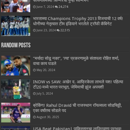
फायनलमध्ये! सिन्नरचा पुन्हा स्वप्नभंग
June 7, 2024
24,274
भारताच्या Champions Trophy 2013 विजयाची 12 वर्ष!
धोनीच्या नेतृत्वात टीम इंडियाने भरलेले ट्रॉफी कॅबिनेट
June 23, 2024
22,515
Random Posts
“मर्यादा सोडू नका”, ‘त्या’ प्रकरणामुळे संतापला रोहित शर्मा,
वाचा काय घडले
May 20, 2024
INDW vs SAW: अखेर द. आफ्रिकेला लाभले यश! पहिल्या
टी20 मध्ये भारत पराभूत, जेमिमाची झुंज अपयशी
July 5, 2024
ब्रेकिंग! Rahul Dravid ची राजस्थान रॉयल्सला सोडचिठ्ठी,
एका वर्षांतच सोडले पद
August 30, 2025
USA Beat Pakistan| पाकिस्तानचा लाजिरवाणा पराभव!