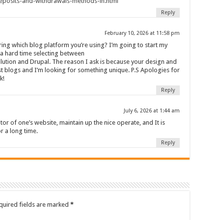
eposits-and-withdrawals-methods-in.html
Reply
February 10, 2026 at 11:58 pm
ing which blog platform you’re using? I’m going to start my
a hard time selecting between
tion and Drupal. The reason I ask is because your design and
t blogs and I’m looking for something unique. P.S Apologies for
k!
Reply
July 6, 2026 at 1:44 am
tor of one’s website, maintain up the nice operate, and It is
or a long time.
Reply
quired fields are marked
*