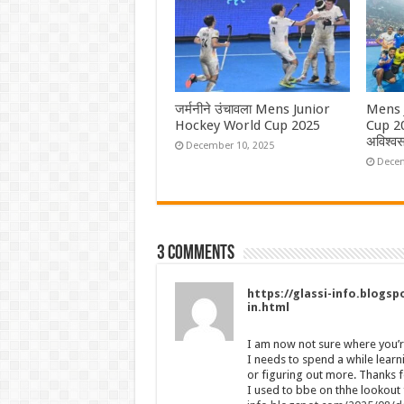
जर्मनीने उंचावला Mens Junior
Mens 
Hockey World Cup 2025
Cup 202
अविश्
December 10, 2025
Decem
3 comments
https://glassi-info.blogs
in.html
I am now not sure where you’r
I needs to spend a while lear
or figuring out more. Thanks f
I used to bbe on thhe lookout 