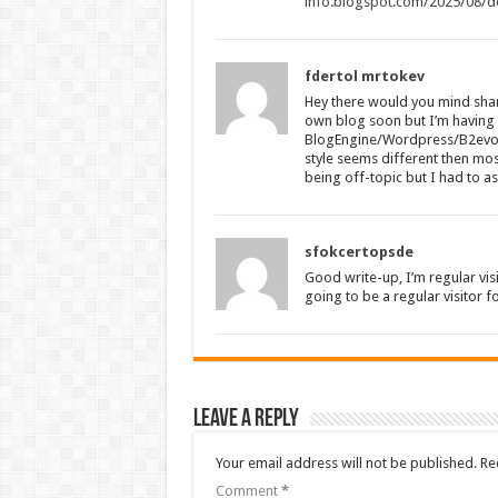
info.blogspot.com/2025/08/d
fdertol mrtokev
Hey there would you mind shar
own blog soon but I’m having 
BlogEngine/Wordpress/B2evolu
style seems different then mos
being off-topic but I had to as
sfokcertopsde
Good write-up, I’m regular visi
going to be a regular visitor f
Leave a Reply
Your email address will not be published.
Re
Comment
*