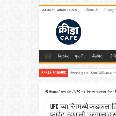
About Us
Privacy 
SATURDAY , AUGUST 8 2026
क्रिकेट
फुटबॅाल
बॅडमिंटन
टेन
Breaking News
फॅब फोर फुटली! Kane Williamson चा
Home
/
अन्य खेल
/
UFC च्या रिंगमध्ये फडकला तिरंगा
UFC च्या रिंगमध्ये फडकला त
फाईट, म्हणाली, “जगाला दा