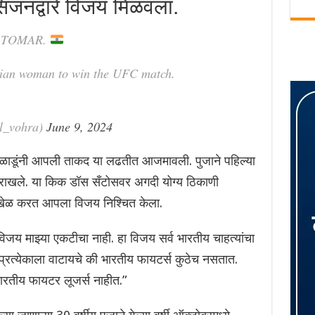
सिजनद्वारे विजय मिळवला.
 TOMAR.
ndian woman to win the UFC match.
l_vohra)
June 9, 2024
 खेळाडूंनी आपली ताकद या लढतीत आजमावली. पुजाने पहिल्या
 राखले. या किक डॉस सँटोसवर अगदी योग्य ठिकाणी
 खेळ करत आपला विजय निश्चित केला.
िजय माझ्या एकटीचा नाही. हा विजय सर्व भारतीय चाहत्यांचा
्रत्येकाला वाटायचे की भारतीय फायटर्स कुठेच नसतात.
भारतीय फायटर लूजर्स नाहीत.”