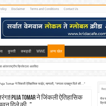
Policy
Disclaimer
Terms and Conditions
Contact Us
िस
कुस्ती
कबड्डी
WWE
अन्य खेल
 आंतरराष्ट्रीय क्रिकेटला अलविदा
! Puja Tomar ने जिंकली ऐतिहासिक फाईट, म्हणाली, “जगाला दाखवून दिले की…”
Rec
िरंगा! Puja Tomar ने जिंकली ऐतिहासिक
फॅब 
क्रि
खवून दिले की…”