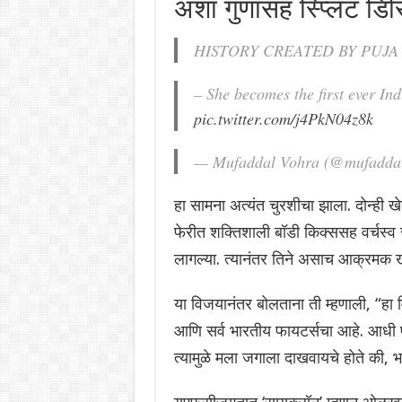
अशा गुणांसह स्प्लिट डि
HISTORY CREATED BY PUJA
– She becomes the first ever I
pic.twitter.com/j4PkN04z8k
— Mufaddal Vohra (@mufadda
हा सामना अत्यंत चुरशीचा झाला. दोन्ही
फेरीत शक्तिशाली बॉडी किक्ससह वर्चस्व
लागल्या. त्यानंतर तिने असाच आक्रमक
या विजयानंतर बोलताना ती म्हणाली, “हा व
आणि सर्व भारतीय फायटर्सचा आहे. आधी प
त्यामुळे मला जगाला दाखवायचे होते की, 