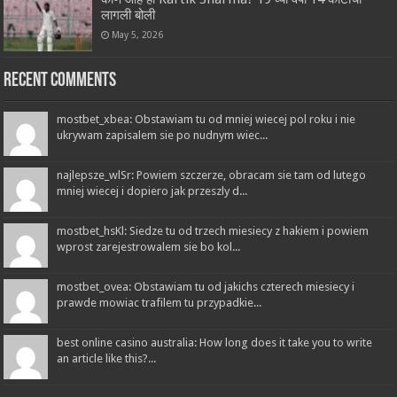
लागली बोली
May 5, 2026
Recent Comments
mostbet_xbea: Obstawiam tu od mniej wiecej pol roku i nie
ukrywam zapisalem sie po nudnym wiec...
najlepsze_wlSr: Powiem szczerze, obracam sie tam od lutego
mniej wiecej i dopiero jak przeszly d...
mostbet_hsKl: Siedze tu od trzech miesiecy z hakiem i powiem
wprost zarejestrowalem sie bo kol...
mostbet_ovea: Obstawiam tu od jakichs czterech miesiecy i
prawde mowiac trafilem tu przypadkie...
best online casino australia: How long does it take you to write
an article like this?...