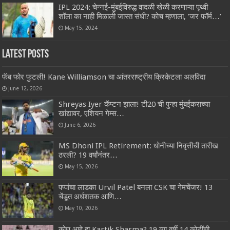
IPL 2024: चेन्नई-मुंबईविरुद्ध वादळी खेळी करणाऱ्या पृथ्वी
शॉला का नाही मिळाली जास्त संधी? कोच म्हणाला, ‘जर फॉर्म…’
May 15, 2024
Latest Posts
फॅब फोर फुटली! Kane Williamson चा आंतरराष्ट्रीय क्रिकेटला अलविदा
June 12, 2026
Shreyas Iyer कॅप्टन झाला! टी20 ची पुन्हा मुंबईकराच्या
खांद्यावर, एशियन गेम्स…
June 6, 2026
MS Dhoni IPL Retirement: धोनीच्या निवृत्तीची तारीख
ठरली? 19 वर्षांनंतर…
May 15, 2026
पप्पांचा लाडका Urvil Patel बनला CSK चा गेमचेंजर! 13
चेंडूत अर्धशतक आणि…
May 10, 2026
कोण आहे हा Kartik Sharma? 19 व्या वर्षी 14 कोटींची