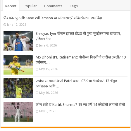
Recent
Popular
Comments
Tags
फॅब फोर फुटली! Kane Williamson चा आंतरराष्ट्रीय क्रिकेटला अलविदा
June 12, 2026
Shreyas Iyer कॅप्टन झाला! टी20 ची पुन्हा मुंबईकराच्या खांद्यावर,
एशियन गेम्स…
June 6, 2026
MS Dhoni IPL Retirement: धोनीच्या निवृत्तीची तारीख ठरली? 19
वर्षांनंतर…
May 15, 2026
पप्पांचा लाडका Urvil Patel बनला CSK चा गेमचेंजर! 13 चेंडूत
अर्धशतक आणि…
May 10, 2026
कोण आहे हा Kartik Sharma? 19 व्या वर्षी 14 कोटींची लागली बोली
May 5, 2026