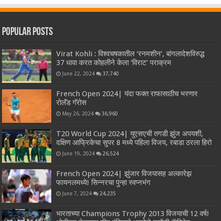
Popular Posts
Virat Kohli : विश्वचषकातील ‘रनमशीन’, बांगलादेशविरुद्ध
37 धावा करत कोहलीने केला ‘विराट’ पराक्रम
June 22, 2024
37,740
French Open 2024| यंदा फक्त राफासाठीच भरणार
रोलॅंड गॅरोस
May 26, 2024
36,960
T20 World Cup 2024| युएसएची तगडी झुंज अपयशी,
दक्षिण आफ्रिकेचा सुपर 8 मध्ये पहिला विजय, रबाडा ठरला हिरो
June 19, 2024
26,524
French Open 2024| झुंजार विजयासह अल्कारेझ
फायनलमध्ये! सिन्नरचा पुन्हा स्वप्नभंग
June 7, 2024
24,235
भारताच्या Champions Trophy 2013 विजयाची 12 वर्ष!