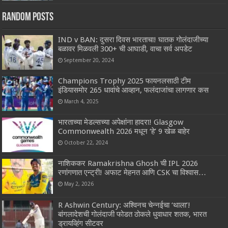
Random Posts
IND v BAN: दुसरा दिवस भारताचा! घातक गोलंदाजीच्या
बळावर मिळवली 300+ ची आघाडी, वाचा सर्व अपडेट
September 20, 2024
Champions Trophy 2025 फायनलसाठी टीम
इंडियासमोर 265 धावांचे आव्हान, फलंदाजांचा लागणार कस
March 4, 2025
भारताच्या मेडल्सच्या अपेक्षांना हादरा! Glasgow
Commonwealth 2026 मधून‌ ‘हे’ 9 खेळ बाहेर
October 22, 2024
नाशिककर Ramakrishna Ghosh ची IPL 2026
रणांगणात एन्ट्री! अफाट मेहनत आणि CSK चा विश्वास…
May 2, 2026
R Ashwin Century: अश्विनच चेन्नईचा ‘थाला’!
बांगलादेशची गोलंदाजी फोडत ठोकले धुवाधार शतक, भारत
ड्रायव्हिंग सीटवर