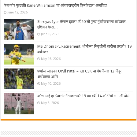
फॅब फोर फुटली! Kane Williamson चा आंतरराष्ट्रीय क्रिकेटला अलविदा
June 12, 2026
Shreyas Iyer कॅप्टन झाला! टी20 ची पुन्हा मुंबईकराच्या खांद्यावर,
एशियन गेम्स…
June 6, 2026
MS Dhoni IPL Retirement: धोनीच्या निवृत्तीची तारीख ठरली? 19
वर्षांनंतर…
May 15, 2026
पप्पांचा लाडका Urvil Patel बनला CSK चा गेमचेंजर! 13 चेंडूत
अर्धशतक आणि…
May 10, 2026
कोण आहे हा Kartik Sharma? 19 व्या वर्षी 14 कोटींची लागली बोली
May 5, 2026