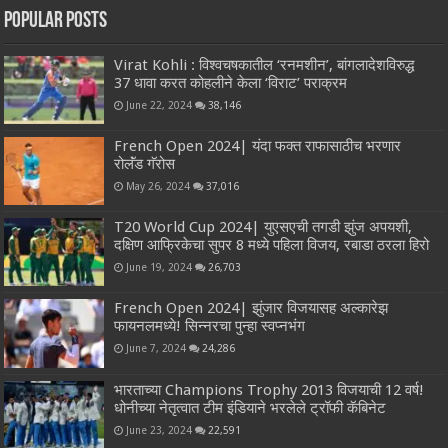
Popular Posts
Virat Kohli : विश्वचषकातील ‘रनमशीन’, बांगलादेशविरुद्ध
37 धावा करत कोहलीने केला ‘विराट’ पराक्रम
June 22, 2024
38,146
French Open 2024| यंदा फक्त राफासाठीच भरणार
रोलॅंड गॅरोस
May 26, 2024
37,016
T20 World Cup 2024| युएसएची तगडी झुंज अपयशी,
दक्षिण आफ्रिकेचा सुपर 8 मध्ये पहिला विजय, रबाडा ठरला हिरो
June 19, 2024
26,703
French Open 2024| झुंजार विजयासह अल्कारेझ
फायनलमध्ये! सिन्नरचा पुन्हा स्वप्नभंग
June 7, 2024
24,286
भारताच्या Champions Trophy 2013 विजयाची 12 वर्ष!
धोनीच्या नेतृत्वात टीम इंडियाने भरलेले ट्रॉफी कॅबिनेट
June 23, 2024
22,591