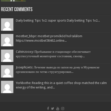
Recent Comments
Daily betting Tips 1x2: super sports Daily betting Tips 1x2...
mostbet_bbpr: mostbet promókód hol találom
https://www.mostbet58462.online...
Calvinzooxy: Пребывание в стационаре обеспечивает
круглосуточный мониторинг состояния, своевр...
JosephLiets: Лечение вывода из запоя на дому в Мурманске
организовано по четко структурирован...
Yorkbothe: Reading this in a quiet coffee shop matched the calm
energy of the writing, and...