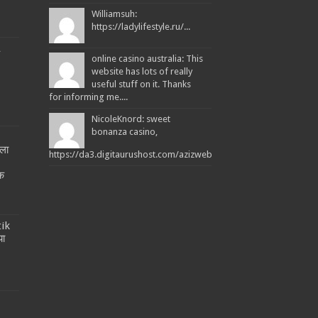
Williamsuh:
https://ladylifestyle.ru/...
L
online casino australia: This
website has lots of really
useful stuff on it. Thanks
for informing me....
NicoleKnord: sweet
bonanza casino,
ला
https://da3.digitaurushost.com/azizweb/2026/07/19/descubre...
!
तक
tik
या