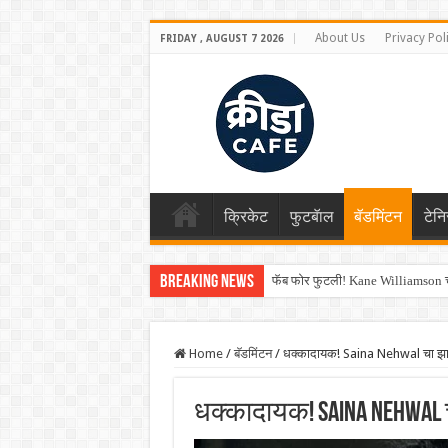
About Us
Privacy Pol
FRIDAY , AUGUST 7 2026
क्रिकेट
फुटबॅाल
बॅडमिंटन
टेन
Breaking News
फॅब फोर फुटली! Kane Williamson चा
Home
/
बॅडमिंटन
/
धक्कादायक! Saina Nehwal चा झाला घ
धक्कादायक! Saina Nehwal चा