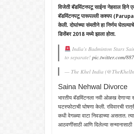
विजेती बॅडमिंटनपटू साईना नेहवाल हिने 
बॅडमिंटनपटू पारूपल्ली कश्यप (Parupa
केली. दोघांच्या संमतीने हा निर्णय घेतल्य
डिसेंबर 2018 मध्ये झाला होता.
India's Badminton Stars Sa
to separate!
pic.twitter.com/88
— The Khel India (@TheKhelI
Saina Nehwal Divorce
भारतीय बॅडमिंटनला नवी ओळख देणाऱ्या 
घटस्फोटाची घोषणा केली. रविवारची रात्री 
कधी वेगळ्या वाटा निवडाच्या असतात. त्यामु
आठवणींसाठी आणि दिलेल्या सन्मानासाठी 