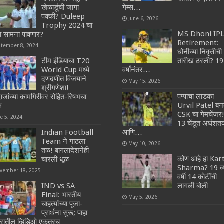
खेळाडूंची जागा
गेम्स…
पक्की? Duleep
June 6, 2026
Trophy 2024 चा
MS Dhoni IP
ा सामना पावणार?
Retirement:
ptember 8, 2024
धोनीच्या निवृत्तीची
टीम इंडियाचा T20
तारीख ठरली? 19
World Cup मध्ये
वर्षांनंतर…
दणदणीत विजयाने
May 15, 2026
श्रीगणेशा!
पप्पांचा लाडका
दाजांच्या कामगिरीवर रोहित-रिषभचा
Urvil Patel बन
स
CSK चा गेमचेंजर
ne 5, 2024
13 चेंडूत अर्धश
Indian Football
आणि…
Team ने गाठला
May 10, 2026
तळ! बांगलादेशनेही
कोण आहे हा Kar
चारली धूळ
Sharma? 19 व्
vember 18, 2025
वर्षी 14 कोटींची
IND vs SA
लागली बोली
Final: भारतीय
May 5, 2026
चाहत्यांच्या पूजा-
प्रार्थना सुरू; पाहा
रातील व्हिडिओ एकत्रच