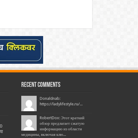
Recent Comments
Donaldnab:
https://ladylifestyle.ru/...
RobertDox: Этот краткий
обзор предлагает сжатую
20
информацию из области
या
медицины, включая клю...