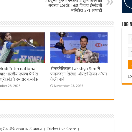
जड्डूसह बुमराह-सिराजची झुंज अपयशी!
थरारक Lords Test जिंकत इंग्लंडची
मालिकेत 2-1 आघाडी
Logi
Modi International
ऑस्ट्रेलियात Lakshya Sen ने
ार भारतीय उपांत्य फेरीत
फडकवला तिरंगा! ऑस्ट्रेलियन ओपन
Lo
श्रीकांतचे दमदार कमबॅक
केली नावे
ber 28, 2025
November 23, 2025
ीडा कॅफे ताज्या मराठी बातम्या । Cricket Live Score ।