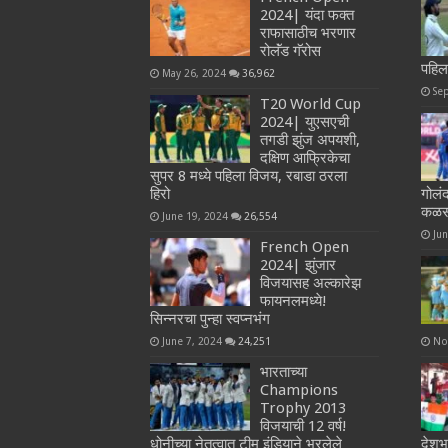
2024| यंदा फक्त
राफासाठीच भरणार
रोलॅंड गॅरोस
पहिल
May 26, 2024
36,962
Se
T20 World Cup
2024| युएसएची
तगडी झुंज अपयशी,
दक्षिण आफ्रिकेचा
सुपर 8 मध्ये पहिला विजय, रबाडा ठरला
हिरो
गोलं
कळ
June 19, 2024
26,554
Ju
French Open
2024| झुंजार
विजयासह अल्कारेझ
फायनलमध्ये!
सिन्नरचा पुन्हा स्वप्नभंग
June 7, 2024
24,251
No
भारताच्या
Champions
Trophy 2013
विजयाची 12 वर्ष!
धोनीच्या नेतृत्वात टीम इंडियाने भरलेले
देशभ