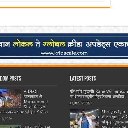
dom Posts
Latest Posts
VIDEO:
फॅब फोर फुटली! Kane Williamson
हैदराबादमध्ये
चा आंतरराष्ट्रीय क्रिकेटला अलविदा
Mohammed
June 12, 2026
Siraj चे ‘ग्रँड
Shreyas Iyer
म’, रस्त्यांवर उतरले हजारो फॅन्स
कॅप्टन झाला! टी
y 5, 2024
ची पुन्हा मुंबईकराच्
बांगलादेशविरुद्ध या
खांद्यावर, एशियन