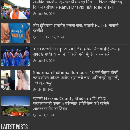
अलविदा भारतीय क्रिकेटची मजबूत भिंत…! विराट-रोहितसह
दिग्गज प्रशिक्षक Rahul Dravid चाही प्रवास संपला
June 30, 2024
टीम इंडियाचा अष्टपैलू बनला बाबा, घातली Haksh नावाची
जर्सीही
December 24, 2024
T20 World Cup 2024| टीम इंडिया विजयी हॅट्रिकसह
सुपर 8 मध्ये! युएसएने जिंकली मने, मुंबईकर चमकले
June 12, 2024
Shubman Ridhima Rumours:10 वर्ष मोठ्या टीव्ही
स्टारसोबत जोडले जातेय शुबमनचे नाव, अभिनेत्री म्हणाली,
“तो खूप क्युट…”
July 18, 2024
कहाणी Nassau County Stadium ची! टी20
वर्ल्डकपसाठी फक्त 5 महिन्यात अमेरिकेने उभे केलेले
आंतरराष्ट्रीय स्टेडियम
June 1, 2024
Latest Posts