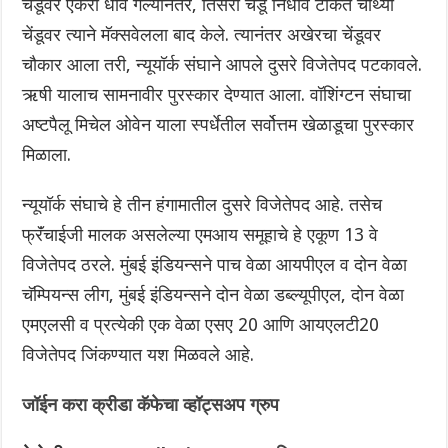
चेंडूंवर एकेरी धाव गेल्यानंतर, तिसरा चेंडू निर्धाव टाकत चौथ्या
चेंडूवर त्याने मॅक्सवेलला बाद केले. त्यानंतर अखेरचा चेंडूवर
चौकार आला तरी, न्यूयॉर्क संघाने आपले दुसरे विजेतेपद पटकावले.
ऋषी यालाच सामनावीर पुरस्कार देण्यात आला. वॉशिंग्टन संघाचा
अष्टपैलू मिचेल ओवेन याला स्पर्धेतील सर्वोत्तम खेळाडूचा पुरस्कार
मिळाला.
न्यूयॉर्क संघाचे हे तीन हंगामातील दुसरे विजेतेपद आहे. तसेच
फ्रॅंचाईजी मालक असलेल्या एमआय समूहाचे हे एकूण 13 वे
विजेतेपद ठरले. मुंबई इंडियन्सने पाच वेळा आयपीएल व दोन वेळा
चॅम्पियन्स लीग, मुंबई इंडियन्सने दोन वेळा डब्ल्यूपीएल, दोन वेळा
एमएलसी व प्रत्येकी एक वेळा एसए 20 आणि आयएलटी20
विजेतेपद जिंकण्यात यश मिळवले आहे.
जॉईन करा क्रीडा कॅफेचा व्हॉट्सअप ग्रुप