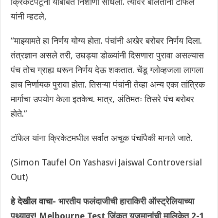
क्रिकेटपटूंनी याबाबत निशाणा साधला. त्यावर बोलताना टॉफेल
यांनी म्हटले,
“माझ्यामते हा निर्णय योग्य होता. पंचांनी अखेर बरोबर निर्णय दिला.
तंत्रज्ञान असले तरी, उघड्या डोळ्यांनी दिसणारा पुरावा असल्यास
पंच तोच ग्राह्य धरून निर्णय देऊ शकतात. चेंडू ग्लोव्हजला लागला
हाच निर्णायक पुरावा होता. तिसऱ्या पंचांनी तेव्हा अन्य एका तांत्रिक
मार्गाचा उपयोग केला इतकेच. मात्र, अंतिमतः तिसरे पंच बरोबर
होते.”
टॉफेल यांना क्रिकेटमधील सर्वात अचूक पंचांपैकी मानले जाते.
(Simon Taufel On Yashasvi Jaiswal Controversial
Out)
हे देखील वाचा-
भारतीय फलंदाजीची हाराकिरी ऑस्ट्रेलियाच्या
पथ्यावर! Melbourne Test जिंकत यजमानांची मालिकेत 2-1