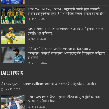
T20 World Cup 2024| युएसएची तगडी झुंज अपयशी,
दक्षिण आफ्रिकेचा सुपर 8 मध्ये पहिला विजय, रबाडा ठरला हिरो
June 19, 2024
MS Dhoni IPL Retirement: धोनीच्या निवृत्तीची तारीख
ठरली? 19 वर्षांनंतर…
May 15, 2026
मोठी बातमी| Kane Williamson कर्णधारपदावरून
पायउतार! करारही नाकारला, आंतरराष्ट्रीय क्रिकेटचे भवितव्य
अधांतरी
June 19, 2024
Latest Posts
फॅब फोर फुटली! Kane Williamson चा आंतरराष्ट्रीय क्रिकेटला अलविदा
June 12, 2026
Shreyas Iyer कॅप्टन झाला! टी20 ची पुन्हा मुंबईकराच्या
खांद्यावर, एशियन गेम्स…
June 6, 2026