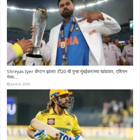
Shreyas Iyer कॅप्टन झाला! टी20 ची पुन्हा मुंबईकराच्या खांद्यावर, एशियन
गेम्स…
June 6, 2026