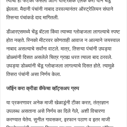
त्याचा हा फटका फसला आणि यष्टिरक्षक ऍलेक केरी याने चेंडू
झेलला. मैदानी पंचांनी नाबाद ठरवल्यानंतर ऑस्ट्रेलियन संघाने
तिसऱ्या पंचांकडे दाद मागितली.
डीआरएसमध्ये चेंडू बॅटला किंवा त्याच्या ग्लोव्हजला लागल्याचे स्पष्ट
होत नव्हते. स्निको मीटरवर कोणताही आवाज न आल्याने जयस्वाल
नाबाद असल्याचे सर्वांना वाटले. मात्र, तिसऱ्या पंचांनी उघड्या
डोळ्यांनी दिसत असलेले चित्र ग्राह्य धरत त्याला बाद ठरवले.
उघड्या डोळ्यांनी चेंडू ग्लोव्हजला लागल्याचे दिसत होते. त्यामुळे
तिसरा पंचांनी असा निर्णय केला.
जॉईन करा क्रीडा कॅफेचा व्हॉट्सअप ग्रुप
या प्रकरणावर अनेक माजी खेळाडूंनी टीका करत, तंत्रज्ञान
उपलब्ध असताना असे निर्णय का दिले गेले, अशी विचारणा
करण्यात येतेय. सुनील गावसकर, इरफान पठाण व इतर माजी