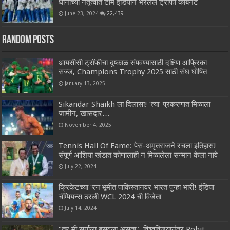
धोनीच्या नेतृत्वात टीम इंडियाने भरलेले ट्रॉफी कॅबिनेट
June 23, 2024
22,439
Random Posts
आयसीसी ट्रॉफीचा दुष्काळ संपवण्यासाठी दक्षिण आफ्रिका
सज्ज, Champions Trophy 2025 साठी संघ घोषित
January 13, 2025
Sikandar Shaikh ला दिलासा! ‘त्या’ प्रकरणात मिळाला
जामीन, खासदार…
November 4, 2025
Tennis Hall Of Fame: पेस-अमृतराजने रचला इतिहास!
संपूर्ण आशिया खंडात कोणालाही न‌ मिळालेला सन्मान केला नावे
July 22, 2024
क्रिकेटच्या ‘रन’भूमीत पाकिस्तानवर भारत पुन्हा भारी! इंडिया
चॅम्पियन्स ठरली WCL 2024 ची विजेता
July 14, 2024
“तर मी सूर्याला बसवला असता”, विश्वविजयानंतर Rohit