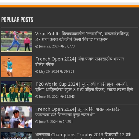
Popular Posts
Virat Kohli : विश्वचषकातील ‘रनमशीन’, बांगलादेशविरुद्ध
37 धावा करत कोहलीने केला ‘विराट’ पराक्रम
June 22, 2024
37,773
French Open 2024| यंदा फक्त राफासाठीच भरणार
रोलॅंड गॅरोस
May 26, 2024
36,961
T20 World Cup 2024| युएसएची तगडी झुंज अपयशी,
दक्षिण आफ्रिकेचा सुपर 8 मध्ये पहिला विजय, रबाडा ठरला हिरो
June 19, 2024
26,543
French Open 2024| झुंजार विजयासह अल्कारेझ
फायनलमध्ये! सिन्नरचा पुन्हा स्वप्नभंग
June 7, 2024
24,251
भारताच्या Champions Trophy 2013 विजयाची 12 वर्ष!