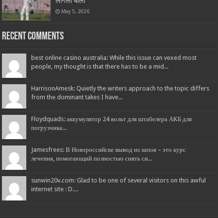
लागली बोली
May 5, 2026
Recent Comments
best online casino australia: While this issue can vexed most
people, my thought is that there has to be a mid...
HarrisonAmesk: Quietly the writers approach to the topic differs
from the dominant takes I have...
Floydquads: аккумулятор 24 вольт для штабелера АКБ для
погрузчика...
Jamesfrees: В Новороссийске вывод из запоя – это курс
лечения, помогающий полностью снять си...
sunwin20v.com: Glad to be one of several visitors on this awful
internet site : D....