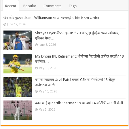
Recent
Popular
Comments
Tags
फॅब फोर फुटली! Kane Williamson चा आंतरराष्ट्रीय क्रिकेटला अलविदा
June 12, 2026
Shreyas Iyer कॅप्टन झाला! टी20 ची पुन्हा मुंबईकराच्या खांद्यावर,
एशियन गेम्स…
June 6, 2026
MS Dhoni IPL Retirement: धोनीच्या निवृत्तीची तारीख ठरली? 19
वर्षांनंतर…
May 15, 2026
पप्पांचा लाडका Urvil Patel बनला CSK चा गेमचेंजर! 13 चेंडूत
अर्धशतक आणि…
May 10, 2026
कोण आहे हा Kartik Sharma? 19 व्या वर्षी 14 कोटींची लागली बोली
May 5, 2026