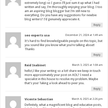
extremely long) so I guess I’ll just sum it up what I had
written and say, I’m thoroughly enjoying your blog. I too
am an aspiring blog blogger but I’m still new to
everything. Do you have any suggestions for newbie
blog writers? I’d genuinely appreciate it.
Reply
seo experts usa
December 21, 2024 at 1:49 am
It’s hard to find knowledgeable people on this topic, but
you sound like you know what you’re talking about!
Thanks
Reply
Reid Inabinet
March 3, 2025 at 1:04 am
hello!,I like your writing so a lot! share we keep in touch
more approximately your post on AOL? I need a
specialist in this house to resolve my problem. Maybe
that’s you! Taking a look ahead to peer you.
Reply
Vicente Sebastian
March 4, 2025 at 2:26 pm
Definitely, what a magnificent blog and educative posts,