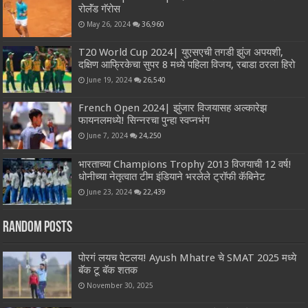
रोलॅंड गॅरोस
May 26, 2024
36,960
T20 World Cup 2024| युएसएची तगडी झुंज अपयशी,
दक्षिण आफ्रिकेचा सुपर 8 मध्ये पहिला विजय, रबाडा ठरला हिरो
June 19, 2024
26,540
French Open 2024| झुंजार विजयासह अल्कारेझ
फायनलमध्ये! सिन्नरचा पुन्हा स्वप्नभंग
June 7, 2024
24,250
भारताच्या Champions Trophy 2013 विजयाची 12 वर्ष!
धोनीच्या नेतृत्वात टीम इंडियाने भरलेले ट्रॉफी कॅबिनेट
June 23, 2024
22,439
Random Posts
पोरगं लयच पेटलय! Ayush Mhatre चे SMAT 2025 मध्ये
बॅक टू बॅक शतक
November 30, 2025