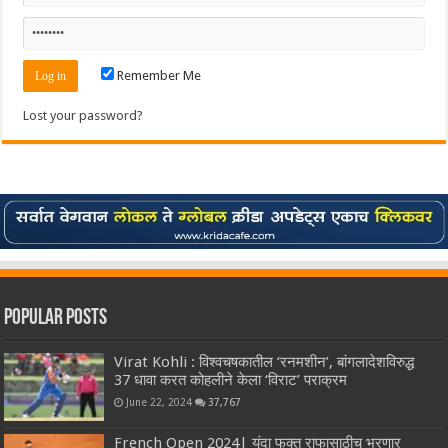
Remember Me
Lost your password?
Popular Posts
Virat Kohli : विश्वचषकातील ‘रनमशीन’, बांगलादेशविरुद्ध
37 धावा करत कोहलीने केला ‘विराट’ पराक्रम
June 22, 2024
37,767
French Open 2024| यंदा फक्त राफासाठीच भरणार