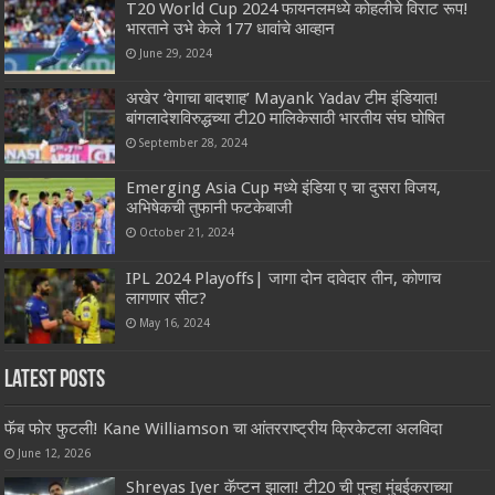
T20 World Cup 2024 फायनलमध्ये कोहलीचे विराट रूप!
भारताने उभे केले 177 धावांचे आव्हान
June 29, 2024
अखेर ‘वेगाचा बादशाह’ Mayank Yadav टीम इंडियात!
बांगलादेशविरुद्धच्या टी20 मालिकेसाठी भारतीय संघ घोषित
September 28, 2024
Emerging Asia Cup मध्ये इंडिया ए चा दुसरा विजय,
अभिषेकची तुफानी फटकेबाजी
October 21, 2024
IPL 2024 Playoffs| जागा दोन दावेदार तीन, कोणाच
लागणार सीट?
May 16, 2024
Latest Posts
फॅब फोर फुटली! Kane Williamson चा आंतरराष्ट्रीय क्रिकेटला अलविदा
June 12, 2026
Shreyas Iyer कॅप्टन झाला! टी20 ची पुन्हा मुंबईकराच्या