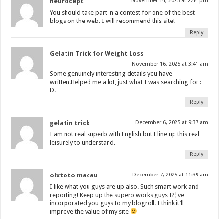
neurocept
November 14, 2025 at 2:44 pm
You should take part in a contest for one of the best
blogs on the web. I will recommend this site!
Reply
Gelatin Trick for Weight Loss
November 16, 2025 at 3:41 am
Some genuinely interesting details you have
written.Helped me a lot, just what I was searching for :
D.
Reply
gelatin trick
December 6, 2025 at 9:37 am
I am not real superb with English but I line up this real
leisurely to understand.
Reply
olxtoto macau
December 7, 2025 at 11:39 am
I like what you guys are up also. Such smart work and
reporting! Keep up the superb works guys I?¦ve
incorporated you guys to my blogroll. I think it’ll
improve the value of my site