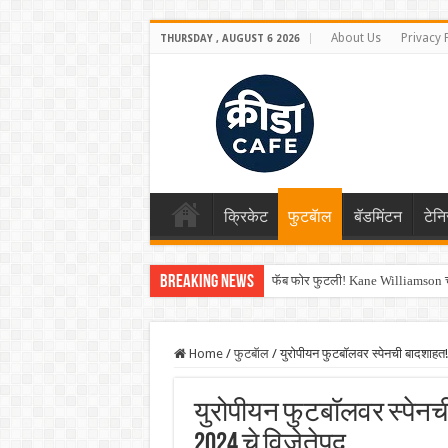
About Us
Privacy 
THURSDAY , AUGUST 6 2026
क्रिकेट
फुटबॅाल
बॅडमिंटन
टेन
Breaking News
फॅब फोर फुटली! Kane Williamson चा
Home
/
फुटबॅाल
/
युरोपीयन फुटबॉलवर स्पेनची बादशाहत
युरोपीयन फुटबॉलवर स्पेनची
2024 चे विजेतेपद