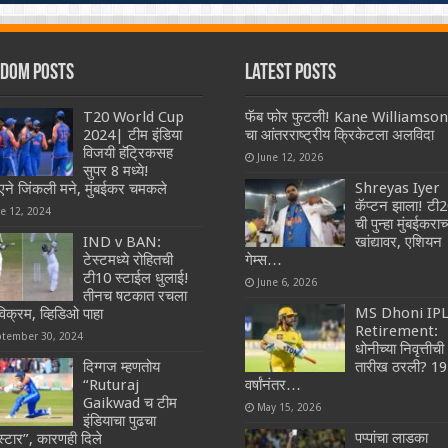
dom Posts
Latest Posts
T20 World Cup
फॅब फोर फुटली! Kane Williamson
2024| टीम इंडिया
चा आंतरराष्ट्रीय क्रिकेटला अलविदा
विजयी हॅट्रिकसह
June 12, 2026
सुपर 8 मध्ये!
Shreyas Iyer
एने जिंकली मने, मुंबईकर चमकले
कॅप्टन झाला! टी
ne 12, 2024
ची पुन्हा मुंबईकराच्
IND v BAN:
खांद्यावर, एशियन
टेस्टमध्ये रोहितची
गेम्स…
टी10 स्टाईल धुलाई!
June 6, 2026
तीनच षटकात रचला
MS Dhoni IP
विक्रम, व्हिडिओ पाहा
Retirement:
ptember 30, 2024
धोनीच्या निवृत्तीची
दिग्गज म्हणतोय
तारीख ठरली? 19
“Ruturaj
वर्षांनंतर…
Gaikwad च टीम
May 15, 2026
इंडियाचा पुढचा
पप्पांचा लाडका
स्टार”, कारणही दिले