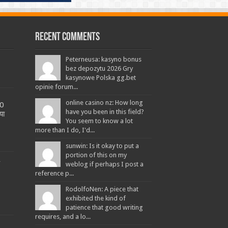
Recent Comments
Peterneusa: kasyno bonus
bez depozytu 2026 Gry
kasynowe Polska gg.bet
opinie forum...
online casino nz: How long
20
have you been in this field?
या
You seem to know a lot
more than I do, I'd...
sunwin: Is it okay to put a
portion of this on my
L
weblog if perhaps I post a
reference p...
RodolfoNen: A piece that
exhibited the kind of
patience that good writing
requires, and a lo...