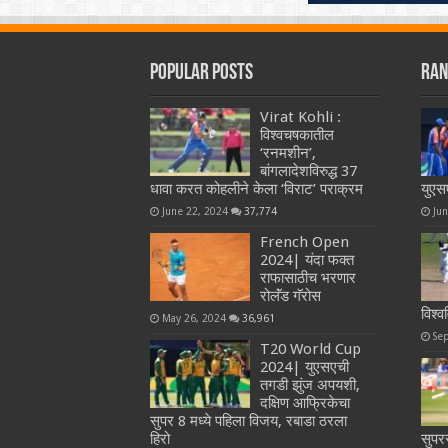
Popular Posts
Ran
Virat Kohli :
विश्वचषकातील
‘रनमशीन’,
बांगलादेशविरुद्ध 37
धावा करत कोहलीने केला ‘विराट’ पराक्रम
युएस
June 22, 2024
37,774
Ju
French Open
2024| यंदा फक्त
राफासाठीच भरणार
रोलॅंड गॅरोस
विश्व
May 26, 2024
36,961
Se
T20 World Cup
2024| युएसएची
तगडी झुंज अपयशी,
दक्षिण आफ्रिकेचा
सुपर 8 मध्ये पहिला विजय, रबाडा ठरला
हिरो
सुपर