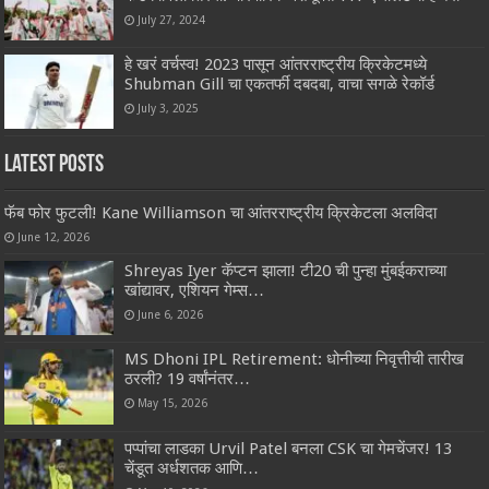
July 27, 2024
हे खरं वर्चस्व! 2023 पासून आंतरराष्ट्रीय क्रिकेटमध्ये
Shubman Gill चा एकतर्फी दबदबा, वाचा सगळे रेकॉर्ड
July 3, 2025
Latest Posts
फॅब फोर फुटली! Kane Williamson चा आंतरराष्ट्रीय क्रिकेटला अलविदा
June 12, 2026
Shreyas Iyer कॅप्टन झाला! टी20 ची पुन्हा मुंबईकराच्या
खांद्यावर, एशियन गेम्स…
June 6, 2026
MS Dhoni IPL Retirement: धोनीच्या निवृत्तीची तारीख
ठरली? 19 वर्षांनंतर…
May 15, 2026
पप्पांचा लाडका Urvil Patel बनला CSK चा गेमचेंजर! 13
चेंडूत अर्धशतक आणि…