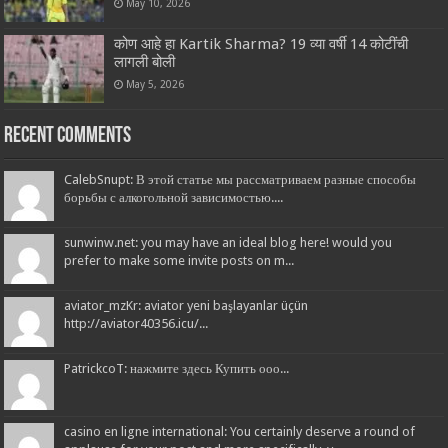
May 10, 2026
कोण आहे हा Kartik Sharma? 19 व्या वर्षी 14 कोटींची
लागली बोली
May 5, 2026
Recent Comments
CalebSnupt: В этой статье мы рассматриваем разные способы
борьбы с алкогольной зависимостью....
sunwinw.net: you may have an ideal blog here! would you
prefer to make some invite posts on m...
aviator_mzKr: aviator yeni başlayanlar üçün
http://aviator40356.icu/...
PatrickcoT: нажмите здесь Купить ооо...
casino en ligne international: You certainly deserve a round of