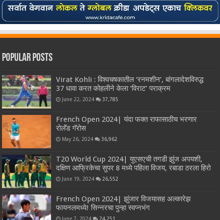
Popular Posts
Virat Kohli : विश्वचषकातील ‘रनमशीन’, बांगलादेशविरुद्ध
37 धावा करत कोहलीने केला ‘विराट’ पराक्रम
June 22, 2024
37,785
French Open 2024| यंदा फक्त राफासाठीच भरणार
रोलॅंड गॅरोस
May 26, 2024
36,962
T20 World Cup 2024| युएसएची तगडी झुंज अपयशी,
दक्षिण आफ्रिकेचा सुपर 8 मध्ये पहिला विजय, रबाडा ठरला हिरो
June 19, 2024
26,552
French Open 2024| झुंजार विजयासह अल्कारेझ
फायनलमध्ये! सिन्नरचा पुन्हा स्वप्नभंग
June 7, 2024
24,251