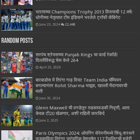
भारताच्या Champions Trophy 2013 विजयाची 12 वर्ष!
धोनीच्या नेतृत्वात टीम इंडियाने भरलेले ट्रॉफी कॅबिनेट
June 23, 2024
22,448
Random Posts
सरपंच श्रेयसच्या Punjab Kings चा वर्ल्ड रेकॉर्ड!
दिल्लीविरूद्ध चेस केले 264
April 25, 2026
बारबाडोस में तिरंगा गाड़ दिया! Team India चॅम्पियन
बनल्यानंतर Rohit Sharma भावूक, खाल्ली मैदानावरची
माती
June 30, 2024
Glenn Maxwell ची वनडेतून तडकाफडकी निवृत्ती, आता
केवळ टी20 खेळणार, अशी राहिली कारकिर्द
June 2, 2025
Paris Olympics 2024: ओपनिंग सेरेमनीमध्ये सिंधू-शरथने
फडकाविला तिरंगा! पारंपारिक वेशभूषेत 117 ऍथलिटची हजेरी