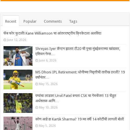
Recent
Popular
Comments
Tags
फॅब फोर फुटली! Kane Williamson चा आंतरराष्ट्रीय क्रिकेटला अलविदा
June 12, 2026
Shreyas Iyer कॅप्टन झाला! टी20 ची पुन्हा मुंबईकराच्या खांद्यावर,
एशियन गेम्स…
June 6, 2026
MS Dhoni IPL Retirement: धोनीच्या निवृत्तीची तारीख ठरली? 19
वर्षांनंतर…
May 15, 2026
पप्पांचा लाडका Urvil Patel बनला CSK चा गेमचेंजर! 13 चेंडूत
अर्धशतक आणि…
May 10, 2026
कोण आहे हा Kartik Sharma? 19 व्या वर्षी 14 कोटींची लागली बोली
May 5, 2026