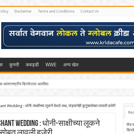
Policy
Disclaimer
Terms and Conditions
Contact Us
िस
कुस्ती
कबड्डी
WWE
अन्य खेल
 आंतरराष्ट्रीय क्रिकेटला अलविदा
्हा मुंबईकराच्या खांद्यावर, एशियन गेम्स…
ding : धोनी-साक्षीच्या लूकने वेधले लक्ष, पांड्यानेही कुटुंबासोबत लावली हजेरी
Rec
ant Wedding : धोनी-साक्षीच्या लूकने
फॅब 
क्रि
ुंबासोबत लावली हजेरी