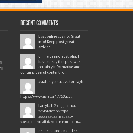
Recent Comments
best online casino: Great
info! Keep post great
articles....
online casino australia: I
have to say this post was
20
certainly informative and
या
contains useful content fo...
aviator_yema: aviator saytı
L
https://www.aviator17753.icu...
Larrykaf: Эти действия
помогают быстро
восстановить водно-
электролитный баланс и снизить н...
online casinos nz : The