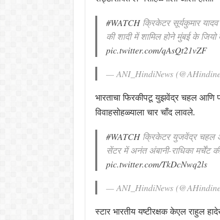
#WATCH
क्रिकेटर सूर्यकुमार यादव 
की शादी में शामिल होने मुंबई के जियो वर
pic.twitter.com/qAsQt21vZF
— ANI_HindiNews (@AHindin
भारताचा फिरकीपटू युझवेंद्र चहल आणि पत्
विवाहसोहळ्याला चार चाँद लावले.
#WATCH
क्रिकेटर युजवेंद्र चहल अपन
सेंटर में अनंत अंबानी-राधिका मर्चेंट क
pic.twitter.com/TkDcNwq2ls
— ANI_HindiNews (@AHindin
स्टार भारतीय यष्टीरक्षक केएल राहुल हादेख