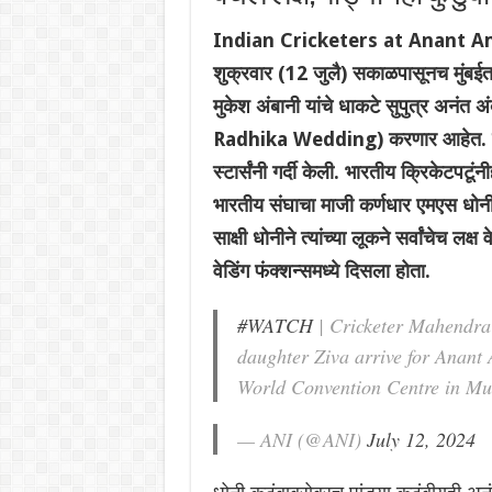
Indian Cricketers at Anant 
शुक्रवार (12 जुलै) सकाळपासूनच मुंबईत 
मुकेश अंबानी यांचे धाकटे सुपुत्र अनंत
Radhika Wedding) करणार आहेत. लग्नसो
स्टार्संनी गर्दी केली. भारतीय क्रिकेटपटू
भारतीय संघाचा माजी कर्णधार एमएस धोनीह
साक्षी धोनीने त्यांच्या लूकने सर्वांचेच लक
वेडिंग फंक्शन्समध्ये दिसला होता.
#WATCH
| Cricketer Mahendra 
daughter Ziva arrive for Anan
World Convention Centre in M
— ANI (@ANI)
July 12, 2024