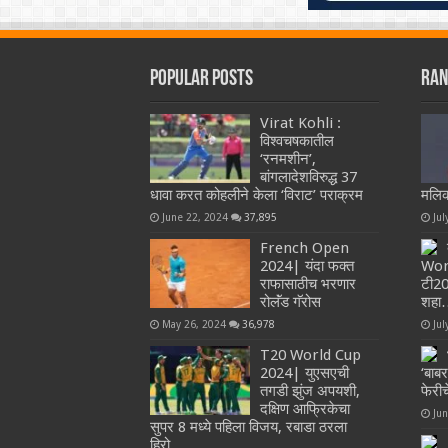
Popular Posts
Ran
Virat Kohli :
विश्वचषकातील
‘रनमशीन’,
बांगलादेशविरुद्ध 37
धावा करत कोहलीने केला ‘विराट’ पराक्रम
मलिक
June 22, 2024
37,895
Jul
French Open
2024| यंदा फक्त
Wor
राफासाठीच भरणार
टी20
रोलॅंड गॅरोस
शहा
May 26, 2024
36,978
Jul
T20 World Cup
2024| युएसएची
‘बाब
तगडी झुंज अपयशी,
फेरी
दक्षिण आफ्रिकेचा
Ju
सुपर 8 मध्ये पहिला विजय, रबाडा ठरला
हिरो