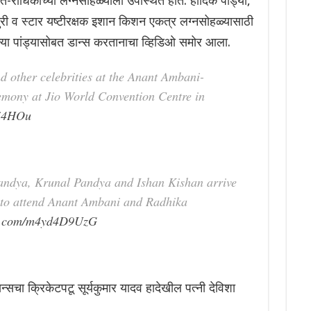
ंत-राधिकाच्या लग्नसोहळ्याला उपस्थित होते. हार्दिक पांड्या,
खुरी व स्टार यष्टीरक्षक इशान किशन एकत्र लग्नसोहळ्यासाठी
नन्या पांड्यासोबत डान्स करतानाचा व्हिडिओ समोर आला.
d other celebrities at the Anant Ambani-
mony at Jio World Convention Centre in
Qi4HOu
andya, Krunal Pandya and Ishan Kishan arrive
 to attend Anant Ambani and Radhika
er.com/m4yd4D9UzG
सचा क्रिकेटपटू सूर्यकुमार यादव हादेखील पत्नी देविशा