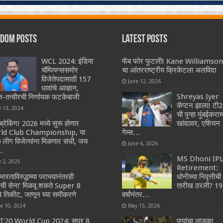
dom Posts
Latest Posts
WCL 2024: इंडिया
फॅब फोर फुटली! Kane Williamson
चॅम्पियन्ससमोर
चा आंतरराष्ट्रीय क्रिकेटला अलविदा
विजेतेपदासाठी 157
June 12, 2026
धावांचे आव्हान,
Shreyas Iyer
-तन्वीरची निर्णायक फटकेबाजी
कॅप्टन झाला! टी
y 13, 2024
ची पुन्हा मुंबईकराच्
ब्रेकिंग! 2026 मध्ये सुरू होणार
खांद्यावर, एशियन
ld Club Championship, या
गेम्स…
 लीग विजेत्यांना मिळणार संधी, जय
June 6, 2026
…
MS Dhoni IP
y 2, 2025
Retirement:
भारताविरुद्धच्या पराभवानंतरही
धोनीच्या निवृत्तीची
रची सेना’ मिळवू शकते Super 8
तारीख ठरली? 19
चे तिकीट, जाणून घ्या समीकरणे
वर्षांनंतर…
ne 10, 2024
May 15, 2026
T20 World Cup 2024: सुपर 8
पप्पांचा लाडका