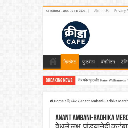
About Us
Privacy 
SATURDAY , AUGUST 8 2026
क्रिकेट
फुटबॅाल
बॅडमिंटन
टेन
Breaking News
फॅब फोर फुटली! Kane Williamson चा
Shreyas Iyer कॅप्टन झाला! टी20 ची पुन
Home
/
क्रिकेट
/
Anant Ambani-Radhika Merchant Wed
Anant Ambani-Radhika Merch
वेधले लक्ष, पांड्यानेही कुट