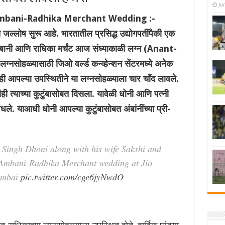
Ju
Ambani-Radhika Merchant Wedding :-
जल्लोष सुरू आहे. भारतातील प्रसिद्ध उद्योगपतींपैकी एक
 अंबानी आणि राधिका मर्चंट आज संध्याकाळी लग्न (Anant-
हळ्यासाठी जिओ वर्ल्ड कन्व्हेन्शन सेंटरमध्ये अनेक
ंनीही आपल्या उपस्थितीने या लग्नसोहळ्याला चार चाँद लावले.
ी त्याच्या कुटुंबासोबत दिसला. यावेळी धोनी आणि पत्नी
्ष वेधले. याआधी धोनी आपल्या कुटुंबासोबत अंबांनींच्या प्री-
Singh Dhoni along with his wife Sakshi and
t Ambani-Radhika Merchant wedding at Jio
umbai
pic.twitter.com/cge6jyNwdO