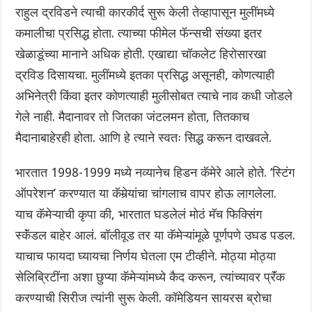
राहुल द्रविडने त्याची कारकीर्द सुरू केली तेव्हापासून मुलींमध्ये
कमालीचा प्रसिद्ध होता. त्याच्या फीमेल फॅन्सची संख्या इतर
खेळाडूंच्या मानाने अधिक होती. एखाद्या चॉकलेट हिरोसारखा
द्रविड दिसायचा. मुलींमध्ये इतका प्रसिद्ध असूनही, कोणत्याही
अभिनेत्री किंवा इतर कोणत्याही मुलीसोबत त्याचे नाव कधी जोडले
गेले नाही. मैदानावर तो जितका जंटलमन होता, तितकाच
मैदानाबाहेरही होता. आणि हे त्याने स्वतः सिद्ध करून दाखवले.
भारतात 1998-1999 मध्ये नव्यानेच हिडन कॅमेरे आले होते. ‘स्टिंग
ऑपरेशन’ करण्यात या कॅमेर्‍यांचा चांगलाच वापर होऊ लागलेला.
याच कॅमेऱ्याची कृपा की, भारतात घडलेलं मोठं मॅच फिक्सिंग
स्कॅंडल बाहेर आलं. बॉलीवूड तर या कॅमेऱ्यांमूळे पूर्णपणे उघड पडल.
याचाच फायदा घ्यायचा निर्णय घेतला एम टीव्हीने. मोठ्या मोठ्या
सेलिब्रिटींना अशा छुप्या कॅमेऱ्यांमध्ये कैद करून, त्यांच्यावर प्रॅंक
करण्याची सिरीज त्यांनी सुरू केली. कॉमेडियन सायरस ब्रोचा