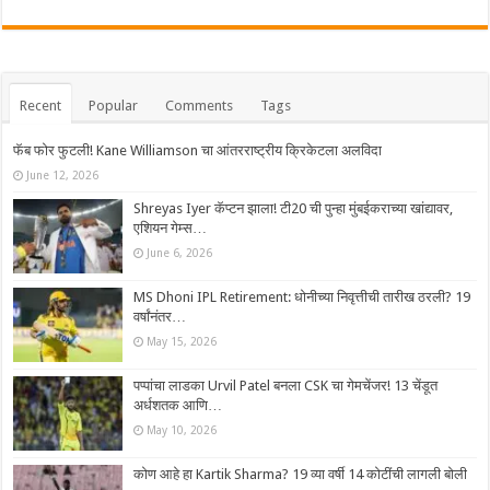
Recent
Popular
Comments
Tags
फॅब फोर फुटली! Kane Williamson चा आंतरराष्ट्रीय क्रिकेटला अलविदा
June 12, 2026
Shreyas Iyer कॅप्टन झाला! टी20 ची पुन्हा मुंबईकराच्या खांद्यावर,
एशियन गेम्स…
June 6, 2026
MS Dhoni IPL Retirement: धोनीच्या निवृत्तीची तारीख ठरली? 19
वर्षांनंतर…
May 15, 2026
पप्पांचा लाडका Urvil Patel बनला CSK चा गेमचेंजर! 13 चेंडूत
अर्धशतक आणि…
May 10, 2026
कोण आहे हा Kartik Sharma? 19 व्या वर्षी 14 कोटींची लागली बोली