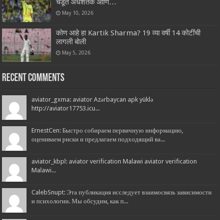
चेंडूत अर्धशतक आणि…
May 10, 2026
कोण आहे हा Kartik Sharma? 19 व्या वर्षी 14 कोटींची
लागली बोली
May 5, 2026
Recent Comments
aviator_gxma: aviator Azərbaycan apk yüklə
http://aviator17753.icu...
ErnestCen: Быстро собираем первичную информацию,
оцениваем риски и предлагаем подходящий ва...
aviator_kbpl: aviator verification Malawi aviator verification
Malawi...
CalebSnupt: Эта публикация исследует взаимосвязь зависимости
и психологии. Мы обсудим, как п...