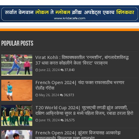
Popular Posts
Virat Kohli : विश्वचषकातील ‘रनमशीन’, बांगलादेशविरुद्ध
37 धावा करत कोहलीने केला ‘विराट’ पराक्रम
June 22, 2024
37,840
French Open 2024| यंदा फक्त राफासाठीच भरणार
रोलॅंड गॅरोस
May 26, 2024
36,973
T20 World Cup 2024| युएसएची तगडी झुंज अपयशी,
दक्षिण आफ्रिकेचा सुपर 8 मध्ये पहिला विजय, रबाडा ठरला हिरो
June 19, 2024
26,575
French Open 2024| झुंजार विजयासह अल्कारेझ
फायनलमध्ये! सिन्नरचा पुन्हा स्वप्नभंग