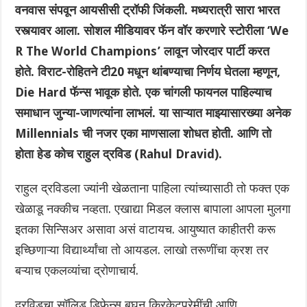
वनवास संपवून आयसीसी ट्रॉफी जिंकली. मध्यरात्री सारा भारत
रस्त्यावर आला. सोशल मीडियावर फॅन वॉर करणारे स्टोरीला ‘We
R The World Champions’ लावून जोरदार पार्टी करत
होते. विराट-रोहितने टी20 मधून थांबण्याचा निर्णय घेतला म्हणून,
Die Hard फॅन्स भावूक होते. एक चांगली फायनल पाहिल्याच
समाधान जुन्या-जाणत्यांना लाभलं. या साऱ्यात माझ्यासारख्या अनेक
Millennials ची नजर एका माणसाला शोधत होती. आणि तो
होता हेड कोच राहुल द्रविड (Rahul Dravid).
राहुल द्रविडला ज्यांनी खेळताना पाहिला त्यांच्यासाठी तो फक्त एक
खेळाडू नक्कीच नव्हता. एखाद्या मिडल क्लास बापाला आपला मुलगा
इतका सिन्सिअर असावा असं वाटायच. आयुष्यात काहीतरी करू
इच्छिणाऱ्या विद्यार्थ्यांचा तो आयडल. लाखो तरूणींचा क्रश तर
बऱ्याच एकलव्यांचा द्रोणाचार्य.
द्रविडचा सॉलिड डिफेन्स बघून क्रिकेटप्रेमींची आणि