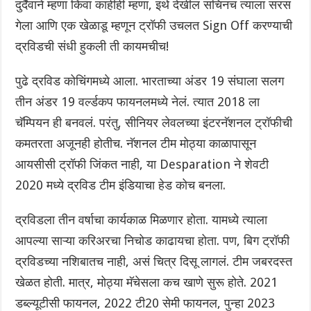
दुर्दैवाने म्हणा किंवा काहीही म्हणा, इथे देखील सचिनच त्याला सरस
गेला आणि एक खेळाडू म्हणून ट्रॉफी उचलत Sign Off करण्याची
द्रविडची संधी हुकली ती कायमचीच!
पुढे द्रविड कोचिंगमध्ये आला. भारताच्या अंडर 19 संघाला सलग
तीन अंडर 19 वर्ल्डकप फायनलमध्ये नेलं. त्यात 2018 ला
चॅम्पियन ही बनवलं. परंतु, सीनियर लेवलच्या इंटरनॅशनल ट्रॉफीची
कमतरता अजूनही होतीच. नॅशनल टीम मोठ्या काळापासून
आयसीसी ट्रॉफी जिंकत नाही, या Desparation ने शेवटी
2020 मध्ये द्रविड टीम इंडियाचा हेड कोच बनला.
द्रविडला तीन वर्षाचा कार्यकाळ मिळणार होता. यामध्ये त्याला
आपल्या साऱ्या करिअरचा निचोड काढायचा होता. पण, बिग ट्रॉफी
द्रविडच्या नशिबातच नाही, असं चित्र दिसू लागलं. टीम जबरदस्त
खेळत होती. मात्र, मोठ्या मॅचेसला कच खाणे सुरू होते‌. 2021
डब्ल्यूटीसी फायनल, 2022 टी20 सेमी फायनल, पुन्हा 2023