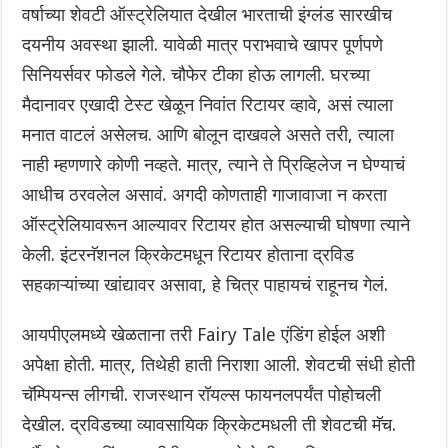
वर्षाच्या शेवटी ऑस्ट्रेलियात देखील भारताची इंग्लंड सारखीच
दयनीय अवस्था झाली. यावेळी मात्र पराभवाचे खापर पूर्णपणे
सिनियर्सवर फोडले गेले. चौफेर टीका होऊ लागली. घरच्या
मैदानावर एखादी टेस्ट खेळून निवांत रिटायर व्हावे, असं त्याला
मनात वाटलं असेलच. आणि बोलून दाखवले असते तरी, त्याला
नाही म्हणणारे कोणी नव्हते. मात्र, त्याने ते प्रिव्हिलेज न घेण्याचं
आधीच ठरवलेल असावं. अगदी कोणताही गाजावाजा न करता
ऑस्ट्रेलियावरून आल्यावर ‌रिटायर होत असल्याची घोषणा त्याने
केली. इंटरनॅशनल क्रिकेटमधून रिटायर होताना द्रविड
सहकाऱ्यांच्या खांद्यावर असावा, हे चित्र पाहायचं राहूनच गेलं.
आयपीएलमध्ये खेळताना तरी Fairy Tale एंडिंग होईल अशी
अपेक्षा होती. मात्र, तिथेही हाती निराशा आली. शेवटची संधी होती
चॅम्पियन्स लीगची. राजस्थान रॉयल्स फायनलपर्यंत पोहोचली
देखील. द्रविडच्या व्यावसायिक क्रिकेटमधली ती शेवटची मॅच.