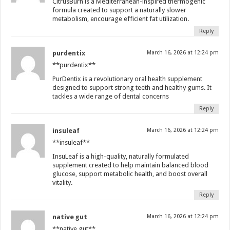
CitrusBurn is a Mediterranean-inspired thermogenic
formula created to support a naturally slower
metabolism, encourage efficient fat utilization.
Reply
purdentix
March 16, 2026 at 12:24 pm
**purdentix**
PurDentix is a revolutionary oral health supplement
designed to support strong teeth and healthy gums. It
tackles a wide range of dental concerns
Reply
insuleaf
March 16, 2026 at 12:24 pm
**insuleaf**
InsuLeaf is a high-quality, naturally formulated
supplement created to help maintain balanced blood
glucose, support metabolic health, and boost overall
vitality.
Reply
native gut
March 16, 2026 at 12:24 pm
**native gut**