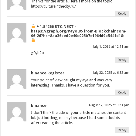
Thanks for the article. Here’s more on the topic
https://cultureinthecity.ru/
Reply
+ 1.54266 BTC.NEXT -
https://graph.org/Payout-from-Blockchaincom-
06-26?hs=8aa36ced0e40c025b7ef964d9b5441d1&
July 1, 2025 at 12:11 am
g0yh2o
Reply
binance Register
July 22, 2025 at 6:32 am
Your point of view caught my eye and was very
interesting. Thanks. I have a question for you.
Reply
binance
August 2, 2025 at 9:23 pm
I don’t think the title of your article matches the content
lol. Just kidding, mainly because I had some doubts
after reading the article.
Reply