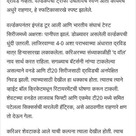
द्रविड नव्हता. वर्ल्डकपची ट्रॉफी उचलायचे स्वप्न आता कायमचे
अधुरे राहणार, हे स्फटिकासारखे स्पष्ट झालेले.
वर्ल्डकपनंतर इंग्लंड टूर आली आणि भारतीय संघाचं टेस्ट
सिरीजमध्ये अक्षरशः पानीपत झालं. डोळ्यावर असलेली वर्ल्डकपची
धुंदी उतरली. लाजिरवाण्या 4-0 अशा पराभवाच्या अंधारात द्रविड
मात्र हिऱ्यासारखा लकाकलेला. करिअरच्या संध्याकाळीही ‘द वॉल’
नाव सार्थ करत राहिला. सगळ्याच बॅटर्सनी नांग्या टाकलेल्या
असल्याने वनडे आणि टी20 सिरीजसाठी द्रविडची अनपेक्षित
निवड झाली. त्याच्यासाठी देखील हा धक्काच होता. त्यातच त्याने
व्हाईट बॉल क्रिकेटमधून रिटायरमेंटची घोषणा करून टाकली.
शेवटच्या वनडेत लाजवाब फिफ्टी आणि एकमेव टी20 मध्ये समित
पटेलला सिक्सर्सची मारलेली हॅट्रिक, असे आठवणीत राहणारे क्षण
तो देऊन गेला.
करिअर शेवटाकडे आले याची कल्पना त्याला देखील होती. त्याच