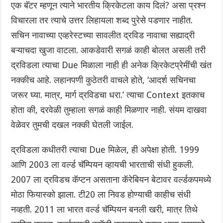
एक बॅटर म्हणून त्याने भारतीय क्रिकेटला काय दिलं? असा प्रश्न
विचारला तर त्याचे उत्तर लिहायला शब्द पुरेसे पडणार नाहीत.
सचिन नावाच्या एव्हरेस्टच्या सावलीत द्रविड नावाचा सह्याद्री
बऱ्याचदा खुजा वाटला. आकडेवारी सगळं काही बोलत असली तरी
द्रविडला त्याचा Due मिळाला नाही ही अनेक क्रिकेटप्रेमींची खंत
नक्कीच आहे. लहानपणी कुठेतरी वाचले होते, ‘आदर्श सचिनचा
जरूर घ्या. मात्र, मार्ग द्रविडचा धरा.’ त्याचा Context इतकाच
होता की, दरवेळी तुम्हाला सगळं काही मिळणार नाही. संयम दाखवा
वेळेवर तुमची दखल नक्की घेतली जाईल.
द्रविडला कधीतरी त्याचा Due मिळेल, ही अपेक्षा होती. 1999
आणि 2003 ला वर्ल्ड चॅम्पियन व्हायची भारताची संधी हुकली.
2007 ला द्रविडच कॅप्टन असताना कॅरेबियन बेटावर वर्ल्डकपमध्ये
मोठा फियास्को झाला. टी20 ला निवड होण्याची काहीच संधी
नव्हती. 2011 ला भारत वर्ल्ड चॅम्पियन बनली खरी, मात्र तिथे