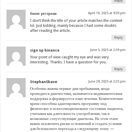
Reply
бнанс рестраця
April 10, 2025 at 9:30 pm
I don’t think the title of your article matches the content
lol. Just kidding, mainly because I had some doubts
after reading the article.
Reply
sign up binance
June 5, 2025 at 2:39 pm
Your point of view caught my eye and was very
interesting. Thanks. I have a question for you.
Reply
StephanSkave
June 29, 2025 at 2:25 pm
Особенно важны первые дни пребывания, когда
проводится диагностика, назначается медикаментозная
поддержка и формируется план лечения. Компетентные
врачи способны адаптировать программу под
физическое и психоэмоциональное состояние пациента,
учитывая как длительность употребления, так и
возможные сопутствующие диагнозы. На этом этапе
важно исключить риски осложнений и создать условия
для безопасного перехода к следующему этапу —