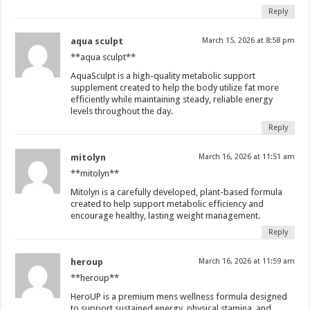
Reply
aqua sculpt
March 15, 2026 at 8:58 pm
**aqua sculpt**
AquaSculpt is a high-quality metabolic support
supplement created to help the body utilize fat more
efficiently while maintaining steady, reliable energy
levels throughout the day.
Reply
mitolyn
March 16, 2026 at 11:51 am
**mitolyn**
Mitolyn is a carefully developed, plant-based formula
created to help support metabolic efficiency and
encourage healthy, lasting weight management.
Reply
heroup
March 16, 2026 at 11:59 am
**heroup**
HeroUP is a premium mens wellness formula designed
to support sustained energy, physical stamina, and