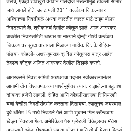
तसेच, एकही डावखुरा वेगवान गोलंदाज नसल्यामुळे टीकेला सामोरे
जावे लागले होते. उलट पक्षी 2011 वर्ल्डकप जिंकल्यावर
अश्विनच्या निवडीमुळे अथवा जास्तीत जास्त पार्ट-टाईम बॉलर
निवडल्याने के. श्रीकांतचं देखील कौतुक झाले. आज आगरकर
बाबतीत निवडसमिती अध्यक्ष या नात्याने दोन्ही गोष्टी वर्ल्डकप
जिंकल्यावर सुध्दा वाचायला मिळाल्या नाहीत. जितके रोहित-
पांड्या- कोहली- अक्षर-बुमराह-द्रविड कौतुकास पात्र आहेत
तेवढंच कौतुक अजित आगरकर देखील डिझर्व्ह करतो.
आगरकरने निवड समिती अध्यक्षाचा पदभार स्वीकारल्यानंतर
आगामी दोन विश्वचषकाच्या पार्श्वभूमीवर त्यानंतर झालेल्या बहुतांश
दौऱ्यावर हजेरी लावली. रोहित आणि कोहलीसारख्या सिनियरशी
चर्चा देखील निवडीसंदर्भात करताना दिसायचा. त्यातुनच जयस्वाल,
दुबे अंतिम 15 मध्ये निवडले गेले आणि शुबमन गिल स्टॅन्डबाय
खेळून निवडला गेला. अमेरिकेला पेस फ्रेंडली विकेट्सवर मॅचेस
असल्याने दुबेला घेण्यामागे सहावा बॉलर (आणि तो ही पेसर) मिळणं