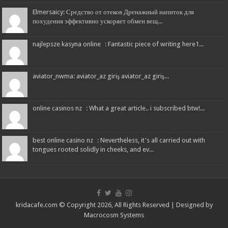
Elmersaicy: Средство от отеков Дренажный напиток для
похудения эффективно ускоряет обмен вещ...
najlepsze kasyna online : Fantastic piece of writing here1...
aviator_nwma: aviator_az giriş aviator_az giriş...
online casinos nz : What a great article.. i subscribed btw!...
best online casino nz : Nevertheless, it's all carried out with
tongues rooted solidly in cheeks, and ev...
kridacafe.com © Copyright 2026, All Rights Reserved | Designed by
Macrocosm Systems