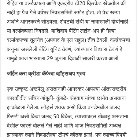
रोहित या वर्ल्डकपला आणि एकंदरीत टी20 क्रिकेट खेळतील की
नाही हा पेच गेले वर्षभर निवडसमिती समोर होता. तो पेच खऱ्या
अर्थाने आगरकरने सोडवला. शेवटची संधी या नावाखाली दोघांनाही
या वर्ल्डकपला निवडले. याशिवाय बॅटिंग लाईन-अप ही गेल्या
वर्ल्डकपच्या तुलनेत (अपवाद के एल राहुल) तीच ठेवली. वर्ल्डकपचा
अनुभव असलेली बॅटिंग युनिट ठेवणं, त्यांच्यावर विश्वास ठेवणं हे
यामुळे आज भारताला 29 जूनला दिवाळी साजरी करता आली.
जॉईन करा क्रीडा कॅफेचा व्हॉट्सअप ग्रुप
एक उत्कृष्ट अष्टपैलू असतानाही आगरकर आपल्या आंतरराष्ट्रीय
कारकीर्दीत सचिन-गांगुली- कुंबळे- सेहवाग यांच्या छायेत असताना
झाकोळला गेलेला. लॉर्ड्स शतक असो किंवा वनडेमधील जलद
फिफ्टी असो किंवा जलद 50 विकेट, त्याच्याबद्दल खेळाडू असताना
देखील फारसं बोललं गेलं नाही आणि आज निवडसमिती अध्यक्ष
झाल्यावर त्याने निवडलेल्या टीमचं कौतुक झालं, पण त्याच्याविषयी