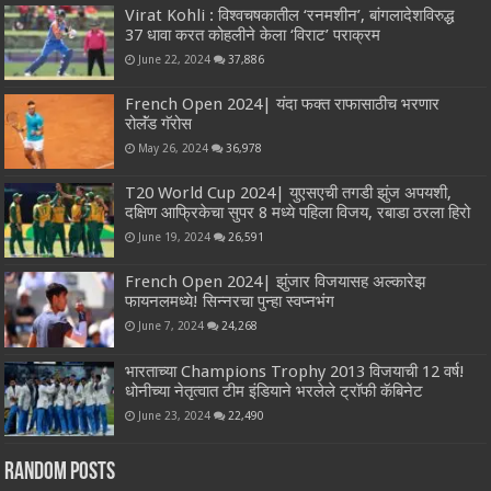
Virat Kohli : विश्वचषकातील ‘रनमशीन’, बांगलादेशविरुद्ध
37 धावा करत कोहलीने केला ‘विराट’ पराक्रम
June 22, 2024
37,886
French Open 2024| यंदा फक्त राफासाठीच भरणार
रोलॅंड गॅरोस
May 26, 2024
36,978
T20 World Cup 2024| युएसएची तगडी झुंज अपयशी,
दक्षिण आफ्रिकेचा सुपर 8 मध्ये पहिला विजय, रबाडा ठरला हिरो
June 19, 2024
26,591
French Open 2024| झुंजार विजयासह अल्कारेझ
फायनलमध्ये! सिन्नरचा पुन्हा स्वप्नभंग
June 7, 2024
24,268
भारताच्या Champions Trophy 2013 विजयाची 12 वर्ष!
धोनीच्या नेतृत्वात टीम इंडियाने भरलेले ट्रॉफी कॅबिनेट
June 23, 2024
22,490
Random Posts