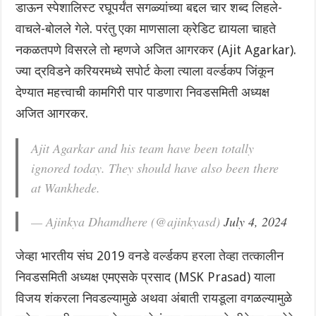
डाऊन स्पेशालिस्ट रघूपर्यंत सगळ्यांच्या बद्दल चार शब्द लिहले-
वाचले-बोलले गेले. परंतु एका माणसाला क्रेडिट द्यायला चाहते
नकळतपणे विसरले तो म्हणजे अजित आगरकर (Ajit Agarkar).
ज्या द्रविडने करियरमध्ये सपोर्ट केला त्याला वर्ल्डकप जिंकून
देण्यात महत्त्वाची कामगिरी पार पाडणारा निवडसमिती अध्यक्ष
अजित आगरकर.
Ajit Agarkar and his team have been totally
ignored today. They should have also been there
at Wankhede.
— Ajinkya Dhamdhere (@ajinkyasd)
July 4, 2024
जेव्हा भारतीय संघ 2019 वनडे वर्ल्डकप हरला तेव्हा तत्कालीन
निवडसमिती अध्यक्ष एमएसके प्रसाद (MSK Prasad) याला
विजय शंकरला निवडल्यामुळे अथवा अंबाती रायडूला वगळल्यामुळे