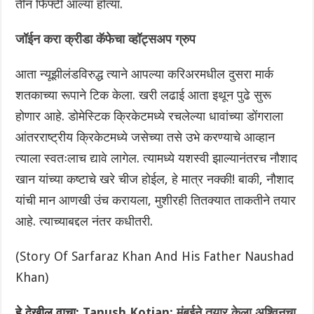
तीन फिफ्टी आल्या होत्या.
जॉईन करा क्रीडा कॅफेचा व्हॉट्सअप ग्रुप
आता न्यूझीलंडविरुद्ध त्याने आपल्या करिअरमधील दुसरा मार्क
शतकाच्या रूपाने टिक केला. खरी लढाई आता इथून पुढे सुरू
होणार आहे. डोमेस्टिक क्रिकेटमध्ये रचलेल्या धावांच्या डोंगराला
आंतरराष्ट्रीय क्रिकेटमध्ये जसेच्या तसे उभे करण्याचे आव्हान
त्याला स्वतःलाच द्यावे लागेल. त्यामध्ये यशस्वी झाल्यानंतरच नौशाद
खान यांच्या कष्टाचे खरे चीज होईल, हे मात्र नक्की! बाकी, नौशाद
यांची मान आणखी उंच करायला, मुशीरही तितक्यात ताकतीने तयार
आहे. त्याच्याबद्दल नंतर कधीतरी.
(Story Of Sarfaraz Khan And His Father Naushad
Khan)
हे देखील वाचा:
Tanush Kotian: मुंबईने तयार केला अश्विनचा