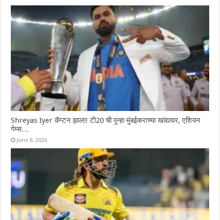
Shreyas Iyer कॅप्टन झाला! टी20 ची पुन्हा मुंबईकराच्या खांद्यावर, एशियन
गेम्स…
June 6, 2026