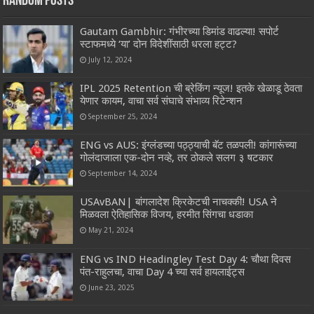
Random Posts
Gautam Gambhir: गंभीरच्या डिमांड वाढल्या! सपोर्ट
स्टाफमध्ये ‘या’ दोन विदेशींसाठी धरला हट्ट?
July 12, 2024
IPL 2025 Retention ची ब्रेकिंग न्यूज! इतके खेळाडू ठेवता
येणार कायम, वाचा सर्व संघाचे संभाव्य रिटेन्शन
September 25, 2024
ENG vs AUS: इंग्लंडच्या पठ्ठ्याची बॅट तळपली! कांगारूंच्या
गोलंदाजाला एक-दोन नव्हे, तर ठोकले सलग ३ षटकार
September 14, 2024
USAvBAN| बांगलादेश क्रिकेटची नाचक्की! USA ने
मिळवला ऐतिहासिक विजय, हरमीत सिंगचा धडाका
May 21, 2024
ENG vs IND Headingley Test Day 4: चौथा दिवस
पंत-राहुलचा, वाचा Day 4 च्या सर्व हायलाईट्स
June 23, 2025