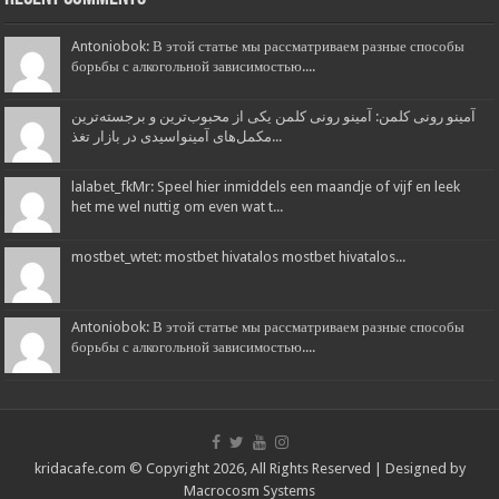
Antoniobok: В этой статье мы рассматриваем разные способы
борьбы с алкогольной зависимостью....
آمینو رونی کلمن: آمینو رونی کلمن یکی از محبوب‌ترین و برجسته‌ترین
مکمل‌های آمینواسیدی در بازار تغذ...
lalabet_fkMr: Speel hier inmiddels een maandje of vijf en leek
het me wel nuttig om even wat t...
mostbet_wtet: mostbet hivatalos mostbet hivatalos...
Antoniobok: В этой статье мы рассматриваем разные способы
борьбы с алкогольной зависимостью....
kridacafe.com © Copyright 2026, All Rights Reserved | Designed by
Macrocosm Systems