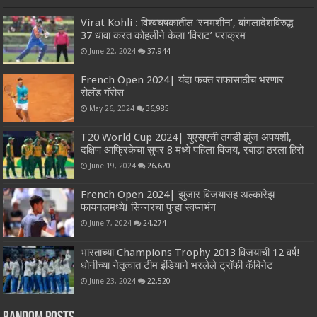
Virat Kohli : विश्वचषकातील ‘रनमशीन’, बांगलादेशविरुद्ध
37 धावा करत कोहलीने केला ‘विराट’ पराक्रम
June 22, 2024
37,944
French Open 2024| यंदा फक्त राफासाठीच भरणार
रोलॅंड गॅरोस
May 26, 2024
36,985
T20 World Cup 2024| युएसएची तगडी झुंज अपयशी,
दक्षिण आफ्रिकेचा सुपर 8 मध्ये पहिला विजय, रबाडा ठरला हिरो
June 19, 2024
26,620
French Open 2024| झुंजार विजयासह अल्कारेझ
फायनलमध्ये! सिन्नरचा पुन्हा स्वप्नभंग
June 7, 2024
24,274
भारताच्या Champions Trophy 2013 विजयाची 12 वर्ष!
धोनीच्या नेतृत्वात टीम इंडियाने भरलेले ट्रॉफी कॅबिनेट
June 23, 2024
22,520