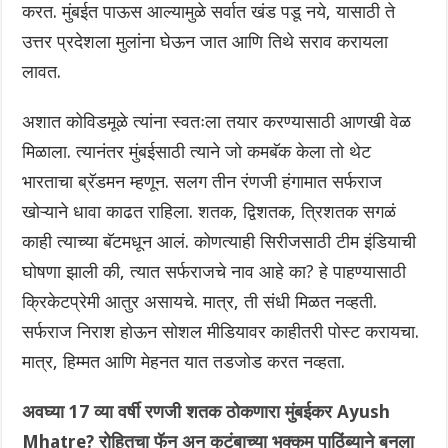
करत. मुंबईत पाऊस आल्यामुळे सर्वात खंड पडू नये, यासाठी ते
उत्तर प्रदेशला मुलांना घेऊन जात आणि तिथे सराव करायला
लावत.
अशात कोविडमूळे त्यांना स्वतःला तयार करण्यासाठी आणखी वेळ
मिळाला. त्यानंतर मुंबईसाठी त्याने जो कमबॅक केला तो थेट
भारताचा ब्रॅडमन म्हणून. सलग तीन रंणजी हंगामात सर्फराज
खोऱ्याने धावा काढत राहिला. शतक, द्विशतक, त्रिशतक सगळं
काही त्याच्या बॅटमधून आलं. कोणत्याही सिरीजसाठी टीम इंडियाची
घोषणा झाली की, त्यात सर्फराजचे नाव आहे का? हे पाहण्यासाठी
क्रिकेटप्रेमी आतुर असायचे. मात्र, ती संधी मिळत नव्हती.
सर्फराज निराश होऊन सोशल मीडियावर काहीतरी पोस्ट करायचा.
मात्र, हिम्मत आणि मेहनत यात तडजोड करत नव्हता.
अवघ्या 17 व्या वर्षी रणजी शतक ठोकणारा मुंबईकर Ayush
Mhatre? रोहितचा फॅन अन् कुटुंबाच्या भक्कम पाठिंब्याने बनला