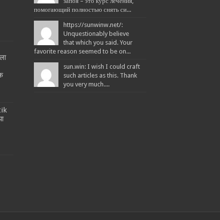
запоя – это курс лечения,
помогающий полностью снять си...
https://sunwinw.net/:
Unquestionably believe
that which you said. Your
favorite reason seemed to be on...
ला
!
sun.win: I wish I could craft
तक
such articles as this. Thank
you very much....
tik
या