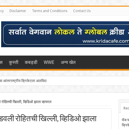
icy
Disclaimer
Terms and Conditions
Contact Us
िस
कुस्ती
कबड्डी
WWE
अन्य खेल
 आंतरराष्ट्रीय क्रिकेटला अलविदा
्हा मुंबईकराच्या खांद्यावर, एशियन गेम्स…
 रोहितची खिल्ली, व्हिडिओ झाला व्हायरल
Rec
े उडवली रोहितची खिल्ली, व्हिडिओ झाला
फॅब 
क्रि