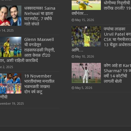
धोनीच्या निवृत्तीची
धक्कादायक! Saina
तारीख ठरली? 19
Nehwal चा झाला
वर्षांनंतर…
घटस्फोट, 7 वर्षांचे
May 15, 2026
नाते संपले
पप्पांचा लाडका
y 14, 2025
Urvil Patel बन
Glenn Maxwell
CSK चा गेमचेंजर
ची वनडेतून
13 चेंडूत अर्धश
तडकाफडकी निवृत्ती,
आणि…
आता केवळ टी20
May 10, 2026
ार, अशी राहिली कारकिर्द
कोण आहे हा Kar
ne 2, 2025
Sharma? 19 व्
19 November
वर्षी 14 कोटींची
भारतीयांच्या मनातील
लागली बोली
भळभळती जखम!
May 5, 2026
दोन वर्ष कटू
ींची
vember 19, 2025