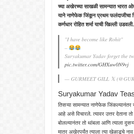
च्या अखेरच्या साखळी सामन्यात भारत ओमा
याने नाणेफेक जिंकून प्रथम फलंदाजीचा नि
कर्णधार रोहित शर्मा याची खिल्ली उडवल
"I have become like Rohit"
–
Suryakumar Yadav forget the tw
pic.twitter.com/GHXuw0N9vj
— GURMEET GILL 𝕏 (@GUR
Suryakumar Yadav Teas
तिसऱ्या सामन्यात नाणेफेक जिंकल्यानंतर 
आहे असे विचारले. त्यावर उत्तर देताना त
बोलल्यानंतर तो थांबला आणि त्याला दुसऱ
मात्र अखेरपर्यंत त्याला त्या खेळाडूचे ना