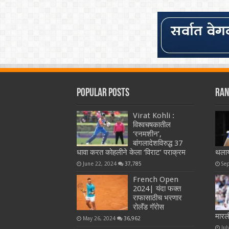
Popular Posts
Ran
Virat Kohli :
विश्वचषकातील
‘रनमशीन’,
बांगलादेशविरुद्ध 37
धावा करत कोहलीने केला ‘विराट’ पराक्रम
थला
June 22, 2024
37,785
Se
French Open
2024| यंदा फक्त
राफासाठीच भरणार
रोलॅंड गॅरोस
मारल
May 26, 2024
36,962
Jul