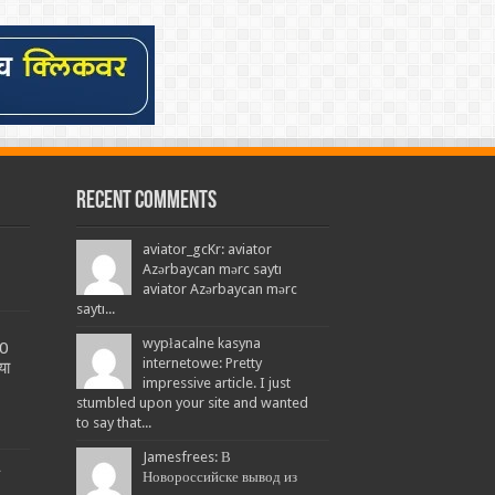
Recent Comments
aviator_gcKr: aviator
Azərbaycan mərc saytı
aviator Azərbaycan mərc
saytı...
wypłacalne kasyna
20
internetowe: Pretty
या
impressive article. I just
stumbled upon your site and wanted
to say that...
Jamesfrees: В
L
Новороссийске вывод из