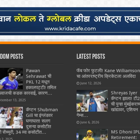
dom Posts
Latest Posts
Pawan
फॅब फोर फुटली! Kane Williamson
Sehrawat ची
चा आंतरराष्ट्रीय क्रिकेटला अलविदा
PKL 12 मधून
June 12, 2026
हकालपट्टी! तमिल
Shreyas Iyer
यवाजची कडक कारवाई, कारण…
कॅप्टन झाला! टी
ptember 13, 2025
ची पुन्हा मुंबईकराच्
कॅप्टन Shubman
खांद्यावर, एशियन
Gill चा इंग्लंडवर
गेम्स…
घणाघात! सलग
June 6, 2026
दुसऱ्या कसोटीत
MS Dhoni IP
ी सेंच्युरी, 34 व्या कसोटीत…
Retirement:
y 2, 2025