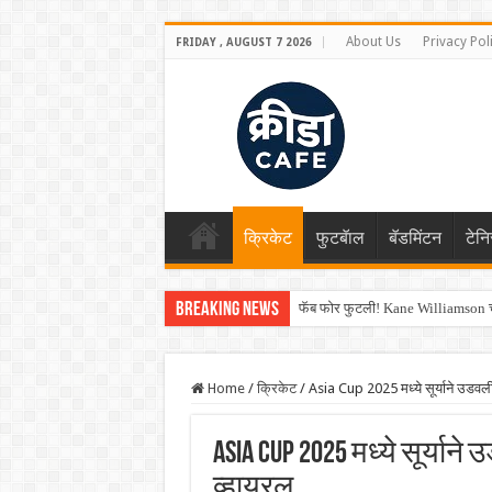
About Us
Privacy Pol
FRIDAY , AUGUST 7 2026
क्रिकेट
फुटबॅाल
बॅडमिंटन
टेन
Breaking News
फॅब फोर फुटली! Kane Williamson चा
Shreyas Iyer कॅप्टन झाला! टी20 ची पुन
Home
/
क्रिकेट
/
Asia Cup 2025 मध्ये सूर्याने उडवली
Asia Cup 2025 मध्ये सूर्यान
व्हायरल