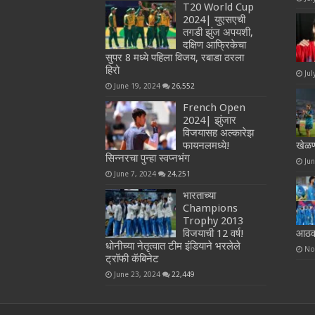
T20 World Cup
2024| युएसएची
तगडी झुंज अपयशी,
दक्षिण आफ्रिकेचा
सुपर 8 मध्ये पहिला विजय, रबाडा ठरला
हिरो
Jul
June 19, 2024
26,552
French Open
2024| झुंजार
विजयासह अल्कारेझ
फायनलमध्ये!
खेळण
सिन्नरचा पुन्हा स्वप्नभंग
Ju
June 7, 2024
24,251
भारताच्या
Champions
Trophy 2013
विजयाची 12 वर्ष!
आठवण
धोनीच्या नेतृत्वात टीम इंडियाने भरलेले
No
ट्रॉफी कॅबिनेट
June 23, 2024
22,449