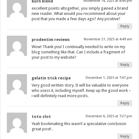
burn blend
November 14, 2025 at 8:44 pm
excellent points altogether, you simply gained a brand
new reader. What would you recommend about your
post that you made a few days ago? Any positive?
Reply
prodentim reviews
November 21, 2025 at 4:49 am
Wow! Thank you! I continually needed to write on my
blog something like that. Can I include a fragment of
your post to my website?
Reply
gelatin trick recipe
December 1, 2025 at 7:47 pm
Very good written story. It will be valuable to everyone
who usess it, including myself. Keep up the good work –
i will definitely read more posts.
Reply
toto slot
December 6, 2025 at 7:27 pm
Yeah bookmaking this wasn’t a speculative conclusion
great post! .
Reply