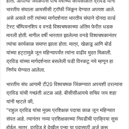
होती. आपल्या जवळपास पाच वर्षाच्या कार्यकाळात द्रविड यांना
भारतीय संघाला आयसीसी ट्रॉफी जिंकून देण्यात अपयश आले.
असे असले तरी त्यांच्या मार्गदर्शनात भारतीय संघाने दोनदा वर्ल्ड
टेस्ट चॅम्पियनशिप व वनडे विश्वचषकाच्या अंतिम फेरीत धडक
मारली होती. मागील वर्षी भारतात झालेल्या वनडे विश्वचषकानंतर
त्यांचा कार्यकाळ समाप्त झाला होता. मात्र, खेळाडू आणि बोर्ड
यांच्या हट्टामुळे जून महिन्यापर्यंत त्यांना वाढीव मुदत मिळाली.
द्रविड यांच्या मार्गदर्शनात बसलेली घडी विस्कटू नये म्हणून हा
निर्णय घेण्यात आलेला.
भारतीय संघ आगामी टी20 विश्वचषक जिंकण्यात अपयशी ठरल्यास
द्रविड यांची गच्छंती अटळ आहे. बीसीसीआयचे सचिव जय शहा
यांनी म्हटले की,
“राहुल द्रविड यांचा मुख्य प्रशिक्षक पदाचा काळ जून महिन्यात
संपत आहे. त्यानंतर नव्या प्रशिक्षकाच्या निवडीची प्रक्रिया सुरू
होईल. मात्र, द्रविड हे देखील पुन्हा या पदासाठी अर्ज करू