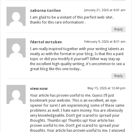
zaborna torilon
January 21, 2026 at 6:01 am
I am glad to be a visitant of this perfect web site! ,
thanks for this rare information! .
Reply
fdertol mrtokev
February 9, 2026 at 8:31 am
I am really inspired together with your writing talents as
neatly as with the format in your blog. Is that this a paid
topic or did you modify it yourself? Either way stay up
the excellent high quality writing, it’s uncommon to see a
great blog like this one today..
Reply
view now
May 15, 2026 at 12:40 pm
Your article has proven useful to me. Guess I’ll just
bookmark your website. This is an excellent, an eye-
opener for sure! I am experiencing some of these same
problems as well. I hate earn money. You are obviously
very knowledgeable. Don’t get scared to spread your
thoughts. Thumbs up! Thumbs up! Your article has
proven useful to me. Don’t get scared to spread your
thoughts. Your article has proven useful to me. I enjoyed