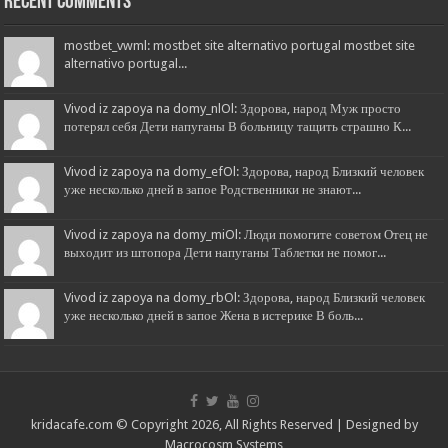
Recent Comments
mostbet_vwml: mostbet site alternativo portugal mostbet site
alternativo portugal...
Vivod iz zapoya na domy_nlOl: Здорова, народ Муж просто
потерял себя Дети напуганы В больницу тащить страшно К...
Vivod iz zapoya na domy_efOl: Здорова, народ Близкий человек
уже несколько дней в запое Родственники не знают...
Vivod iz zapoya na domy_miOl: Люди помогите советом Отец не
выходит из штопора Дети напуганы Таблетки не помог...
Vivod iz zapoya na domy_rbOl: Здорова, народ Близкий человек
уже несколько дней в запое Жена в истерике В боль...
kridacafe.com © Copyright 2026, All Rights Reserved | Designed by
Macrocosm Systems