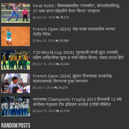
Virat Kohli : विश्वचषकातील ‘रनमशीन’, बांगलादेशविरुद्ध
37 धावा करत कोहलीने केला ‘विराट’ पराक्रम
June 22, 2024
38,015
French Open 2024| यंदा फक्त राफासाठीच भरणार
रोलॅंड गॅरोस
May 26, 2024
36,988
T20 World Cup 2024| युएसएची तगडी झुंज अपयशी,
दक्षिण आफ्रिकेचा सुपर 8 मध्ये पहिला विजय, रबाडा ठरला हिरो
June 19, 2024
26,642
French Open 2024| झुंजार विजयासह अल्कारेझ
फायनलमध्ये! सिन्नरचा पुन्हा स्वप्नभंग
June 7, 2024
24,276
भारताच्या Champions Trophy 2013 विजयाची 12 वर्ष!
धोनीच्या नेतृत्वात टीम इंडियाने भरलेले ट्रॉफी कॅबिनेट
June 23, 2024
22,534
Random Posts