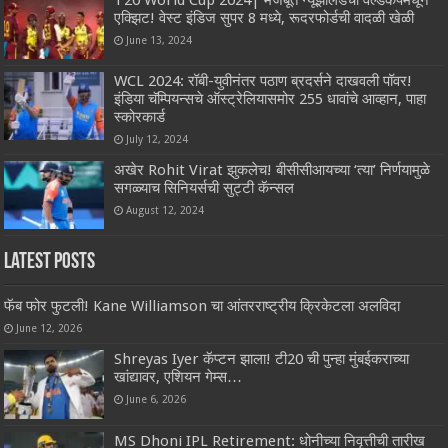
T20 World Cup 2024| मजबूत न्यूझीलंडची वर्ल्डकपमधून
एक्झिट! वेस्ट इंडिज सुपर 8 मध्ये, रूदरफोर्डची वादळी खेळी
June 13, 2024
WCL 2024: रॉबी-युवीनंतर पठाण ब्रदर्सने दाखवली पॉवर!
इंडिया चॅम्पियन्सचे ऑस्ट्रेलियासमोर 255 धावांचे आव्हान, पाहा
स्कोरकार्ड
July 12, 2024
अखेर Rohit Virat झुकलेच! बीसीसीआयच्या ‘त्या’ निर्णयामुळे
सगळ्याच सिनियर्सची सुट्टी कॅन्सल
August 12, 2024
Latest Posts
फॅब फोर फुटली! Kane Williamson चा आंतरराष्ट्रीय क्रिकेटला अलविदा
June 12, 2026
Shreyas Iyer कॅप्टन झाला! टी20 ची पुन्हा मुंबईकराच्या
खांद्यावर, एशियन गेम्स…
June 6, 2026
MS Dhoni IPL Retirement: धोनीच्या निवृत्तीची तारीख