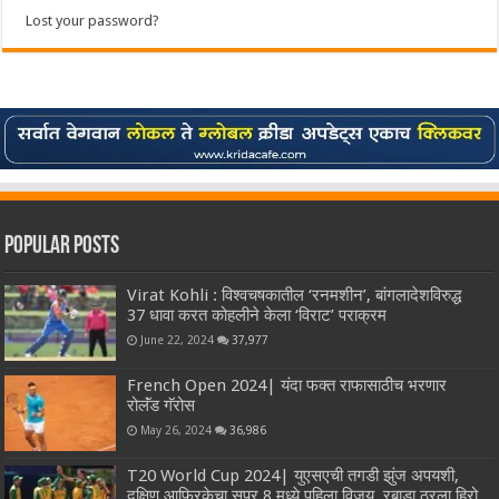
Lost your password?
Popular Posts
Virat Kohli : विश्वचषकातील ‘रनमशीन’, बांगलादेशविरुद्ध
37 धावा करत कोहलीने केला ‘विराट’ पराक्रम
June 22, 2024
37,977
French Open 2024| यंदा फक्त राफासाठीच भरणार
रोलॅंड गॅरोस
May 26, 2024
36,986
T20 World Cup 2024| युएसएची तगडी झुंज अपयशी,
दक्षिण आफ्रिकेचा सुपर 8 मध्ये पहिला विजय, रबाडा ठरला हिरो