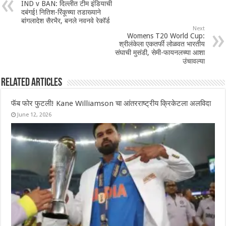
IND v BAN: दिल्लीत‌ टीम इंडियाची
दबंगई! नितिश-रिंकूच्या तडाख्याने
बांगलादेश सैरभैर, बनले नवनवे रेकॉर्ड
Next
Womens T20 World Cup:
श्रीलंकेला एकतर्फी लोळवत भारतीय
संघाची मुसंडी, सेमी-फायनलच्या आशा
उंचावल्या
Related Articles
फॅब फोर फुटली! Kane Williamson चा आंतरराष्ट्रीय क्रिकेटला अलविदा
June 12, 2026