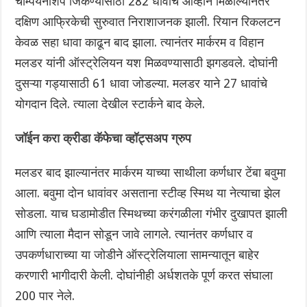
चॅम्पियनशिप जिंकण्यासाठी 282 धावांचे आव्हान मिळाल्यानंतर
दक्षिण आफ्रिकेची सुरुवात निराशाजनक झाली. रियान रिकलटन
केवळ सहा धावा काढून बाद झाला. त्यानंतर मार्करम व विहान
मलडर यांनी ऑस्ट्रेलियन यश मिळवण्यासाठी झगडवले. दोघांनी
दुसऱ्या गड्यासाठी 61 धावा जोडल्या. मलडर याने 27 धावांचे
योगदान दिले. त्याला देखील स्टार्कने बाद केले.
जॉईन करा क्रीडा कॅफेचा व्हॉट्सअप ग्रुप
मलडर बाद झाल्यानंतर मार्करम याच्या साथीला कर्णधार टेंबा बवुमा
आला. बवुमा दोन धावांवर असताना स्टीव्ह स्मिथ या नेत्याचा झेल
सोडला. याच घडामोडीत स्मिथच्या करंगळीला गंभीर दुखापत झाली
आणि त्याला मैदान सोडून जावे लागले. त्यानंतर कर्णधार व
उपकर्णधाराच्या या जोडीने ऑस्ट्रेलियाला सामन्यातून बाहेर
करणारी भागीदारी केली. दोघांनीही अर्धशतके पूर्ण करत संघाला
200 पार नेले.