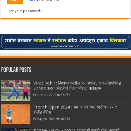
Lost your password?
Popular Posts
Virat Kohli : विश्वचषकातील ‘रनमशीन’, बांगलादेशविरुद्ध
37 धावा करत कोहलीने केला ‘विराट’ पराक्रम
June 22, 2024
37,784
French Open 2024| यंदा फक्त राफासाठीच भरणार
रोलॅंड गॅरोस
May 26, 2024
36,962
T20 World Cup 2024| युएसएची तगडी झुंज अपयशी,