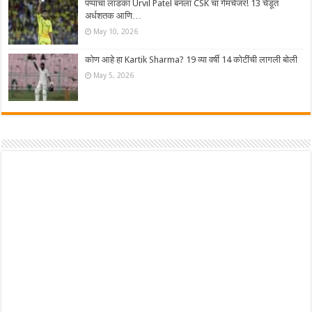
पप्पांचा लाडका Urvil Patel बनला CSK चा गेमचेंजर! 13 चेंडूत
अर्धशतक आणि…
May 10, 2026
कोण आहे हा Kartik Sharma? 19 व्या वर्षी 14 कोटींची लागली बोली
May 5, 2026