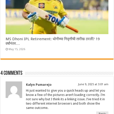
MS Dhoni IPL Retirement: धोनीच्या निवृत्तीची तारीख ठरली? 19
वर्षांनंतर…
May 15, 2026
4 comments
Kalyn Pumarejo
June 9, 2025 at 3:01 am
Hi just wanted to give you a quick heads up and let you
know a few of the pictures aren’t loading correctly. I’m
not sure why but I think its a linking issue. I’ve tried it in
two different internet browsers and both show the
same outcome.
Reply