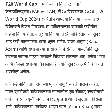
T20 World Cup :
पाकिस्तान क्रिकेट संघाने
कॅनडाविरुद्धच्या (PAK vs CAN) टी२० विश्वचषक २०२४ (T20
World Cup 2024) स्पर्धेतील आपल्या तिसऱ्या सामन्यात ७
विकेट्सने विजय मिळवला. हा पाकिस्तानचा साखळी फेरीतील
पहिला विजय होता. मात्र या विजयानंतरही पाकिस्तानच्या सुपर
आठ फेरी गाठण्याच्या आशा धूसर आहेत. बाबर आझम (Babar
Azam) आणि संघाला त्यांचा साखळी फेरीतील आयर्लंडविरुद्धचा
शेवटचा सामना मोठ्या फरकाने जिंकावा लागणार आहे. तसेच
भारत
आणि कॅनडा संघांच्या निकालावरही त्यांचे सुपर आठ फेरीचे गणित
अवलंबून असेल.
एकीकडे पाकिस्तान संघाच्या प्रदर्शनामुळे चाहते नाराज आहेत.
मात्र दुसरीकडे पाकिस्तानच्या ताफ्यातील एक खेळाडू प्रदर्शनाची
पर्वा न करता न्यूयॉर्कमधील फास्ट फूडचा आनंद लुटताना दिसला
आहे. पाकिस्तानचा फलंदाज आझम खान (Azam Khan) याचा