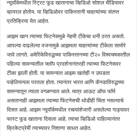
न्यूयॉर्कमधील स्ट्रिट फूड खातानाचा व्हिडिओ सोशल मीडियावर
व्हायरल होतोय. या व्हिडिओवर पाकिस्तानी चाहत्यांच्या संतप्त
प्रतिक्रिया येत आहेत.
आझम खान त्याच्या फिटनेसमुळे नेहमी टीकेचा धनी ठरत असतो.
आपल्या वाढलेल्या वजनामुळे आझमला चाहत्यांच्या टीकेला सामोरे
जावे लागते. अमेरिकेविरुद्धच्या पाकिस्तानच्या टी२० विश्वचषकातील
पहिल्या सामन्यातील फ्लॉप प्रदर्शनानंतरही त्याच्या फिटनेसवर
टीका झाली होती. या सामन्यात आझम खातेही न उघडता
पव्हेलियनला परतला होता. त्यानंतर भारत आणि कॅनडाविरुद्धच्या
सामन्यातून त्याला वगळण्यात आले. मात्र आऊट ऑफ फॉर्म
असतानाही आझमला त्याच्या फिटनेसची थोडीही चिंता नसल्याचे
दिसत आहे. आझम न्यूयॉर्कमधील रस्त्यांशेजारी असलेल्या गाड्यावर
फास्ट फूड खाताना दिसला आहे. त्याचा व्हिडिओ पाहिल्यानंतर
क्रिकेटप्रेमीं त्याच्यावर निशाणा साधत आहेत.