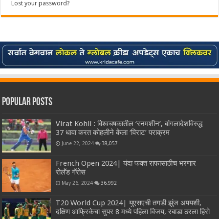
Lost your password?
Popular Posts
Virat Kohli : विश्वचषकातील ‘रनमशीन’, बांगलादेशविरुद्ध
37 धावा करत कोहलीने केला ‘विराट’ पराक्रम
June 22, 2024
38,057
French Open 2024| यंदा फक्त राफासाठीच भरणार
रोलॅंड गॅरोस
May 26, 2024
36,992
T20 World Cup 2024| युएसएची तगडी झुंज अपयशी,
दक्षिण आफ्रिकेचा सुपर 8 मध्ये पहिला विजय, रबाडा ठरला हिरो