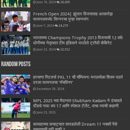
June 19, 2024
26,659
French Open 2024| झुंजार विजयासह अल्कारेझ
फायनलमध्ये! सिन्नरचा पुन्हा स्वप्नभंग
June 7, 2024
24,279
भारताच्या Champions Trophy 2013 विजयाची 12 वर्ष!
धोनीच्या नेतृत्वात टीम इंडियाने भरलेले ट्रॉफी कॅबिनेट
June 23, 2024
22,552
Random Posts
हरयाणा स्टिलर्स PKL 11 ची चॅम्पियन! मराठमोळा शिवम पठारे
ठरला फायनलचा ‘मॅचविनर’
December 29, 2024
MPL 2025 च्या मैदानात Shubham Kadam ने उंचावले
दौंडचे नाव! वय 17 आणि स्पेशल टॅलेंट, वाचा त्याची कहाणी
June 23, 2025
कायद्याच्या कचाट्यात सापडलेली Dream 11 नक्की पैसे
कमवायची तरी कशी ?