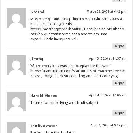
Grofml
March 22, 2026 at 6:42 pm
Mostbet вЂ“ onde seu primeiro depГіsito vira 200% a
mais + 200 giros grГЎtis –
https://mostbetpt.pro/bonus/
, Descubra no Mostbet o
cassino que transforma cada aposta em uma
experiГЄncia inesquecГ­vel .
Reply
Jfmraq
April 3, 2026 at 11:57 am
Where every loss was just foreplay for the win –
https://atamsulosin.com/starburst-slot-machine-review-
2026/
, Tonight luck stops hiding and starts obeying .
Reply
Harold Moses
April 4, 2026 at 12:06 am
Thanks for simplifying a difficult subject.
Reply
cnn live watch
April 4, 2026 at 9:19 pm
Bookmarking this for later.