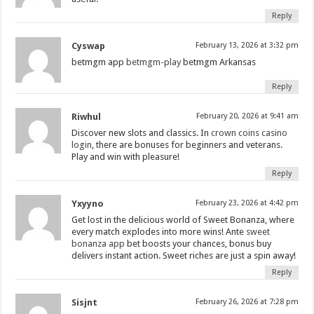
Reply
Cyswap
February 13, 2026 at 3:32 pm
betmgm app
betmgm-play
betmgm Arkansas
Reply
Riwhul
February 20, 2026 at 9:41 am
Discover new slots and classics. In
crown coins casino
login
, there are bonuses for beginners and veterans.
Play and win with pleasure!
Reply
Yxyyno
February 23, 2026 at 4:42 pm
Get lost in the delicious world of Sweet Bonanza, where
every match explodes into more wins! Ante
sweet
bonanza app
bet boosts your chances, bonus buy
delivers instant action. Sweet riches are just a spin away!
Reply
Sisjnt
February 26, 2026 at 7:28 pm