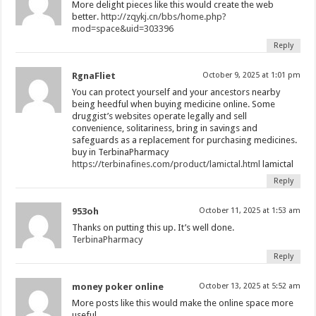
More delight pieces like this would create the web
better.
http://zqykj.cn/bbs/home.php?
mod=space&uid=303396
Reply
RgnaFliet
October 9, 2025 at 1:01 pm
You can protect yourself and your ancestors nearby
being heedful when buying medicine online. Some
druggist’s websites operate legally and sell
convenience, solitariness, bring in savings and
safeguards as a replacement for purchasing medicines.
buy in TerbinaPharmacy
https://terbinafines.com/product/lamictal.html
lamictal
Reply
953oh
October 11, 2025 at 1:53 am
Thanks on putting this up. It’s well done.
TerbinaPharmacy
Reply
money poker online
October 13, 2025 at 5:52 am
More posts like this would make the online space more
useful.