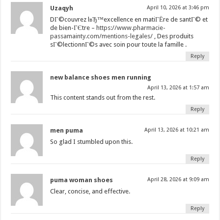
Uzaqyh
April 10, 2026 at 3:46 pm
DГ©couvrez lвЂ™excellence en matiГЁre de santГ© et
de bien-ГЄtre –
https://www.pharmacie-
passamainty.com/mentions-legales/
, Des produits
sГ©lectionnГ©s avec soin pour toute la famille .
Reply
new balance shoes men running
April 13, 2026 at 1:57 am
This content stands out from the rest.
Reply
men puma
April 13, 2026 at 10:21 am
So glad I stumbled upon this.
Reply
puma woman shoes
April 28, 2026 at 9:09 am
Clear, concise, and effective.
Reply