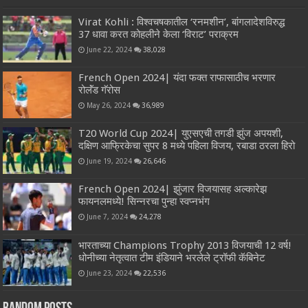
Virat Kohli : विश्वचषकातील ‘रनमशीन’, बांगलादेशविरुद्ध
37 धावा करत कोहलीने केला ‘विराट’ पराक्रम
June 22, 2024
38,028
French Open 2024| यंदा फक्त राफासाठीच भरणार
रोलॅंड गॅरोस
May 26, 2024
36,989
T20 World Cup 2024| युएसएची तगडी झुंज अपयशी,
दक्षिण आफ्रिकेचा सुपर 8 मध्ये पहिला विजय, रबाडा ठरला हिरो
June 19, 2024
26,646
French Open 2024| झुंजार विजयासह अल्कारेझ
फायनलमध्ये! सिन्नरचा पुन्हा स्वप्नभंग
June 7, 2024
24,278
भारताच्या Champions Trophy 2013 विजयाची 12 वर्ष!
धोनीच्या नेतृत्वात टीम इंडियाने भरलेले ट्रॉफी कॅबिनेट
June 23, 2024
22,536