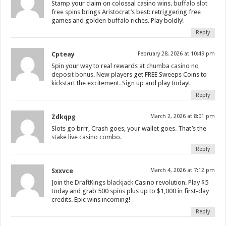
Stamp your claim on colossal casino wins.
buffalo slot
free spins
brings Aristocrat’s best: retriggering free
games and golden buffalo riches. Play boldly!
Reply
Cpteay
February 28, 2026 at 10:49 pm
Spin your way to real rewards at
chumba casino no
deposit bonus
. New players get FREE Sweeps Coins to
kickstart the excitement. Sign up and play today!
Reply
Zdkqpg
March 2, 2026 at 8:01 pm
Slots go brrr, Crash goes, your wallet goes. That’s the
stake live casino
combo.
Reply
Sxxvce
March 4, 2026 at 7:12 pm
Join the
DraftKings blackjack
Casino revolution. Play $5
today and grab 500 spins plus up to $1,000 in first-day
credits. Epic wins incoming!
Reply