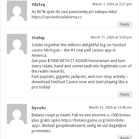
Ydxfzq
March 7, 2026 at 2:21 pm
Az 80 % zpet do vasi penezenky pri nakupu leku!
https://opravdovalekarna.cz
Reply
Stuhip
March 11, 2026 at 5:28 pm
Solder together the millions delightful big on
fanduel
casino Michigan
– the #1 real pelf casino app in
America.
Get your $1000 WITH IT AGAIN honorarium and turn
every relate, hand and somersault into legitimate coin of
the realm rewards.
Fast payouts, gigantic jackpots, and non-stop activity –
download FanDuel Casino now and start playing like a
pro today!
Reply
Dysohc
March 21, 2026 at 12:46 am
Betano roept je naam. Pak nu een enorme в‚¬500 bonus
plus gratis spins
https://betanogame.org/nl/mobile-
app/
. Mobiel geoptimaliseerd, veilig en vol dagelijkse
promoties.
Reply