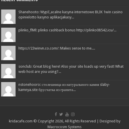
Shanehooto: WypЕ‚acalne kasyna internetowe BLIK 1win casino
opinielotto kasyno aplikacjakasy...
plinko_flMl: plinko cashback bonus http://plinko08542.icu/...
https://23winvn.co.com/: Makes sense to me....
sonclub: Great blog here! Also your site loads up very fast! What
web host are you using?...
nstonehooro: столешница из натурального камня slaby-
kamnya.site брусчатка из гранита...
kridacafe.com © Copyright 2026, All Rights Reserved | Designed by
Macrocosm Systems