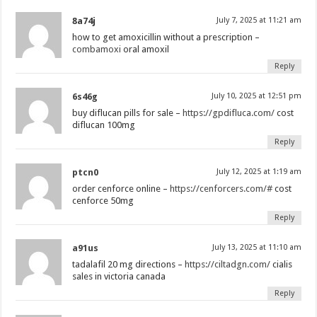
8a74j
July 7, 2025 at 11:21 am
how to get amoxicillin without a prescription –
combamoxi
oral amoxil
Reply
6s46g
July 10, 2025 at 12:51 pm
buy diflucan pills for sale –
https://gpdifluca.com/
cost
diflucan 100mg
Reply
ptcn0
July 12, 2025 at 1:19 am
order cenforce online –
https://cenforcers.com/#
cost
cenforce 50mg
Reply
a91us
July 13, 2025 at 11:10 am
tadalafil 20 mg directions –
https://ciltadgn.com/
cialis
sales in victoria canada
Reply