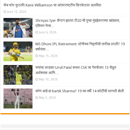
फॅब फोर फुटली! Kane Williamson चा आंतरराष्ट्रीय क्रिकेटला अलविदा
June 12, 2026
Shreyas Iyer कॅप्टन झाला! टी20 ची पुन्हा मुंबईकराच्या खांद्यावर,
एशियन गेम्स…
June 6, 2026
MS Dhoni IPL Retirement: धोनीच्या निवृत्तीची तारीख ठरली? 19
वर्षांनंतर…
May 15, 2026
पप्पांचा लाडका Urvil Patel बनला CSK चा गेमचेंजर! 13 चेंडूत
अर्धशतक आणि…
May 10, 2026
कोण आहे हा Kartik Sharma? 19 व्या वर्षी 14 कोटींची लागली बोली
May 5, 2026