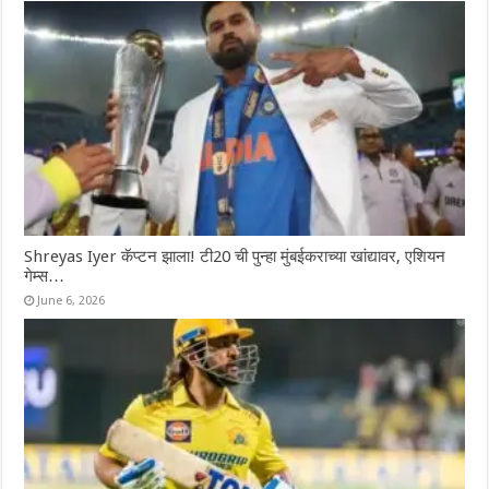
Shreyas Iyer कॅप्टन झाला! टी20 ची पुन्हा मुंबईकराच्या खांद्यावर, एशियन
गेम्स…
June 6, 2026