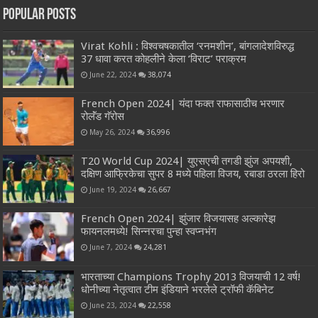
Popular Posts
Virat Kohli : विश्वचषकातील ‘रनमशीन’, बांगलादेशविरुद्ध
37 धावा करत कोहलीने केला ‘विराट’ पराक्रम
June 22, 2024
38,074
French Open 2024| यंदा फक्त राफासाठीच भरणार
रोलॅंड गॅरोस
May 26, 2024
36,996
T20 World Cup 2024| युएसएची तगडी झुंज अपयशी,
दक्षिण आफ्रिकेचा सुपर 8 मध्ये पहिला विजय, रबाडा ठरला हिरो
June 19, 2024
26,667
French Open 2024| झुंजार विजयासह अल्कारेझ
फायनलमध्ये! सिन्नरचा पुन्हा स्वप्नभंग
June 7, 2024
24,281
भारताच्या Champions Trophy 2013 विजयाची 12 वर्ष!
धोनीच्या नेतृत्वात टीम इंडियाने भरलेले ट्रॉफी कॅबिनेट
June 23, 2024
22,558