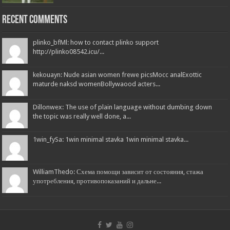
Recent Comments
plinko_bfMl: how to contact plinko support
http://plinko08542.icu/...
kekouayn: Nude asian women frewe picsMocc analExottic
maturde naksd womenBollywaood acters...
Dillonwex: The use of plain language without dumbing down
the topic was really well done, a...
1win_fySa: 1win minimal stavka 1win minimal stavka...
WilliamThedo: Схема помощи зависит от состояния, стажа
употребления, противопоказаний и дальне...