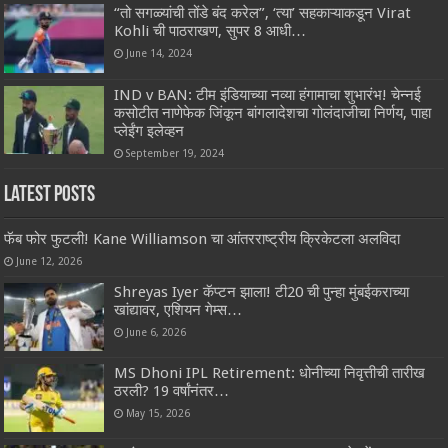
“तो सगळ्यांची तोंडे बंद करेल”, ‘त्या’ सहकाऱ्याकडून Virat
Kohli ची पाठराखण, सुपर 8 आधी…
June 14, 2024
IND v BAN: टीम इंडियाच्या नव्या हंगामाचा शुभारंभ! चेन्नई
कसोटीत नाणेफेक जिंकून बांगलादेशचा गोलंदाजीचा निर्णय, पाहा
प्लेईंग इलेव्हन
September 19, 2024
Latest Posts
फॅब फोर फुटली! Kane Williamson चा आंतरराष्ट्रीय क्रिकेटला अलविदा
June 12, 2026
Shreyas Iyer कॅप्टन झाला! टी20 ची पुन्हा मुंबईकराच्या
खांद्यावर, एशियन गेम्स…
June 6, 2026
MS Dhoni IPL Retirement: धोनीच्या निवृत्तीची तारीख
ठरली? 19 वर्षांनंतर…
May 15, 2026