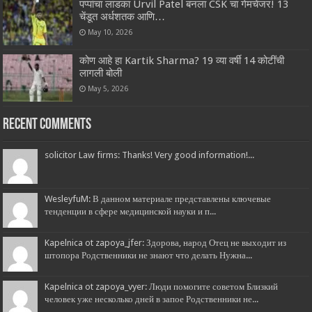
पप्पांचा लाडका Urvil Patel बनला CSK चा गेमचेंजर! 13
चेंडूत अर्धशतक आणि…
May 10, 2026
कोण आहे हा Kartik Sharma? 19 व्या वर्षी 14 कोटींची
लागली बोली
May 5, 2026
Recent Comments
solicitor Law firms: Thanks! Very good information!...
WesleyfuM: В данном материале представлены ключевые
тенденции в сфере медицинской науки и п...
Kapelnica ot zapoya_jfer: Здорова, народ Отец не выходит из
штопора Родственники не знают что делать Нужна...
Kapelnica ot zapoya_vyer: Люди помогите советом Близкий
человек уже несколько дней в запое Родственники не...