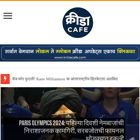
फॅब फोर फुटली! Kane Williamson चा आंतरराष्ट्रीय क्रिकेटला अलविदा
Paris Olympics 2024: पहिल्या दिवशी नेमबाजांची
निराशाजनक कामगिरी, सरबजोतची फायनल
थोडक्यात हुकली