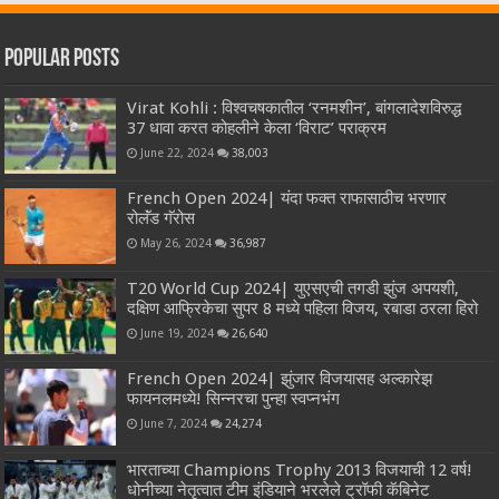
Popular Posts
Virat Kohli : विश्वचषकातील ‘रनमशीन’, बांगलादेशविरुद्ध
37 धावा करत कोहलीने केला ‘विराट’ पराक्रम
June 22, 2024
38,003
French Open 2024| यंदा फक्त राफासाठीच भरणार
रोलॅंड गॅरोस
May 26, 2024
36,987
T20 World Cup 2024| युएसएची तगडी झुंज अपयशी,
दक्षिण आफ्रिकेचा सुपर 8 मध्ये पहिला विजय, रबाडा ठरला हिरो
June 19, 2024
26,640
French Open 2024| झुंजार विजयासह अल्कारेझ
फायनलमध्ये! सिन्नरचा पुन्हा स्वप्नभंग
June 7, 2024
24,274
भारताच्या Champions Trophy 2013 विजयाची 12 वर्ष!
धोनीच्या नेतृत्वात टीम इंडियाने भरलेले ट्रॉफी कॅबिनेट