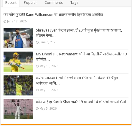
Recent
Popular
Comments
Tags
फॅब फोर फुटली! Kane Williamson चा आंतरराष्ट्रीय क्रिकेटला अलविदा
June 12, 2026
Shreyas Iyer कॅप्टन झाला! टी20 ची पुन्हा मुंबईकराच्या खांद्यावर,
एशियन गेम्स…
June 6, 2026
MS Dhoni IPL Retirement: धोनीच्या निवृत्तीची तारीख ठरली? 19
वर्षांनंतर…
May 15, 2026
पप्पांचा लाडका Urvil Patel बनला CSK चा गेमचेंजर! 13 चेंडूत
अर्धशतक आणि…
May 10, 2026
कोण आहे हा Kartik Sharma? 19 व्या वर्षी 14 कोटींची लागली बोली
May 5, 2026