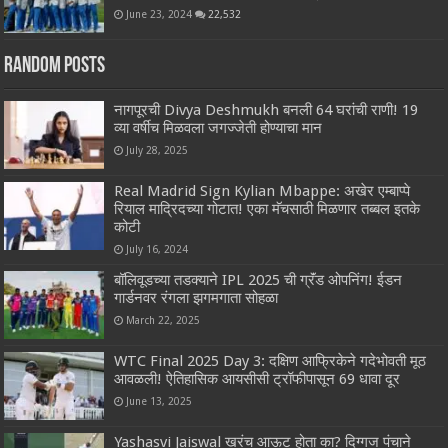
June 23, 2024
22,532
Random Posts
नागपूरची Divya Deshmukh बनली 64 घरांची राणी! 19
व्या वर्षीच मिळवला जगज्जेती होण्याचा मान
July 28, 2025
Real Madrid Sign Kylian Mbappe: अखेर एम्बाप्पे
रियाल माद्रिदच्या गोटात! एका मॅचसाठी मिळणार तब्बल इतके
कोटी
July 16, 2024
बॉलिवूडच्या तडक्याने IPL 2025 ची ग्रॅंड ओपनिंग! ईडन
गार्डनवर रंगला झगमगाता सोहळा
March 22, 2025
WTC Final 2025 Day 3: दक्षिण आफ्रिकेने गदेभोवती मूठ
आवळली! ऐतिहासिक आयसीसी ट्रॉफीपासून 69 धावा दूर
June 13, 2025
Yashasvi Jaiswal खरंच आऊट होता का? दिग्गज पंचाने