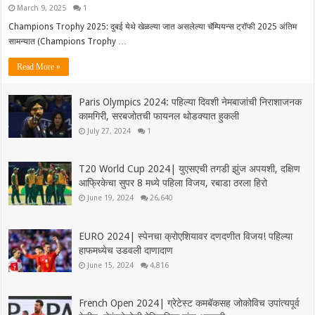
March 9, 2025
1
Champions Trophy 2025: दुबई येथे खेळल्या जात असलेल्या चॅम्पियन्स ट्रॉफी 2025 अंतिम
सामन्यात (Champions Trophy …
Read More »
Paris Olympics 2024: पहिल्या दिवशी नेमबाजांची निराशाजनक
कामगिरी, सरबजोतची फायनल थोडक्यात हुकली
July 27, 2024
1
T20 World Cup 2024| युएसएची तगडी झुंज अपयशी, दक्षिण
आफ्रिकेचा सुपर 8 मध्ये पहिला विजय, रबाडा ठरला हिरो
June 19, 2024
26,640
EURO 2024| स्पेनचा क्रोएशियावर दणदणीत विजय! पहिल्या
हाफमध्येच उडवली दाणादाण
June 15, 2024
4,816
French Open 2024| ग्रेटेस्ट कमबॅकसह जोकोविच उपांत्यपूर्व