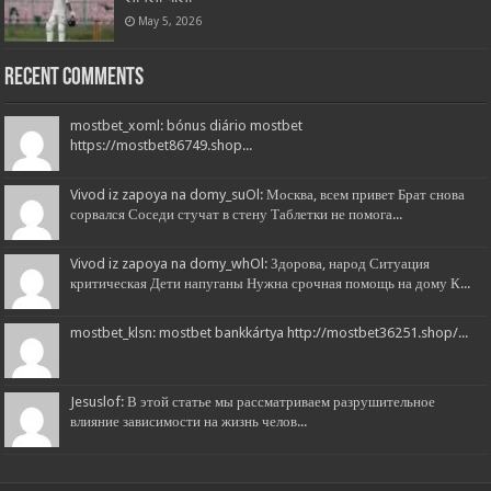
May 5, 2026
Recent Comments
mostbet_xoml: bónus diário mostbet
https://mostbet86749.shop...
Vivod iz zapoya na domy_suOl: Москва, всем привет Брат снова
сорвался Соседи стучат в стену Таблетки не помога...
Vivod iz zapoya na domy_whOl: Здорова, народ Ситуация
критическая Дети напуганы Нужна срочная помощь на дому К...
mostbet_klsn: mostbet bankkártya http://mostbet36251.shop/...
Jesuslof: В этой статье мы рассматриваем разрушительное
влияние зависимости на жизнь челов...