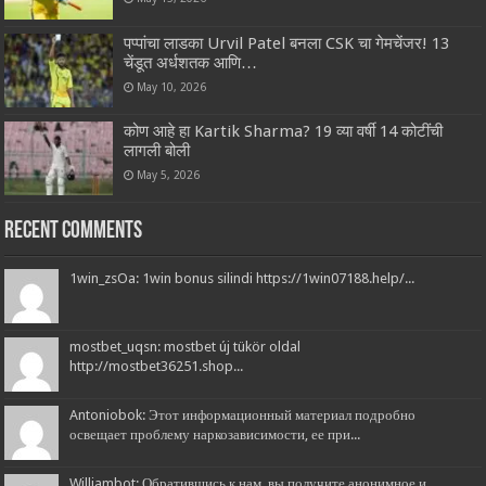
पप्पांचा लाडका Urvil Patel बनला CSK चा गेमचेंजर! 13
चेंडूत अर्धशतक आणि…
May 10, 2026
कोण आहे हा Kartik Sharma? 19 व्या वर्षी 14 कोटींची
लागली बोली
May 5, 2026
Recent Comments
1win_zsOa: 1win bonus silindi https://1win07188.help/...
mostbet_uqsn: mostbet új tükör oldal
http://mostbet36251.shop...
Antoniobok: Этот информационный материал подробно
освещает проблему наркозависимости, ее при...
Williambot: Обратившись к нам, вы получите анонимное и