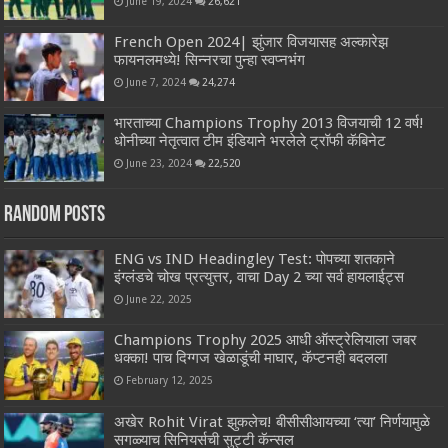
June 19, 2024
26,621
French Open 2024| झुंजार विजयासह अल्कारेझ
फायनलमध्ये! सिन्नरचा पुन्हा स्वप्नभंग
June 7, 2024
24,274
भारताच्या Champions Trophy 2013 विजयाची 12 वर्ष!
धोनीच्या नेतृत्वात टीम इंडियाने भरलेले ट्रॉफी कॅबिनेट
June 23, 2024
22,520
Random Posts
ENG vs IND Headingley Test: पोपच्या शतकाने
इंग्लंडचे चोख प्रत्युत्तर, वाचा Day 2 च्या सर्व हायलाईट्स
June 22, 2025
Champions Trophy 2025 आधी ऑस्ट्रेलियाला जबर
धक्का! पाच दिग्गज खेळाडूंची माघार, कॅप्टनही बदलला
February 12, 2025
अखेर Rohit Virat झुकलेच! बीसीसीआयच्या ‘त्या’ निर्णयामुळे
सगळ्याच सिनियर्सची सुट्टी कॅन्सल