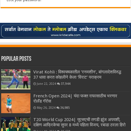
Popular Posts
Virat Kohli : विश्वचषकातील ‘रनमशीन’, बांगलादेशविरुद्ध
37 धावा करत कोहलीने केला ‘विराट’ पराक्रम
June 22, 2024
37,944
French Open 2024| यंदा फक्त राफासाठीच भरणार
रोलॅंड गॅरोस
May 26, 2024
36,985
T20 World Cup 2024| युएसएची तगडी झुंज अपयशी,
दक्षिण आफ्रिकेचा सुपर 8 मध्ये पहिला विजय, रबाडा ठरला हिरो