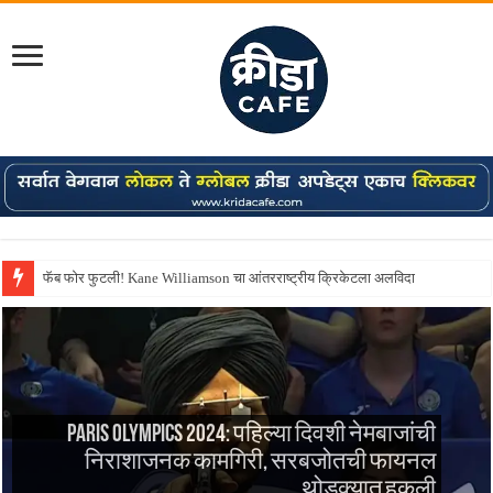
फॅब फोर फुटली! Kane Williamson चा आंतरराष्ट्रीय क्रिकेटला अलविदा
Paris Olympics 2024: पहिल्या दिवशी नेमबाजांची
निराशाजनक कामगिरी, सरबजोतची फायनल
थोडक्यात हुकली