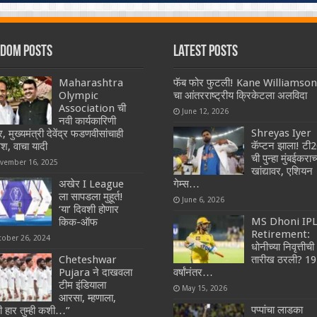
dom Posts
Latest Posts
Maharashtra
फॅब फोर फुटली! Kane Williamson
Olympic
चा आंतरराष्ट्रीय क्रिकेटला अलविदा
Association ची
June 12, 2026
नवी कार्यकारिणी
Shreyas Iyer
, मुख्यमंत्री देवेंद्र फडणवीसांचाही
कॅप्टन झाला! टी
ेश, वाचा यादी
ची पुन्हा मुंबईकराच्
vember 16, 2025
खांद्यावर, एशियन
अखेर I League
गेम्स…
ला सापडला मुहूर्त!
June 6, 2026
‘या’ दिवशी होणार
MS Dhoni IP
किक-ऑफ
Retirement:
tober 26, 2024
धोनीच्या निवृत्तीची
Cheteshwar
तारीख ठरली? 19
Pujara ने दाखवला
वर्षांनंतर…
टीम इंडियाला
May 15, 2026
आरसा, म्हणाला,
पप्पांचा लाडका
 हार तुम्ही कशी…”