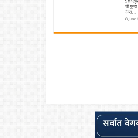
Shreya
ची पुन्ह
गेम्स…
June 