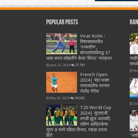
Popular Posts
Ran
Virat Kohli :
विश्वचषकातील
‘रनमशीन’,
बांगलादेशविरुद्ध 37
धावा करत कोहलीने केला ‘विराट’ पराक्रम
जाहीर
समाव
June 22, 2024
37,781
No
French Open
2024| यंदा फक्त
राफासाठीच भरणार
रोलॅंड गॅरोस
May 26, 2024
36,962
Oc
T20 World Cup
2024| युएसएची
तगडी झुंज अपयशी,
दक्षिण आफ्रिकेचा
सुपर 8 मध्ये पहिला विजय, रबाडा ठरला
हिरो
“अशी