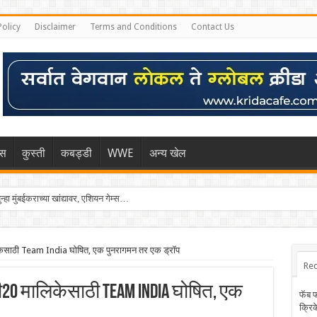
Policy
Disclaimer
Terms and Conditions
Contact Us
िस
कुस्ती
कबड्डी
WWE
अन्य खेल
्हा मुंबईकराच्या खांद्यावर, एशियन गेम्स…
लिकेसाठी Team India घोषित, एक पुनरागमन तर एक ड्रॉप
Rec
टी20 मालिकेसाठी Team India घोषित, एक
फॅब 
क्रि