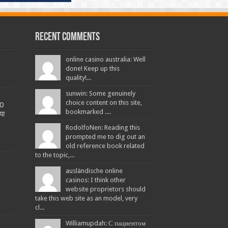
Recent Comments
online casino australia: Well
done! Keep up this
quality!...
sunwin: Some genuinely
choice content on this site,
20
bookmarked ....
या
RodolfoNen: Reading this
prompted me to dig out an
old reference book related
to the topic,...
L
ausländische online
casinos: I think other
website proprietors should
take this web site as an model, very
cl...
Williamupdah: С пациентом