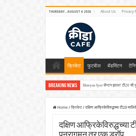
About Us
Privacy 
THURSDAY , AUGUST 6 2026
क्रिकेट
फुटबॅाल
बॅडमिंटन
टेन
Breaking News
Shreyas Iyer कॅप्टन झाला! टी20 ची पुन
Home
/
क्रिकेट
/
दक्षिण आफ्रिकेविरुद्धच्या टी20 मा
दक्षिण आफ्रिकेविरुद्धच्या 
पुनरागमन तर एक ड्रॉप