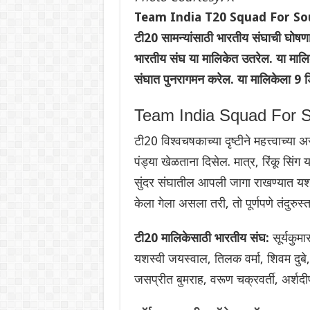
Team India T20 Squad For South A
टी20 सामन्यांसाठी भारतीय संघाची घोषणा 
भारतीय संघ या मालिकेत उतरेल. या माल
संघात पुनरागमन करेल. या मालिकेला 9 डि
Team India Squad For S
टी20 विश्वचषकाच्या दृष्टीने महत्त्वाच्या 
पंड्या खेळताना दिसेल. मात्र, रिंकू सिंग
सुंदर संघातील आपली जागा राखण्यात यश
केला गेला असला तरी, तो पूर्णपणे तंदुरु
टी20 मालिकेसाठी भारतीय संघ:
सूर्यकुम
यशस्वी जयस्वाल, तिलक वर्मा, शिवम दुबे, 
जसप्रीत बुमराह, वरूण चक्रवर्ती, अर्शदीप