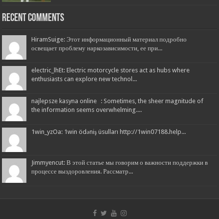
Recent Comments
HiramSuige: Этот информационный материал подробно
освещает проблему наркозависимости, ее при...
electric_lhEt: Electric motorcycle stores act as hubs where
enthusiasts can explore new technol...
najlepsze kasyna online : Sometimes, the sheer magnitude of
the information seems overwhelming....
1win_yzOa: 1win ödəniş üsulları http://1win07188.help...
Jimmyencut: В этой статье мы говорим о важности поддержки в
процессе выздоровления. Рассматр...