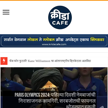
फॅब फोर फुटली! Kane Williamson चा आंतरराष्ट्रीय क्रिकेटला अलविदा
Paris Olympics 2024: पहिल्या दिवशी नेमबाजांची
निराशाजनक कामगिरी, सरबजोतची फायनल
थोडक्यात हुकली