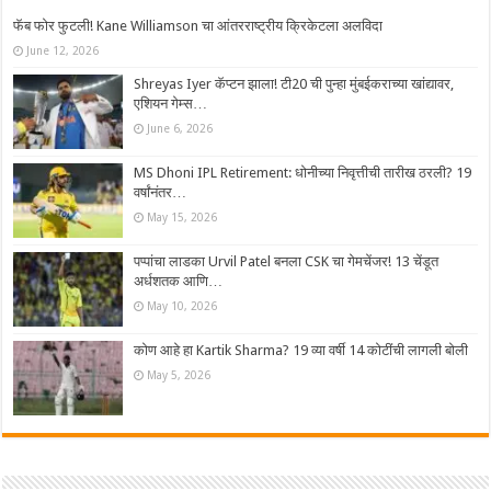
फॅब फोर फुटली! Kane Williamson चा आंतरराष्ट्रीय क्रिकेटला अलविदा
June 12, 2026
Shreyas Iyer कॅप्टन झाला! टी20 ची पुन्हा मुंबईकराच्या खांद्यावर,
एशियन गेम्स…
June 6, 2026
MS Dhoni IPL Retirement: धोनीच्या निवृत्तीची तारीख ठरली? 19
वर्षांनंतर…
May 15, 2026
पप्पांचा लाडका Urvil Patel बनला CSK चा गेमचेंजर! 13 चेंडूत
अर्धशतक आणि…
May 10, 2026
कोण आहे हा Kartik Sharma? 19 व्या वर्षी 14 कोटींची लागली बोली
May 5, 2026