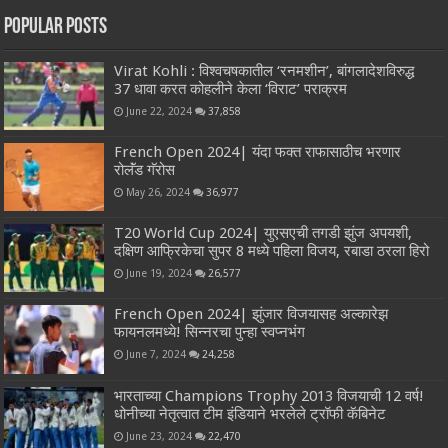
Popular Posts
Virat Kohli : विश्वचषकातील ‘रनमशीन’, बांगलादेशविरुद्ध
37 धावा करत कोहलीने केला ‘विराट’ पराक्रम
June 22, 2024
37,858
French Open 2024| यंदा फक्त राफासाठीच भरणार
रोलॅंड गॅरोस
May 26, 2024
36,977
T20 World Cup 2024| युएसएची तगडी झुंज अपयशी,
दक्षिण आफ्रिकेचा सुपर 8 मध्ये पहिला विजय, रबाडा ठरला हिरो
June 19, 2024
26,577
French Open 2024| झुंजार विजयासह अल्कारेझ
फायनलमध्ये! सिन्नरचा पुन्हा स्वप्नभंग
June 7, 2024
24,258
भारताच्या Champions Trophy 2013 विजयाची 12 वर्ष!
धोनीच्या नेतृत्वात टीम इंडियाने भरलेले ट्रॉफी कॅबिनेट
June 23, 2024
22,470