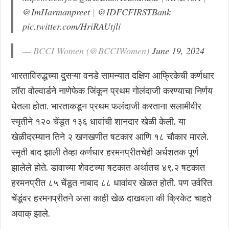
@ImHarmanpreet
|
@IDFCFIRSTBank
pic.twitter.com/HriRAUtjli
— BCCI Women (@BCCIWomen)
June 19, 2024
भारताविरुद्धच्या दुसऱ्या वनडे सामन्यात दक्षिण आफ्रिकेची कर्णधार
लॉरा वोल्वार्डने नाणेफेक जिंकून प्रथम गोलंदाजी करण्याचा निर्णय
घेतला होता. भारताकडून प्रथम फलंदाजी करताना सलामीवीर
स्मृतीने १२० चेंडूत १३६ धावांची शानदार खेळी केली. या
खेळीदरम्यान तिने २ खणखणीत षटकार आणि १८ चौकार मारले.
स्मृती बाद झाली तेव्हा कर्णधार हरमनप्रीतचेही अर्धशतक पूर्ण
झालेले होते. डावाच्या शेवटच्या षटकात अर्थातच ४९.२ षटकात
हरमनप्रीत ८५ चेंडूत नाबाद ८८ धावांवर खेळत होती. पण उर्वरित
चेंडूंवर हरमनप्रीतने असा काही खेळ दाखवला की क्रिकेट चाहते
अवाक् झाले.