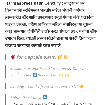
Harmanpreet Kaur
Century
: बंगळुरूच्या एम
चिन्नास्वामी स्टेडियमवर भारतीय महिला संघाची कर्णधार
हरमनप्रीत कौर आणि
उपकर्णधार स्मृती मंधाना
यांनी शतकांचा
धडाका लावला. दक्षिण आफ्रिका महिला संघाविरुद्धच्या दुसऱ्या
वनडे सामन्यात दोघींनीही शतके करत संघाला ३२५ धावांचा डोंगर
उभारुन दिला. त्यातही हरमनप्रीतने डावाच्या शेवटी तिचा जलवा
दाखवत शतकाला आणखी खास बनवले.
𝙛𝙤𝙧 𝘾𝙖𝙥𝙩𝙖𝙞𝙣 𝙆𝙖𝙪𝙧!
Sensational stuff from Harmanpreet Kaur to
notch up her
th ODI ton!
Leading from the front & in some style!
Follow The Match
https://t.co/j8UQuA5BhS
#TeamIndia
|
#INDvSA
|