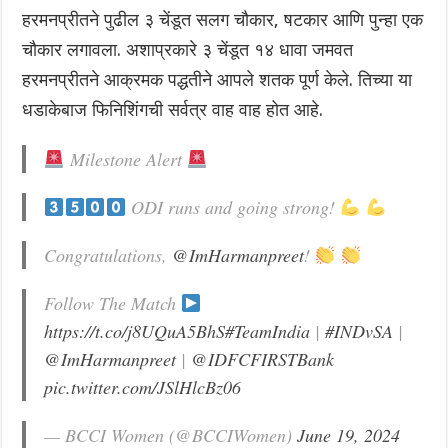
हरमनप्रीतने पुढील ३ चेंडूत सलग चौकार, षटकार आणि पुन्हा एक
चौकार लगावला. अशाप्रकारे ३ चेंडूत १४ धावा जमवत
हरमनप्रीतने आक्रमक पद्धतीने आपले शतक पूर्ण केले. तिच्या या
धडाकेबाज फिनिशिंगची सर्वत्र वाह वाह होत आहे.
Milestone Alert
ODI runs and going strong!
Congratulations,
@ImHarmanpreet
!
Follow The Match
https://t.co/j8UQuA5BhS
#TeamIndia
|
#INDvSA
|
@ImHarmanpreet
|
@IDFCFIRSTBank
pic.twitter.com/JSlHlcBz06
— BCCI Women (@BCCIWomen)
June 19, 2024