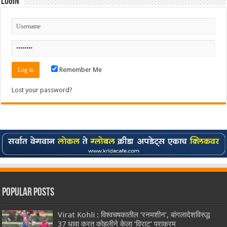
Login
Remember Me
Lost your password?
Popular Posts
Virat Kohli : विश्वचषकातील ‘रनमशीन’, बांगलादेशविरुद्ध
37 धावा करत कोहलीने केला ‘विराट’ पराक्रम