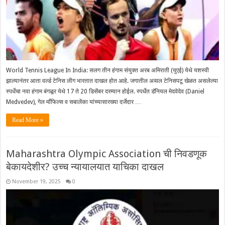
World Tennis League In India: सलग तीन हंगाम संयुक्त अरब अमिराती (युएई) येथे यशस्वी
झाल्यानंतर आता वर्ल्ड टेनिस लीग भारतात दाखल होत आहे. जगातील अव्वल टेनिसपटू खेळत असलेल्या
स्पर्धेचा नवा हंगाम बंगळूर येथे 17 ते 20 डिसेंबर दरम्यान होईल. स्पर्धेत डॅनियल मेदवेदेव (Daniel
Medvedev), गेल मॉंफिल्स व सबालेंका यांच्यासारख्या दर्जेदार …
Read More »
Maharashtra Olympic Association ची निवडणूक
बेकायदेशीर? उच्च न्यायालयात याचिका दाखल
November 19, 2025
0