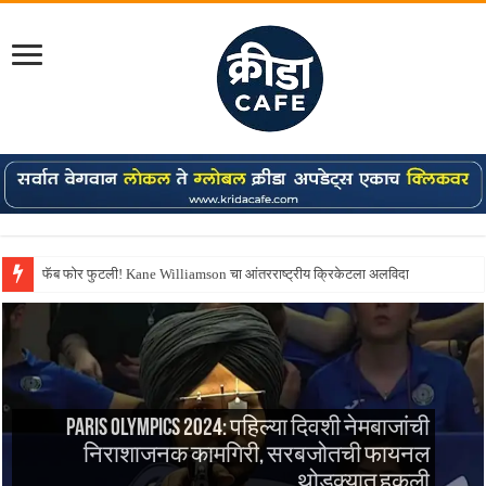
फॅब फोर फुटली! Kane Williamson चा आंतरराष्ट्रीय क्रिकेटला अलविदा
Paris Olympics 2024: पहिल्या दिवशी नेमबाजांची
निराशाजनक कामगिरी, सरबजोतची फायनल
थोडक्यात हुकली