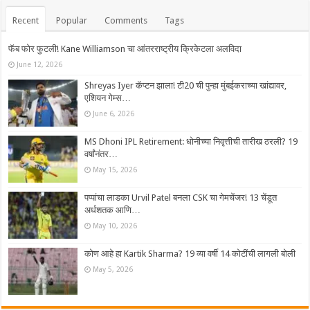
Recent
Popular
Comments
Tags
फॅब फोर फुटली! Kane Williamson चा आंतरराष्ट्रीय क्रिकेटला अलविदा
June 12, 2026
Shreyas Iyer कॅप्टन झाला! टी20 ची पुन्हा मुंबईकराच्या खांद्यावर,
एशियन गेम्स…
June 6, 2026
MS Dhoni IPL Retirement: धोनीच्या निवृत्तीची तारीख ठरली? 19
वर्षांनंतर…
May 15, 2026
पप्पांचा लाडका Urvil Patel बनला CSK चा गेमचेंजर! 13 चेंडूत
अर्धशतक आणि…
May 10, 2026
कोण आहे हा Kartik Sharma? 19 व्या वर्षी 14 कोटींची लागली बोली
May 5, 2026