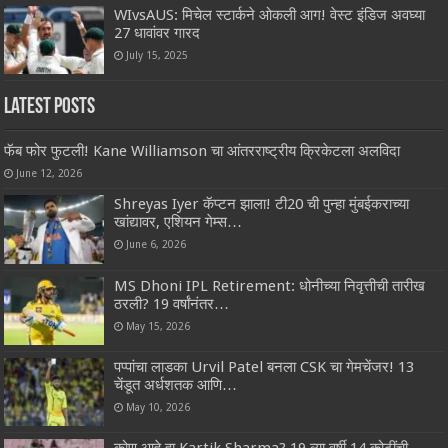
WIvsAUS: मिचेल स्टार्कने ओकली आग! वेस्ट इंडिज अवघ्या
27 धावांवर गारद
July 15, 2025
Latest Posts
फॅब फोर फुटली! Kane Williamson चा आंतरराष्ट्रीय क्रिकेटला अलविदा
June 12, 2026
Shreyas Iyer कॅप्टन झाला! टी20 ची पुन्हा मुंबईकराच्या
खांद्यावर, एशियन गेम्स…
June 6, 2026
MS Dhoni IPL Retirement: धोनीच्या निवृत्तीची तारीख
ठरली? 19 वर्षांनंतर…
May 15, 2026
पप्पांचा लाडका Urvil Patel बनला CSK चा गेमचेंजर! 13
चेंडूत अर्धशतक आणि…
May 10, 2026
कोण आहे हा Kartik Sharma? 19 व्या वर्षी 14 कोटींची