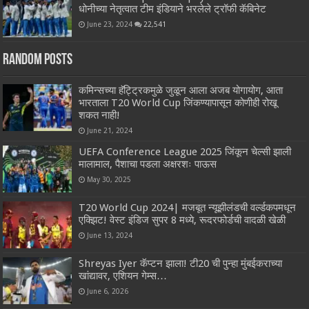
धोनीच्या नेतृत्वात टीम इंडियाने भरलेले ट्रॉफी कॅबिनेट
June 23, 2024
22,541
Random Posts
कमिन्सच्या हॅट्ट्रिकमुळे जुळून आला अजब योगायोग, आता
भारताला T20 World Cup जिंकण्यापासून कोणीही रोखू
शकत नाही!
June 21, 2024
UEFA Conference League 2025 जिंकून चेल्सी झाली
मालामाल, पैशाचा पडला अक्षरशः पाऊस
May 30, 2025
T20 World Cup 2024| मजबूत न्यूझीलंडची वर्ल्डकपमधून
एक्झिट! वेस्ट इंडिज सुपर 8 मध्ये, रूदरफोर्डची वादळी खेळी
June 13, 2024
Shreyas Iyer कॅप्टन झाला! टी20 ची पुन्हा मुंबईकराच्या
खांद्यावर, एशियन गेम्स…
June 6, 2026