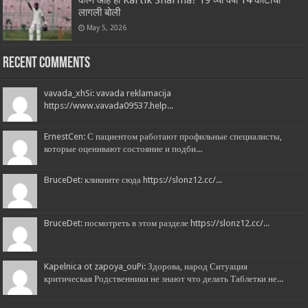
लागली बोली
May 5, 2026
Recent Comments
vavada_xhSi: vavada reklamacija
https://www.vavada09537.help...
ErnestCen: С пациентом работают профильные специалисты,
которые оценивают состояние и подби...
BruceDet: кликните сюда https://slonz12.cc/...
BruceDet: посмотреть в этом разделе https://slonz12.cc/...
Kapelnica ot zapoya_ouPi: Здорова, народ Ситуация
критическая Родственники не знают что делать Таблетки не...