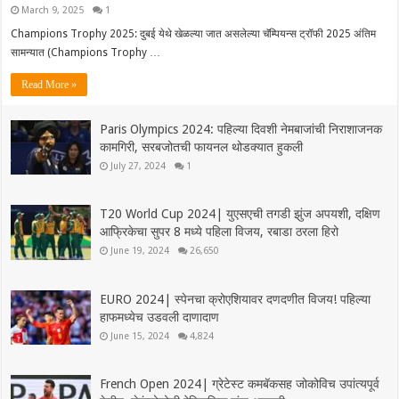
March 9, 2025
1
Champions Trophy 2025: दुबई येथे खेळल्या जात असलेल्या चॅम्पियन्स ट्रॉफी 2025 अंतिम
सामन्यात (Champions Trophy …
Read More »
Paris Olympics 2024: पहिल्या दिवशी नेमबाजांची निराशाजनक
कामगिरी, सरबजोतची फायनल थोडक्यात हुकली
July 27, 2024
1
T20 World Cup 2024| युएसएची तगडी झुंज अपयशी, दक्षिण
आफ्रिकेचा सुपर 8 मध्ये पहिला विजय, रबाडा ठरला हिरो
June 19, 2024
26,650
EURO 2024| स्पेनचा क्रोएशियावर दणदणीत विजय! पहिल्या
हाफमध्येच उडवली दाणादाण
June 15, 2024
4,824
French Open 2024| ग्रेटेस्ट कमबॅकसह जोकोविच उपांत्यपूर्व