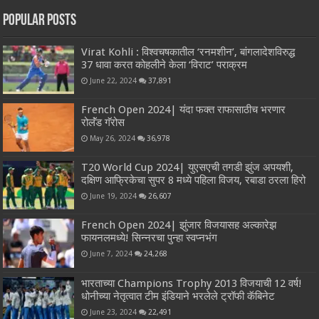
Popular Posts
Virat Kohli : विश्वचषकातील ‘रनमशीन’, बांगलादेशविरुद्ध
37 धावा करत कोहलीने केला ‘विराट’ पराक्रम
June 22, 2024
37,891
French Open 2024| यंदा फक्त राफासाठीच भरणार
रोलॅंड गॅरोस
May 26, 2024
36,978
T20 World Cup 2024| युएसएची तगडी झुंज अपयशी,
दक्षिण आफ्रिकेचा सुपर 8 मध्ये पहिला विजय, रबाडा ठरला हिरो
June 19, 2024
26,607
French Open 2024| झुंजार विजयासह अल्कारेझ
फायनलमध्ये! सिन्नरचा पुन्हा स्वप्नभंग
June 7, 2024
24,268
भारताच्या Champions Trophy 2013 विजयाची 12 वर्ष!
धोनीच्या नेतृत्वात टीम इंडियाने भरलेले ट्रॉफी कॅबिनेट
June 23, 2024
22,491