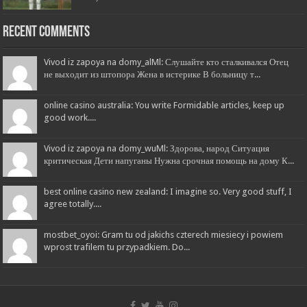
Recent Comments
Vivod iz zapoya na domy_alMl: Слушайте кто сталкивался Отец
не выходит из штопора Жена в истерике В больницу т...
online casino australia: You write Formidable articles, keep up
good work....
Vivod iz zapoya na domy_wuMl: Здорова, народ Ситуация
критическая Дети напуганы Нужна срочная помощь на дому К...
best online casino new zealand: I imagine so. Very good stuff, I
agree totally....
mostbet_oyoi: Gram tu od jakichs czterech miesiecy i powiem
wprost trafilem tu przypadkiem. Do...