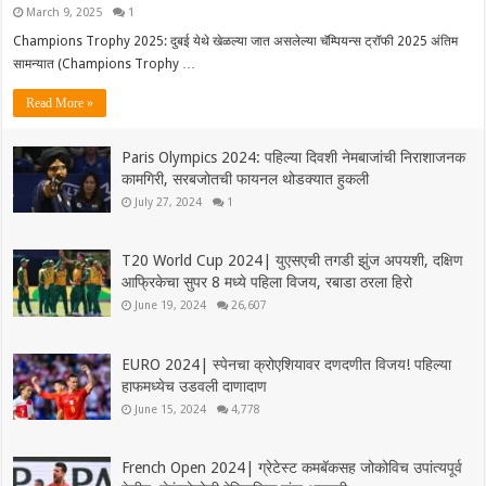
March 9, 2025
1
Champions Trophy 2025: दुबई येथे खेळल्या जात असलेल्या चॅम्पियन्स ट्रॉफी 2025 अंतिम
सामन्यात (Champions Trophy …
Read More »
Paris Olympics 2024: पहिल्या दिवशी नेमबाजांची निराशाजनक
कामगिरी, सरबजोतची फायनल थोडक्यात हुकली
July 27, 2024
1
T20 World Cup 2024| युएसएची तगडी झुंज अपयशी, दक्षिण
आफ्रिकेचा सुपर 8 मध्ये पहिला विजय, रबाडा ठरला हिरो
June 19, 2024
26,607
EURO 2024| स्पेनचा क्रोएशियावर दणदणीत विजय! पहिल्या
हाफमध्येच उडवली दाणादाण
June 15, 2024
4,778
French Open 2024| ग्रेटेस्ट कमबॅकसह जोकोविच उपांत्यपूर्व