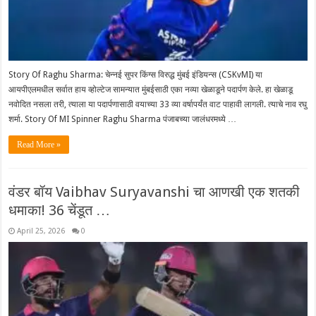
Story Of Raghu Sharma: चेन्नई सुपर किंग्स विरुद्ध मुंबई इंडियन्स (CSKvMI) या
आयपीएलमधील सर्वात हाय व्होल्टेज सामन्यात मुंबईसाठी एका नव्या खेळाडूने पदार्पण केले. हा खेळाडू
नवोदित नसला तरी, त्याला या पदार्पणासाठी वयाच्या 33 व्या वर्षापर्यंत वाट पाहावी लागली. त्याचे नाव रघु
शर्मा. Story Of MI Spinner Raghu Sharma पंजाबच्या जालंधरमध्ये …
Read More »
वंडर बॉय Vaibhav Suryavanshi चा आणखी एक शतकी
धमाका! 36 चेंडूत …
April 25, 2026
0