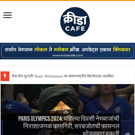
फॅब फोर फुटली! Kane Williamson चा आंतरराष्ट्रीय क्रिकेटला अलविदा
Shreyas Iyer कॅप्टन झाला! टी20 ची पुन्हा मुंबईकराच्या खांद्यावर, एशियन गेम्स…
Paris Olympics 2024: पहिल्या दिवशी नेमबाजांची
निराशाजनक कामगिरी, सरबजोतची फायनल
थोडक्यात हुकली