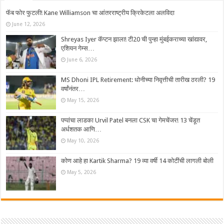
फॅब फोर फुटली! Kane Williamson चा आंतरराष्ट्रीय क्रिकेटला अलविदा
June 12, 2026
Shreyas Iyer कॅप्टन झाला! टी20 ची पुन्हा मुंबईकराच्या खांद्यावर,
एशियन गेम्स…
June 6, 2026
MS Dhoni IPL Retirement: धोनीच्या निवृत्तीची तारीख ठरली? 19
वर्षांनंतर…
May 15, 2026
पप्पांचा लाडका Urvil Patel बनला CSK चा गेमचेंजर! 13 चेंडूत
अर्धशतक आणि…
May 10, 2026
कोण आहे हा Kartik Sharma? 19 व्या वर्षी 14 कोटींची लागली बोली
May 5, 2026