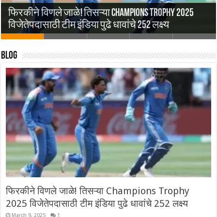
Paris Olympics 2024: पहिल्या दिवशी नेमबाजांची
फिरकीने विणले जाळे! तिसऱ्या Champions Trophy 2025
निराशाजनक कामगिरी, सरबजोतची फायनल थोडक्यात
T20 World Cup 2024| युएसएची तगडी झुंज अपयशी, दक्षिण
EURO 2024| स्पेनचा क्रोएशियावर दणदणीत विजय!
French Open 2024| ग्रेटेस्ट कमबॅकसह जोकोविच
विजेतेपदासाठी टीम इंडिया पुढे धावांचे 252 लक्ष्य
हुकली
आफ्रिकेचा सुपर 8 मध्ये पहिला विजय, रबाडा ठरला हिरो
पहिल्या हाफमध्येच उडवली दाणादाण
उपांत्यपूर्व फेरीत, सेरूंडोलोची ऐतिहासिक झुंज अपयशी
Blog
फिरकीने विणले जाळे! तिसऱ्या Champions Trophy
2025 विजेतेपदासाठी टीम इंडिया पुढे धावांचे 252 लक्ष्य
March 9, 2025
1