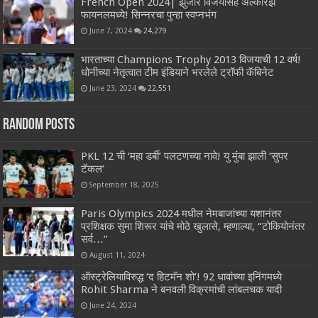
French Open 2024| झुंजार विजयासह अल्कारेझ
फायनलमध्ये! सिन्नरचा पुन्हा स्वप्नभंग
June 7, 2024
24,279
भारताच्या Champions Trophy 2013 विजयाची 12 वर्ष!
धोनीच्या नेतृत्वात टीम इंडियाने भरलेले ट्रॉफी कॅबिनेट
June 23, 2024
22,551
Random Posts
PKL 12 ची ‘महा डर्बी’ पलटणच्या नावे! यु मुंबा झाली ‘सुपर
टॅकल’
September 18, 2025
Paris Olympics 2024 मधील नेमबाजांच्या यशानंतर
प्रशिक्षक सुमा शिरूर यांचे मोठे खुलासे, म्हणाल्या, “टोकियोनंतर
सर्व…”
August 11, 2024
ऑस्ट्रेलियाविरुद्ध ‘द हिटमॅन शो’! 92 धावांच्या इनिंगमध्ये
Rohit Sharma ने बनवली विक्रमांची लांबलचक यादी
June 24, 2024