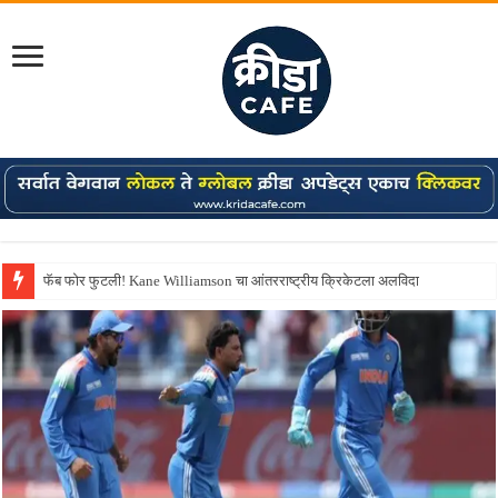
फॅब फोर फुटली! Kane Williamson चा आंतरराष्ट्रीय क्रिकेटला अलविदा