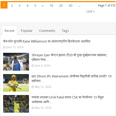
1
2
3
4
5
»
10
20
30
...
Page 1 of 372
Last »
Recent
Popular
Comments
Tags
फॅब फोर फुटली! Kane Williamson चा आंतरराष्ट्रीय क्रिकेटला अलविदा
June 12, 2026
Shreyas Iyer कॅप्टन झाला! टी20 ची पुन्हा मुंबईकराच्या खांद्यावर,
एशियन गेम्स…
June 6, 2026
MS Dhoni IPL Retirement: धोनीच्या निवृत्तीची तारीख ठरली? 19
वर्षांनंतर…
May 15, 2026
पप्पांचा लाडका Urvil Patel बनला CSK चा गेमचेंजर! 13 चेंडूत
अर्धशतक आणि…
May 10, 2026