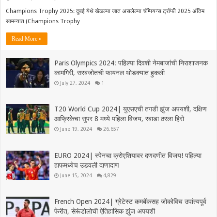
Champions Trophy 2025: दुबई येथे खेळल्या जात असलेल्या चॅम्पियन्स ट्रॉफी 2025 अंतिम
सामन्यात (Champions Trophy …
Read More »
Paris Olympics 2024: पहिल्या दिवशी नेमबाजांची निराशाजनक
कामगिरी, सरबजोतची फायनल थोडक्यात हुकली
July 27, 2024
1
T20 World Cup 2024| युएसएची तगडी झुंज अपयशी, दक्षिण
आफ्रिकेचा सुपर 8 मध्ये पहिला विजय, रबाडा ठरला हिरो
June 19, 2024
26,657
EURO 2024| स्पेनचा क्रोएशियावर दणदणीत विजय! पहिल्या
हाफमध्येच उडवली दाणादाण
June 15, 2024
4,829
French Open 2024| ग्रेटेस्ट कमबॅकसह जोकोविच उपांत्यपूर्व
फेरीत, सेरूंडोलोची ऐतिहासिक झुंज अपयशी