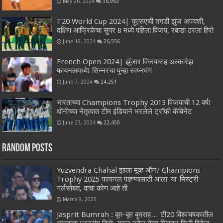
May 26, 2024
36,963
T20 World Cup 2024| युएसएची तगडी झुंज अपयशी,
दक्षिण आफ्रिकेचा सुपर 8 मध्ये पहिला विजय, रबाडा ठरला हिरो
June 19, 2024
26,556
French Open 2024| झुंजार विजयासह अल्कारेझ
फायनलमध्ये! सिन्नरचा पुन्हा स्वप्नभंग
June 7, 2024
24,251
भारताच्या Champions Trophy 2013 विजयाची 12 वर्ष!
धोनीच्या नेतृत्वात टीम इंडियाने भरलेले ट्रॉफी कॅबिनेट
June 23, 2024
22,450
Random Posts
Yuzvendra Chahal झाला मूव्ह ऑन? Champions
Trophy 2025 फायनल पाहण्यासाठी आला ‘या’ मिस्ट्री
गर्लसोबत, वाचा कोण आहे ती
March 9, 2025
Jasprit Bumrah : बूम-बूम बुमराह… टी20 विश्वचषकातील