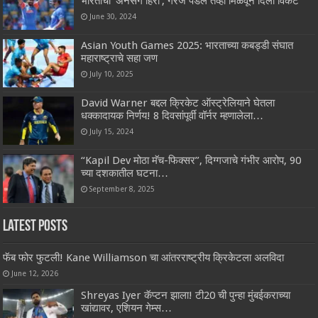
भारताचा ‘अनसंग हिरो’, गरज पडेल तेव्हा मिळवून दिली विकेट
June 30, 2024
Asian Youth Games 2025: भारताच्या कबड्डी संघात
महाराष्ट्राचे सहा जण
July 10, 2025
David Warner बद्दल क्रिकेट ऑस्ट्रेलियाने घेतला
धक्कादायक निर्णय! 8 दिवसांपूर्वी वॉर्नर म्हणालेला…
July 15, 2024
“Kapil Dev मोठा मॅच-फिक्सर”, दिग्गजाचे गंभीर आरोप,‌ 90
च्या दशकातील घटना…
September 8, 2025
Latest Posts
फॅब फोर फुटली! Kane Williamson चा आंतरराष्ट्रीय क्रिकेटला अलविदा
June 12, 2026
Shreyas Iyer कॅप्टन झाला! टी20 ची पुन्हा मुंबईकराच्या
खांद्यावर, एशियन गेम्स…