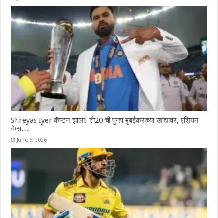
Shreyas Iyer कॅप्टन झाला! टी20 ची पुन्हा मुंबईकराच्या खांद्यावर, एशियन
गेम्स…
June 6, 2026