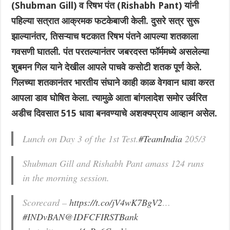
(Shubman Gill) व रिषभ पंत (Rishabh Pant) यांनी
पहिल्या सत्रात आक्रमक फटकेबाजी केली. दुसरे सत्र सुरू
झाल्यानंतर, तिसऱ्याच षटकात रिषभ पंतने आपल्या शतकाला
गवसणी घातली. पंत परतल्यानंतर जबरदस्त फॉर्ममध्ये असलेल्या
शुबमन गिल याने देखील आपले पाचवे कसोटी शतक पूर्ण केले.
गिलच्या शतकानंतर भारतीय संघाने काही काळ वेगवान धावा करत
आपला डाव घोषित केला. त्यामुळे आता बांगलादेश समोर उर्वरित
अडीच दिवसात 515 धावा बनवण्याचे अशक्यप्राय आव्हान असेल.
Lunch on Day 3 of the 1st Test.
#TeamIndia
205/3
Shubman Gill and Rishabh Pant amass 124 runs
in the morning session.
Scorecard –
https://t.co/jV4wK7BgV2
…
#INDvBAN
@IDFCFIRSTBank