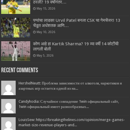
ठरली? 19 वर्षांनंतर…
May 15, 2026
पप्पांचा लाडका Urvil Patel बनला CSK चा गेमचेंजर! 13
चेंडूत अर्धशतक आणि…
May 10, 2026
कोण आहे हा Kartik Sharma? 19 व्या वर्षी 14 कोटींची
लागली बोली
May 5, 2026
Recent Comments
HershelNeutt: Проблема зависимости от алкоголя, наркотиков и
азартных игр остается одной из на...
Candyhodia: Случайное совпадение 1win официальный сайт,
1win официальный имеет разнообразных...
LouisSew: https://breakingthelines.com/opinion/merge-games-
market-size-revenue-players-and...