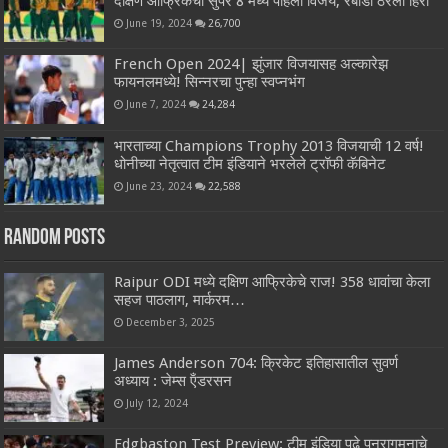
दक्षिण आफ्रिकेचा सुपर 8 मध्ये पहिला विजय, रबाडा ठरला हिरो
June 19, 2024
26,700
French Open 2024| झुंजार विजयासह अल्कारेझ
फायनलमध्ये! सिन्नरचा पुन्हा स्वप्नभंग
June 7, 2024
24,284
भारताच्या Champions Trophy 2013 विजयाची 12 वर्ष!
धोनीच्या नेतृत्वात टीम इंडियाने भरलेले ट्रॉफी कॅबिनेट
June 23, 2024
22,588
Random Posts
Raipur ODI मध्ये दक्षिण आफ्रिकेचे राज! 358 धावांचा केला
सहज पाठलाग, मार्करम…
December 3, 2025
James Anderson 704: क्रिकेट इतिहासातील सुवर्ण
अध्याय : जेम्स ऍंडरसन
July 12, 2024
Edgbaston Test Preview: टीम इंडिया पुढे पुनरागमनाचे