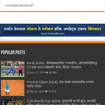
Lost your password?
Popular Posts
Virat Kohli : विश्वचषकातील ‘रनमशीन’, बांगलादेशविरुद्ध
37 धावा करत कोहलीने केला ‘विराट’ पराक्रम
June 22, 2024
38,144
French Open 2024| यंदा फक्त राफासाठीच भरणार
रोलॅंड गॅरोस
May 26, 2024
37,014
T20 World Cup 2024| युएसएची तगडी झुंज अपयशी,