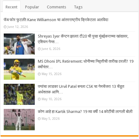
Recent
Popular
Comments
Tags
फॅब फोर फुटली! Kane Williamson चा आंतरराष्ट्रीय क्रिकेटला अलविदा
June 12, 2026
Shreyas Iyer कॅप्टन झाला! टी20 ची पुन्हा मुंबईकराच्या खांद्यावर,
एशियन गेम्स…
June 6, 2026
MS Dhoni IPL Retirement: धोनीच्या निवृत्तीची तारीख ठरली? 19
वर्षांनंतर…
May 15, 2026
पप्पांचा लाडका Urvil Patel बनला CSK चा गेमचेंजर! 13 चेंडूत
अर्धशतक आणि…
May 10, 2026
कोण आहे हा Kartik Sharma? 19 व्या वर्षी 14 कोटींची लागली बोली
May 5, 2026