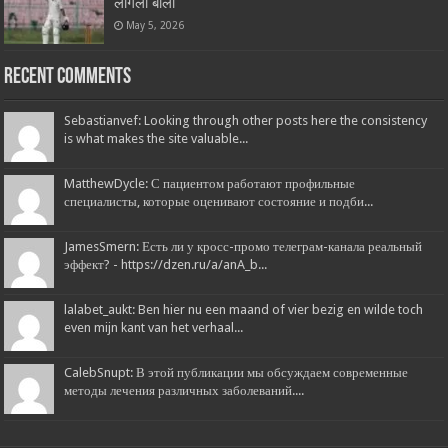
लागली बोली
May 5, 2026
Recent Comments
Sebastianvef: Looking through other posts here the consistency
is what makes the site valuable...
MatthewDycle: С пациентом работают профильные
специалисты, которые оценивают состояние и подби...
JamesSmern: Есть ли у кросс-промо телеграм-канала реальный
эффект? - https://dzen.ru/a/anA_b...
lalabet_aukt: Ben hier nu een maand of vier bezig en wilde toch
even mijn kant van het verhaal...
CalebSnupt: В этой публикации мы обсуждаем современные
методы лечения различных заболеваний....