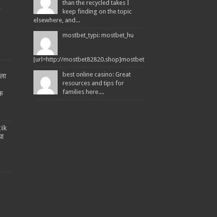
than the recycled takes I
L
keep finding on the topic
elsewhere, and...
mostbet_typi: mostbet_hu
[url=http://mostbet82820.shop]mostbet_hu[/url]...
best online casino: Great
ला
resources and tips for
!
families here....
तक
tik
या