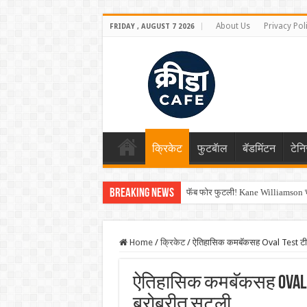
About Us
Privacy Pol
FRIDAY , AUGUST 7 2026
क्रिकेट
फुटबॅाल
बॅडमिंटन
टेन
Breaking News
फॅब फोर फुटली! Kane Williamson चा
Home
/
क्रिकेट
/
ऐतिहासिक कमबॅकसह Oval Test टीम इ
ऐतिहासिक कमबॅकसह Oval Tes
बरोबरीत सुटली