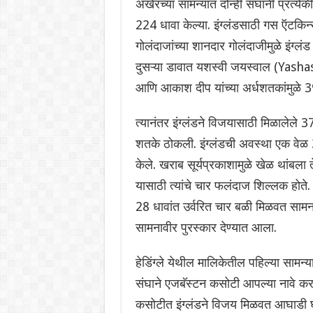
अखेरच्या सामन्यात दोन्ही संघांनी प्रत्य
224 धावा केल्या. इंग्लंडसाठी गस ऍटकिन्
गोलंदाजांच्या शानदार गोलंदाजीमुळे इंग
दुसऱ्या डावात यशस्वी जयस्वाल (Yashasv
आणि आकाश दीप यांच्या अर्धशतकांमुळे
त्यानंतर इंग्लंडने विजयासाठी मिळालेले 3
शतके ठोकली. इंग्लंडची अवस्था एक वेळ
केले. खराब सूर्यप्रकाशामुळे खेळ थांबला 
यासाठी त्यांचे चार फलंदाज शिल्लक होते.
28 धावांत उर्वरित चार बळी मिळवत सा
सामनावीर पुरस्कार देण्यात आला.
हेडिंग्ले येथील ‌मालिकेतील पहिल्या सामन
संघाने एजबॅस्टन कसोटी आपल्या नावे करत
कसोटीत इंग्लंडने विजय मिळवत आघाडी घे