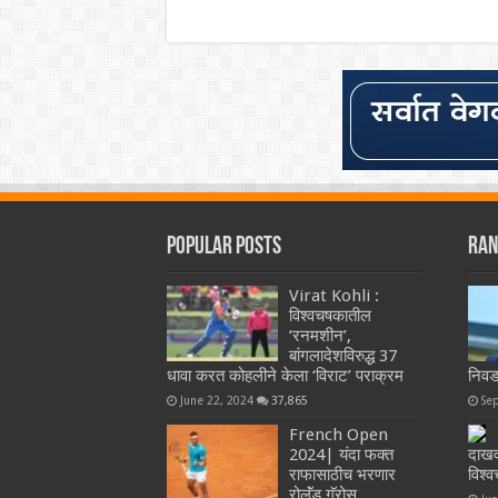
Popular Posts
Ran
Virat Kohli :
विश्वचषकातील
‘रनमशीन’,
बांगलादेशविरुद्ध 37
धावा करत कोहलीने केला ‘विराट’ पराक्रम
निव
June 22, 2024
37,865
Se
French Open
2024| यंदा फक्त
दाखवल
राफासाठीच भरणार
विश्व
रोलॅंड गॅरोस