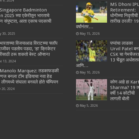
ne 9, 2024
MS Dhoni IP
Singapore Badminton
Retirement:
 2025 च्या एकेरीतून भारताचे
धोनीच्या निवृत्तीची
ान संपुष्टात, आता एकाच पदकाची
तारीख ठरली? 19
वर्षांनंतर…
y 30, 2025
May 15, 2026
भारताच्या विजयाआड विराटच्या फ्लॉप
पप्पांचा लाडका
ाजीवर पडतोय पडदा, ‘हा’ क्रिकेटर
Urvil Patel बन
ीसाठी ठरू शकतो बेस्ट ऑप्शन!
CSK चा गेमचेंजर
13 चेंडूत अर्धश
ne 13, 2024
आणि…
Manolo Marquez: तडकाफडकी
May 10, 2026
िग्गज बनला टीम इंडियाचा नवा हेड
 लीगमध्ये संघाला बनवले होते चॅम्पियन
कोण आहे हा Kar
Sharma? 19 व्
y 20, 2024
वर्षी 14 कोटींची
लागली बोली
May 5, 2026