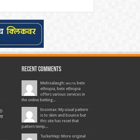
Recent Comments
Melissalaugh: жесть betx
ethiopia, betx ethiopia
offers various services in
the online betting...
Enzomax: My usual pattern
20
is to skim and bounce but
या
this site has reset that
pattern temp...
TuckerHep: More original