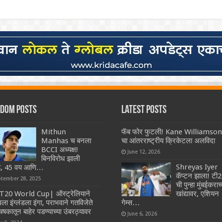
dom Posts
Latest Posts
Mithun
फॅब फोर फुटली! Kane Williamson
Manhas च बनला
चा आंतरराष्ट्रीय क्रिकेटला अलविदा
BCCI अध्यक्ष!
June 12, 2026
बिनविरोध झाली
Shreyas Iyer
ड, 45 वय आणि…
कॅप्टन झाला! टी
ptember 28, 2025
ची पुन्हा मुंबईकराच्
T20 World Cup| ऑस्ट्रेलियाने
खांद्यावर, एशियन
ा इंग्लंडला इंगा, पराभवाने गतविजेते
गेम्स…
चषकातून बाहेर पडण्याच्या उंबरठ्यावर
June 6, 2026