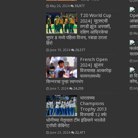
Ju
May 26, 2024
36,977
T20 World Cup
Open
2024| युएसएची
आव्ह
तगडी झुंज अपयशी,
आशा
दक्षिण आफ्रिकेचा
Ma
सुपर 8 मध्ये पहिला विजय, रबाडा ठरला
हिरो
फलंद
June 19, 2024
26,577
सलाम
French Open
Ju
2024| झुंजार
विजयासह अल्कारेझ
हा द
फायनलमध्ये!
कोच,
सिन्नरचा पुन्हा स्वप्नभंग
Jul
June 7, 2024
24,259
भारताच्या
Champions
Trophy 2013
विजयाची 12 वर्ष!
धोनीच्या नेतृत्वात टीम इंडियाने भरलेले
ट्रॉफी कॅबिनेट
June 23, 2024
22,471