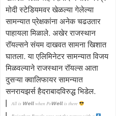
मोदी स्टेडियमवर खेळल्या गेलेल्या
सामन्यात प्रेक्षकांना अनेक चढउतार
पाहायला मिळाले. अखेर राजस्थान
रॉयल्सने संयम दाखवत सामना खिशात
घातला. या एलिमिनेटर सामन्यात विजय
मिळवल्याने राजस्थान रॉयल्स आता
दुसऱ्या क्वालिफायर सामन्यात
सनरायझर्स हैदराबादविरुद्ध भिडेल.
All is 𝙒𝙚𝙡𝙡 when Po𝙒𝙚𝙡𝙡 is there
Rajasthan Royals ease out the nerves with a