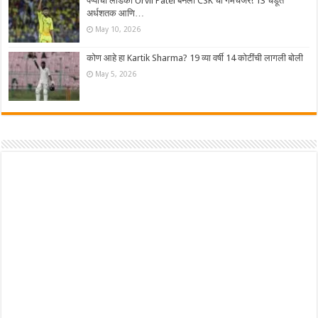
पप्पांचा लाडका Urvil Patel बनला CSK चा गेमचेंजर! 13 चेंडूत
अर्धशतक आणि…
May 10, 2026
कोण आहे हा Kartik Sharma? 19 व्या वर्षी 14 कोटींची लागली बोली
May 5, 2026