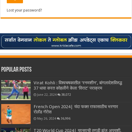
Lost your password?
Popular Posts
Virat Kohli : विश्वचषकातील ‘रनमशीन’, बांगलादेशविरुद्ध
37 धावा करत कोहलीने केला ‘विराट’ पराक्रम
June 22, 2024
38,072
French Open 2024| यंदा फक्त राफासाठीच भरणार
रोलॅंड गॅरोस
May 26, 2024
36,996
T20 World Cup 2024| युएसएची तगडी झुंज अपयशी,