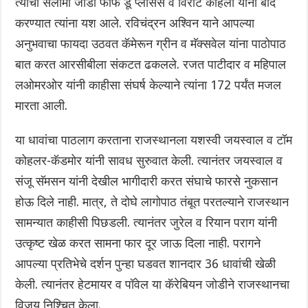
त्यांची सलामी जोडी फाफ डू प्लेसिस व विराट कोहली यांना बाद
करण्यात त्यांना यश आले. रविचंद्रन अश्विन याने आपल्या
अनुभवाचा फायदा उठवत कॅमेरून ग्रीन व मॅक्सवेल यांना पाठोपाठ
बात करत आरसीबीला संकटत ढकलले. रजत पाटीदार व महिपाल
लओमरओर यांनी काहीसा संघर्ष केल्याने त्यांना 172 पर्यंत मजल
मारता आली.
या धावांचा पाठलाग करताना राजस्थानला यशस्वी जयस्वाल व टॉम
कोहलर-कॅडमोर यांनी सावध सुरुवात केली. त्यानंतर जयस्वाल व
संजू सॅमसन यांनी देखील भागीदारी करत संघाचे फारसे नुकसान
होऊ दिले नाही. मात्र, ते दोघे लागोपाठ तंबूत परतल्याने राजस्थान
सामन्यात काहीसी पिछडली. त्यानंतर जुरेल व रियान पराग यांनी
उत्कृष्ट खेळ करत सामना फार दूर जाऊ दिला नाही. परागने
आपल्या प्रतिभेचे दर्शन पुन्हा घडवत शानदार 36 धावांची खेळी
केली. त्यानंतर हेटमायर व पॉवेल या कॅरेबियन जोडीने राजस्थानचा
विजय निश्चित केला.