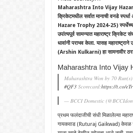
Maharashtra Into Vijay Hazare 
क्रिकेटमधील सर्वात मानाची वनडे स्पर्
Hazare Trophy 2024-25) स्पर्धेच्या उप
उपांत्यपूर्व सामन्यात महाराष्ट्र क्
धावांनी पराभव केला. यासह महाराष्ट्राने
(Arshin Kulkarni) हा सामनावीर ठर
Maharashtra Into Vijay
Maharashtra Won by 70 Run(s) 
#QF3
Scorecard:
https://t.co/e
— BCCI Domestic (@BCCIdom
प्रथम फलंदाजीची संधी मिळालेल्या महारा
गायकवाड (Ruturaj Gaikwad) केवळ पाच 
याला खाते देखील खोलता आले नाही. युवा 