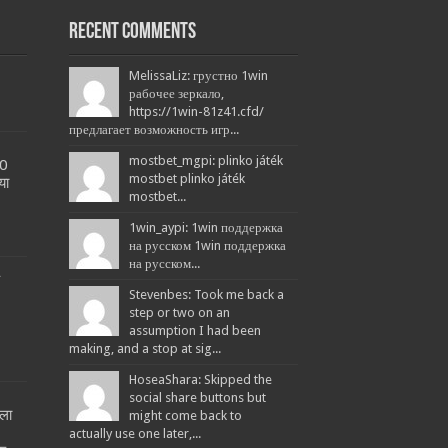
Recent Comments
MelissaLiz: грустно 1win
рабочее зеркало,
https://1win-81z41.cfd/
предлагает возможность игр...
mostbet_mgpi: plinko játék
20
mostbet plinko játék
या
mostbet...
1win_aypi: 1win поддержка
на русском 1win поддержка
на русском...
L
Stevenbes: Took me back a
step or two on an
assumption I had been
making, and a stop at sig...
HoseaShara: Skipped the
social share buttons but
ला
might come back to
!
actually use one later,...