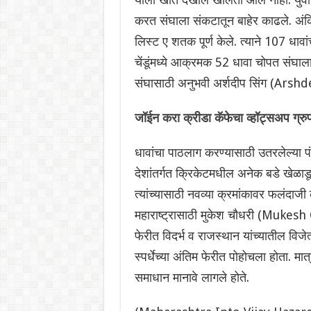
करत संघाला संकटातून बाहेर काढले. अंकि
लिस्ट ए शतक पूर्ण केले. त्याने 107 धाव
चेंडूंमध्ये आक्रमक 52 धावा चोपत संघाल
संघासाठी अनुभवी अर्शदीप सिंग (Arshd
जॉईन करा क्रीडा कॅफेचा व्हॉट्सअप ग्रु
धावांचा पाठलाग करण्यासाठी उतरलेल्या 
देशांतर्गत क्रिकेटमधील अनेक बडे खेळाडू
त्यांच्यासाठी नवव्या क्रमांकावर फलंदाजी
महाराष्ट्रासाठी मुकेश चौधरी (Mukesh C
फेरीत विदर्भ व राजस्थान यांच्यातील विज
स्पर्धेच्या अंतिम फेरीत पोहोचला होता. म
समाधान मानावे लागले होते.