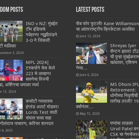
dom Posts
Latest Posts
IND v NZ: मुंबईत
फॅब फोर फुटली! Kane Williamson
टीम इंडियाचे
चा आंतरराष्ट्रीय क्रिकेटला अलविदा
गर्वहरण! न्यूझीलंडने
June 12, 2026
3-0 ने जिंकली
Shreyas Iyer
ी मालिका
कॅप्टन झाला! टी
vember 3, 2024
ची पुन्हा मुंबईकराच्
MPL 2024|
खांद्यावर, एशियन
टस्कर्सने चेस केले
गेम्स…
223 चे आव्हान!
June 6, 2026
बावणेचा विजयी
MS Dhoni IP
ा, अर्शिनचा धमाका व्यर्थ
Retirement:
ne 13, 2024
धोनीच्या निवृत्तीची
कसोटी गमावताच
तारीख ठरली? 19
इंग्लंड अलर्ट मोडवर!
वर्षांनंतर…
Lords Test साठी
May 15, 2026
संघात सव्वा सहा
पप्पांचा लाडका
 गोलंदाज पाचारण, करियर शानदार
Urvil Patel बन
y 6, 2025
CSK चा गेमचेंजर