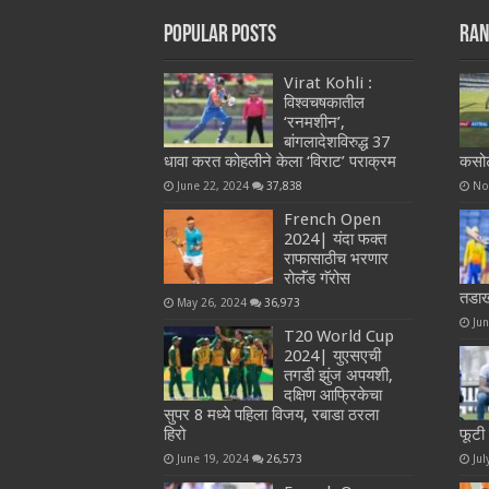
Popular Posts
Ran
Virat Kohli :
विश्वचषकातील
‘रनमशीन’,
बांगलादेशविरुद्ध 37
धावा करत कोहलीने केला ‘विराट’ पराक्रम
कसोट
June 22, 2024
37,838
No
French Open
2024| यंदा फक्त
राफासाठीच भरणार
रोलॅंड गॅरोस
तडाख
May 26, 2024
36,973
Ju
T20 World Cup
2024| युएसएची
तगडी झुंज अपयशी,
दक्षिण आफ्रिकेचा
सुपर 8 मध्ये पहिला विजय, रबाडा ठरला
हिरो
फूटी
June 19, 2024
26,573
Jul