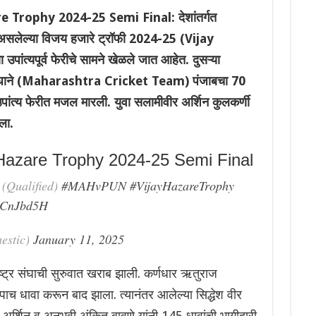
Trophy 2024-25 Semi Final: देशांतर्गत
धा असलेल्या विजय हजारे ट्रॉफी 2024-25 (Vijay
ांत्यपूर्व फेरीचे सामने खेळले जात आहेत. दुसऱ्या
रिकेट संघाने (Maharashtra Cricket Team) पंजाबचा 70
 उपांत्य फेरीत मजल मारली. युवा सलामीवीर अर्शिन कुलकर्णी
ला.
 Hazare Trophy 2024-25 Semi Final
(Qualified)
#MAHvPUN
#VijayHazareTrophy
TrCnJbd5H
estic)
January 11, 2025
ष्ट्र संघाची सुरुवात खराब झाली. कर्णधार ऋतुराज
धावा करून बाद झाला. त्यानंतर आलेल्या सिद्धेश वीर
अर्शिन व अनुभवी अंकित बावणे यांनी 145 धावांची भागीदारी