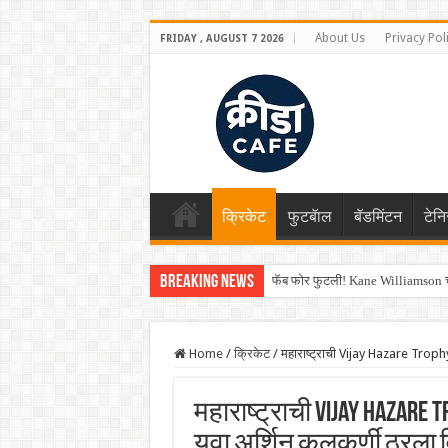
About Us
Privacy Pol
FRIDAY , AUGUST 7 2026
क्रिकेट
फुटबॅाल
बॅडमिंटन
टेन
Breaking News
फॅब फोर फुटली! Kane Williamson चा
Home
/
क्रिकेट
/
महाराष्ट्राची Vijay Hazare Trophy
महाराष्ट्राची Vijay Hazare 
युवा अर्शिन कुलकर्णी ठरल