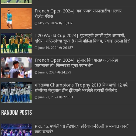
French Open 2024| यंदा फक्त राफासाठीच भरणार
रोलॅंड गॅरोस
May 26, 2024
36,992
T20 World Cup 2024| युएसएची तगडी झुंज अपयशी,
दक्षिण आफ्रिकेचा सुपर 8 मध्ये पहिला विजय, रबाडा ठरला हिरो
June 19, 2024
26,657
French Open 2024| झुंजार विजयासह अल्कारेझ
फायनलमध्ये! सिन्नरचा पुन्हा स्वप्नभंग
June 7, 2024
24,279
भारताच्या Champions Trophy 2013 विजयाची 12 वर्ष!
धोनीच्या नेतृत्वात टीम इंडियाने भरलेले ट्रॉफी कॅबिनेट
June 23, 2024
22,551
Random Posts
PKL 12 मध्येही ‘नो हँडशेक’! हरियाणा-दिल्ली सामन्यात नक्की
काय घडलं?