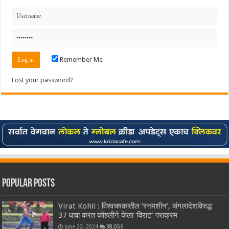
Remember Me
Lost your password?
Popular Posts
Virat Kohli : विश्वचषकातील ‘रनमशीन’, बांगलादेशविरुद्ध
37 धावा करत कोहलीने केला ‘विराट’ पराक्रम
June 22, 2024
38,056