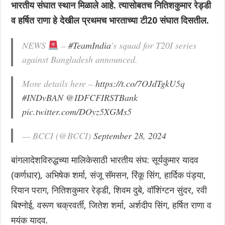
भारतीय संघात स्थान मिळाले आहे. त्यासोबतच नितिशकुमार रेड्डी
व हर्षित राणा हे देखील प्रथमच भारताच्या टी20 संघात दिसतील.
NEWS
–
#TeamIndia
’s squad for T20I series
against Bangladesh announced.
More details here –
https://t.co/7OJdTgkU5q
#INDvBAN
@IDFCFIRSTBank
pic.twitter.com/DOyz5XGMs5
— BCCI (@BCCI)
September 28, 2024
बांगलादेशविरुद्धच्या मालिकेसाठी भारतीय संघ: सूर्यकुमार यादव
(कर्णधार), अभिषेक शर्मा, संजू सॅमसन, रिंकू सिंग, हार्दिक पंड्या,
रियान पराग, नितिशकुमार रेड्डी, शिवम दुबे, वॉशिंग्टन सुंदर, रवी
बिश्नोई, वरूण चक्रवर्ती, जितेश शर्मा, अर्शदीप सिंग, हर्षित राणा व
मयंक यादव.