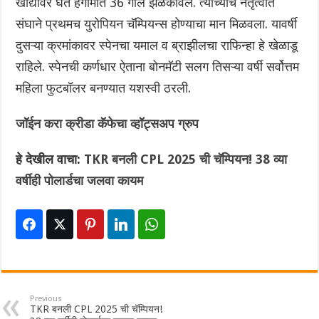
खांद्यावर घेत हंगामात 36 गोल झळकावले. त्याच्याच नेतृत्वात
संघाने प्रथमच युरोपियन चॅम्पियन्स होण्याचा मान मिळवला. यावर्षी
दुसऱ्या क्रमांकावर स्पेनचा यमाल व ब्राझीलचा राफिन्हा हे खेळाडू
राहिले. स्पेनची कर्णधार ऐताना बोनमॅटी सलग तिसऱ्या वर्षी सर्वोत्तम
महिला फुटबॉलर बनण्यात यशस्वी ठरली.
जॉईन करा क्रीडा कॅफेचा व्हॉट्सअप ग्रुप
हे देखील वाचा:
TKR बनली CPL 2025 ची चॅम्पियन! 38 व्या
वर्षीही पोलार्डचा जलवा कायम
Previous
TKR बनली CPL 2025 ची चॅम्पियन!