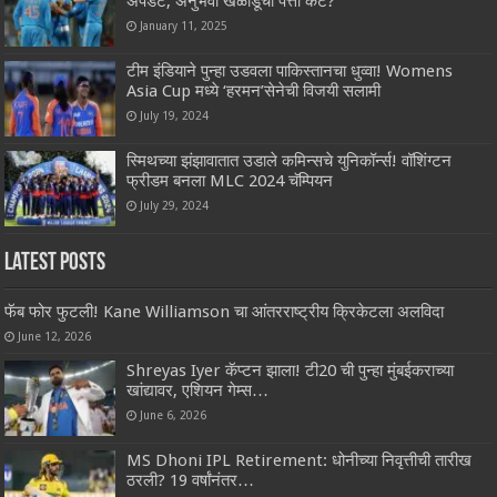
अपडेट, अनुभवी खेळाडूंचा पत्ता कट?
January 11, 2025
टीम इंडियाने पुन्हा उडवला पाकिस्तानचा धुव्वा! Womens
Asia Cup मध्ये ‘हरमन’सेनेची विजयी सलामी
July 19, 2024
स्मिथच्या झंझावातात उडाले कमिन्सचे युनिकॉर्न्स! वॉशिंग्टन
फ्रीडम बनला MLC 2024 चॅम्पियन
July 29, 2024
Latest Posts
फॅब फोर फुटली! Kane Williamson चा आंतरराष्ट्रीय क्रिकेटला अलविदा
June 12, 2026
Shreyas Iyer कॅप्टन झाला! टी20 ची पुन्हा मुंबईकराच्या
खांद्यावर, एशियन गेम्स…
June 6, 2026
MS Dhoni IPL Retirement: धोनीच्या निवृत्तीची तारीख
ठरली? 19 वर्षांनंतर…