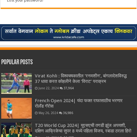
Lost your password?
Popular Posts
Virat Kohli : विश्वचषकातील ‘रनमशीन’, बांगलादेशविरुद्ध
37 धावा करत कोहलीने केला ‘विराट’ पराक्रम
June 22, 2024
37,964
French Open 2024| यंदा फक्त राफासाठीच भरणार
रोलॅंड गॅरोस
May 26, 2024
36,986
T20 World Cup 2024| युएसएची तगडी झुंज अपयशी,
दक्षिण आफ्रिकेचा सुपर 8 मध्ये पहिला विजय, रबाडा ठरला हिरो