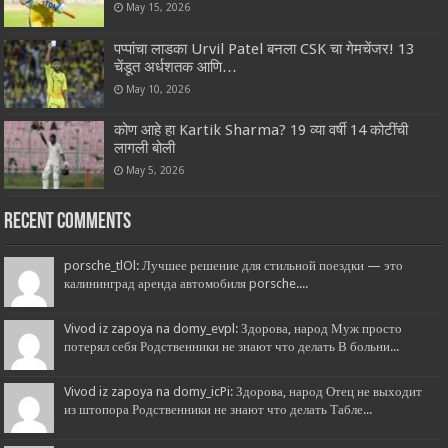
May 15, 2026
पप्पांचा लाडका Urvil Patel बनला CSK चा गेमचेंजर! 13
चेंडूत अर्धशतक आणि…
May 10, 2026
कोण आहे हा Kartik Sharma? 19 व्या वर्षी 14 कोटींची
लागली बोली
May 5, 2026
Recent Comments
porsche_tlOl: Лучшее решение для стильной поездки — это
калининград аренда автомобиля porsche....
Vivod iz zapoya na domy_evpl: Здорова, народ Муж просто
потерял себя Родственники не знают что делать В больни...
Vivod iz zapoya na domy_icPi: Здорова, народ Отец не выходит
из штопора Родственники не знают что делать Табле...