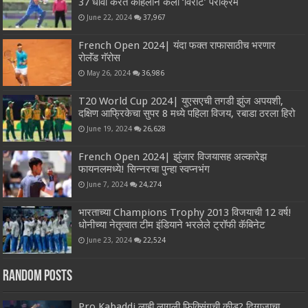
37 धावा करत कोहलीने केला ‘विराट’ पराक्रम
June 22, 2024
37,967
French Open 2024| यंदा फक्त राफासाठीच भरणार
रोलॅंड गॅरोस
May 26, 2024
36,986
T20 World Cup 2024| युएसएची तगडी झुंज अपयशी,
दक्षिण आफ्रिकेचा सुपर 8 मध्ये पहिला विजय, रबाडा ठरला हिरो
June 19, 2024
26,628
French Open 2024| झुंजार विजयासह अल्कारेझ
फायनलमध्ये! सिन्नरचा पुन्हा स्वप्नभंग
June 7, 2024
24,274
भारताच्या Champions Trophy 2013 विजयाची 12 वर्ष!
धोनीच्या नेतृत्वात टीम इंडियाने भरलेले ट्रॉफी कॅबिनेट
June 23, 2024
22,524
Random Posts
Pro Kabaddi लाही लागली फिक्सिंगची कीड? दिग्गजाचा