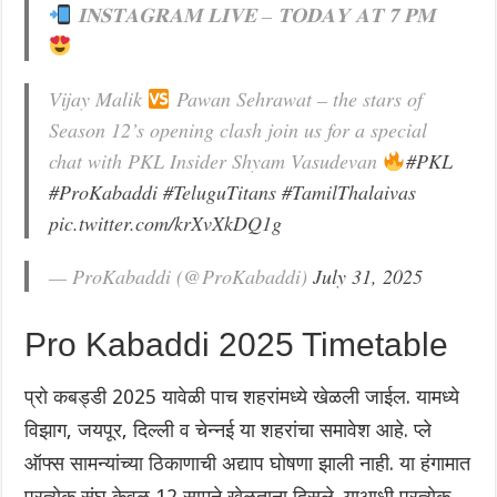
𝐈𝐍𝐒𝐓𝐀𝐆𝐑𝐀𝐌 𝐋𝐈𝐕𝐄 – 𝐓𝐎𝐃𝐀𝐘 𝐀𝐓 𝟕 𝐏𝐌
Vijay Malik
Pawan Sehrawat – the stars of
Season 12’s opening clash join us for a special
chat with PKL Insider Shyam Vasudevan
#PKL
#ProKabaddi
#TeluguTitans
#TamilThalaivas
pic.twitter.com/krXvXkDQ1g
— ProKabaddi (@ProKabaddi)
July 31, 2025
Pro Kabaddi 2025 Timetable
प्रो कबड्डी 2025 यावेळी पाच शहरांमध्ये खेळली जाईल. यामध्ये
विझाग, जयपूर, दिल्ली व चेन्नई या शहरांचा समावेश आहे. प्ले
ऑफ्स सामन्यांच्या ठिकाणाची अद्याप घोषणा झाली नाही. या हंगामात
प्रत्येक संघ केवळ 12 सामने खेळताना दिसले. याआधी प्रत्येक