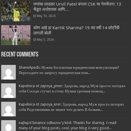
पप्पांचा लाडका Urvil Patel बनला CSK चा गेमचेंजर! 13
चेंडूत अर्धशतक आणि…
May 10, 2026
कोण आहे हा Kartik Sharma? 19 व्या वर्षी 14 कोटींची
लागली बोली
May 5, 2026
Recent Comments
ShaneApeds: Нужна бесплатная юридическая консультация?
Переходите по запросу юридическая пом...
Kapelnica ot zapoya_ymer: Здорова, народ Муж просто потерял
себя Соседи стучат в стену Нужна срочная помощ...
Kapelnica ot zapoya_erer: Здорова, народ Муж просто потерял
себя Родственники не знают что делать В больни...
najlepsí binance odkazov'y kód: Thanks for sharing. I read
many of your blog posts, cool, your blog is very good...