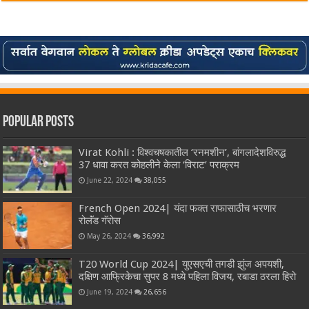
Popular Posts
Virat Kohli : विश्वचषकातील ‘रनमशीन’, बांगलादेशविरुद्ध
37 धावा करत कोहलीने केला ‘विराट’ पराक्रम
June 22, 2024
38,055
French Open 2024| यंदा फक्त राफासाठीच भरणार
रोलॅंड गॅरोस
May 26, 2024
36,992
T20 World Cup 2024| युएसएची तगडी झुंज अपयशी,
दक्षिण आफ्रिकेचा सुपर 8 मध्ये पहिला विजय, रबाडा ठरला हिरो
June 19, 2024
26,656