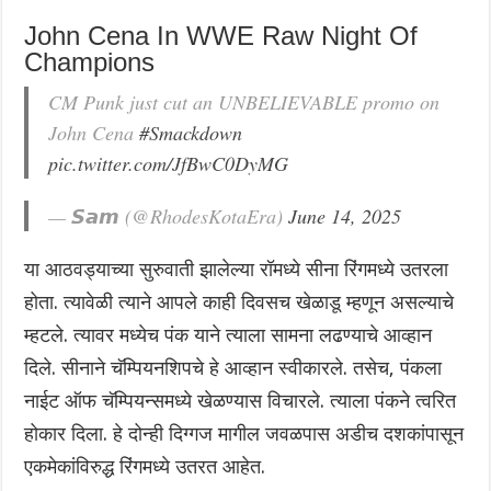
John Cena In WWE Raw Night Of
Champions
CM Punk just cut an UNBELIEVABLE promo on
John Cena
#Smackdown
pic.twitter.com/JfBwC0DyMG
— 𝙎𝙖𝙢 (@RhodesKotaEra)
June 14, 2025
या आठवड्याच्या सुरुवाती झालेल्या रॉमध्ये सीना रिंगमध्ये उतरला
होता. त्यावेळी त्याने आपले काही दिवसच खेळाडू म्हणून असल्याचे
म्हटले. त्यावर मध्येच पंक याने त्याला सामना लढण्याचे आव्हान
दिले. सीनाने चॅम्पियनशिपचे हे आव्हान स्वीकारले. तसेच, पंकला
नाईट ऑफ चॅम्पियन्समध्ये खेळण्यास विचारले. त्याला पंकने त्वरित
होकार दिला. हे दोन्ही दिग्गज मागील जवळपास अडीच दशकांपासून
एकमेकांविरुद्ध रिंगमध्ये उतरत आहेत.